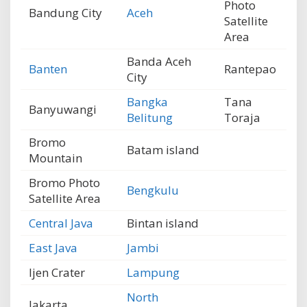
Photo
Bandung City
Aceh
Satellite
Area
Banda Aceh
Banten
Rantepao
City
Bangka
Tana
Banyuwangi
Belitung
Toraja
Bromo
Batam island
Mountain
Bromo Photo
Bengkulu
Satellite Area
Central Java
Bintan island
East Java
Jambi
Ijen Crater
Lampung
North
Jakarta