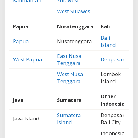
Kalimantan
Sulawesi
West Sulawesi
Papua
Nusatenggara
Bali
Bali
Papua
Nusatenggara
Island
East Nusa
West Papua
Denpasar
Tenggara
West Nusa
Lombok
Tenggara
Island
Other
Java
Sumatera
Indonesia
Sumatera
Denpasar
Java Island
Island
Bali City
Indonesia