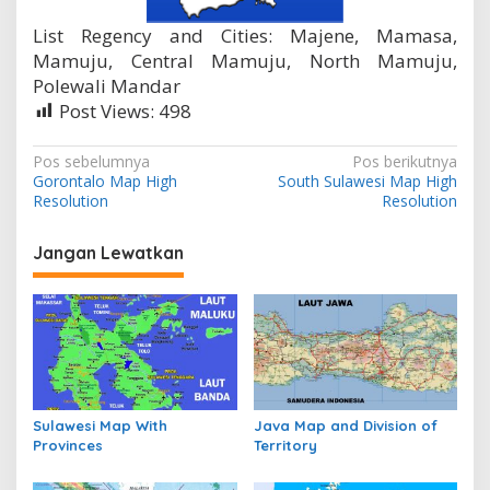
List Regency and Cities: Majene, Mamasa,
Mamuju, Central Mamuju, North Mamuju,
Polewali Mandar
Post Views:
498
N
Pos sebelumnya
Pos berikutnya
Gorontalo Map High
South Sulawesi Map High
a
Resolution
Resolution
v
i
Jangan Lewatkan
g
a
s
i
p
Sulawesi Map With
Java Map and Division of
o
Provinces
Territory
s