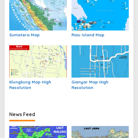
Sumatera Map
Riau Island Map
Klungkung Map High
Gianyar Map High
Resolution
Resolution
News Feed