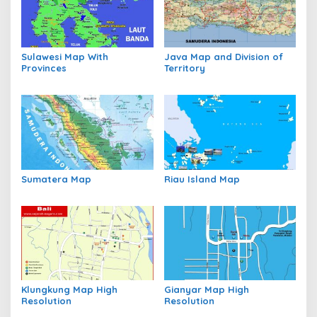
Sulawesi Map With
Java Map and Division of
Provinces
Territory
Sumatera Map
Riau Island Map
Klungkung Map High
Gianyar Map High
Resolution
Resolution