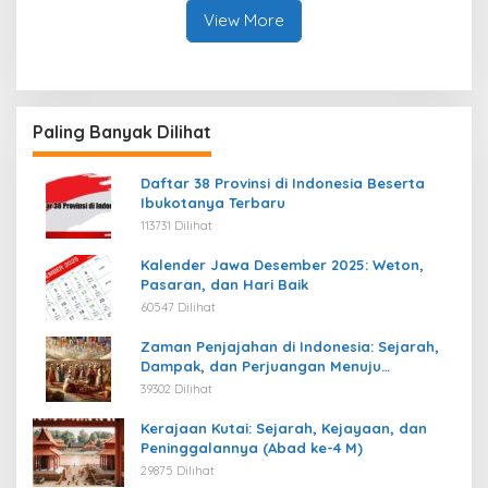
View More
Paling Banyak Dilihat
Daftar 38 Provinsi di Indonesia Beserta
Ibukotanya Terbaru
113731 Dilihat
Kalender Jawa Desember 2025: Weton,
Pasaran, dan Hari Baik
60547 Dilihat
Zaman Penjajahan di Indonesia: Sejarah,
Dampak, dan Perjuangan Menuju
Kemerdekaan
39302 Dilihat
Kerajaan Kutai: Sejarah, Kejayaan, dan
Peninggalannya (Abad ke-4 M)
29875 Dilihat