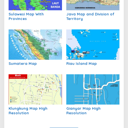
Sulawesi Map With
Java Map and Division of
Provinces
Territory
Sumatera Map
Riau Island Map
Klungkung Map High
Gianyar Map High
Resolution
Resolution