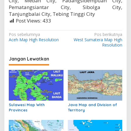
City, Medan City, Padangsidempuan City,
Pematangsiantar City, Sibolga City,
Tanjungbalai City, Tebing Tinggi City
Post Views:
433
N
Pos sebelumnya
Pos berikutnya
Aceh Map High Resolution
West Sumatera Map High
a
Resolution
v
i
Jangan Lewatkan
g
a
s
i
p
Sulawesi Map With
Java Map and Division of
o
Provinces
Territory
s