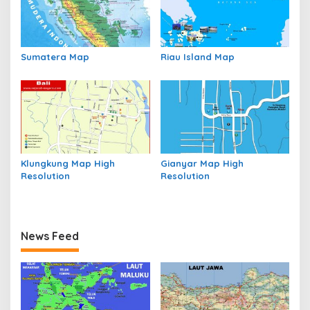
Sumatera Map
Riau Island Map
Klungkung Map High
Gianyar Map High
Resolution
Resolution
News Feed