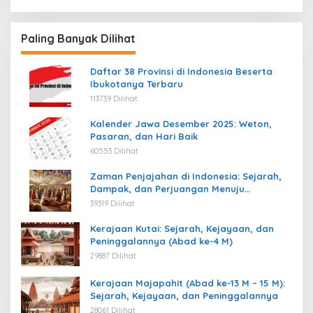
Paling Banyak Dilihat
Daftar 38 Provinsi di Indonesia Beserta
Ibukotanya Terbaru
113739 Dilihat
Kalender Jawa Desember 2025: Weton,
Pasaran, dan Hari Baik
60553 Dilihat
Zaman Penjajahan di Indonesia: Sejarah,
Dampak, dan Perjuangan Menuju
Kemerdekaan
39319 Dilihat
Kerajaan Kutai: Sejarah, Kejayaan, dan
Peninggalannya (Abad ke-4 M)
29887 Dilihat
Kerajaan Majapahit (Abad ke-13 M – 15 M):
Sejarah, Kejayaan, dan Peninggalannya
28061 Dilihat