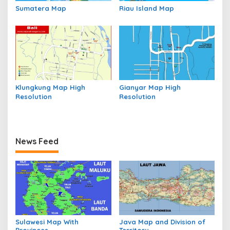
Sumatera Map
Riau Island Map
Klungkung Map High
Gianyar Map High
Resolution
Resolution
News Feed
Sulawesi Map With
Java Map and Division of
Provinces
Territory