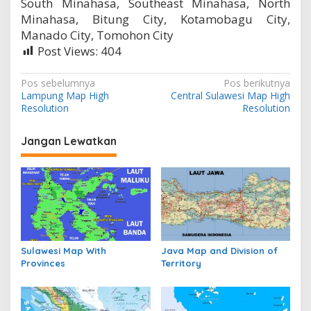
South Minahasa, Southeast Minahasa, North
Minahasa, Bitung City, Kotamobagu City,
Manado City, Tomohon City
Post Views:
404
N
Pos sebelumnya
Pos berikutnya
Lampung Map High
Central Sulawesi Map High
a
Resolution
Resolution
v
i
Jangan Lewatkan
g
a
s
i
p
Sulawesi Map With
Java Map and Division of
o
Provinces
Territory
s