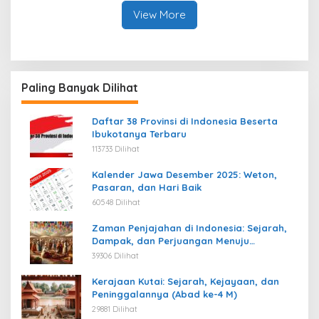
View More
Paling Banyak Dilihat
Daftar 38 Provinsi di Indonesia Beserta
Ibukotanya Terbaru
113733 Dilihat
Kalender Jawa Desember 2025: Weton,
Pasaran, dan Hari Baik
60548 Dilihat
Zaman Penjajahan di Indonesia: Sejarah,
Dampak, dan Perjuangan Menuju
Kemerdekaan
39306 Dilihat
Kerajaan Kutai: Sejarah, Kejayaan, dan
Peninggalannya (Abad ke-4 M)
29881 Dilihat