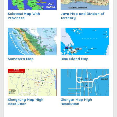
Sulawesi Map With
Java Map and Division of
Provinces
Territory
Sumatera Map
Riau Island Map
Klungkung Map High
Gianyar Map High
Resolution
Resolution