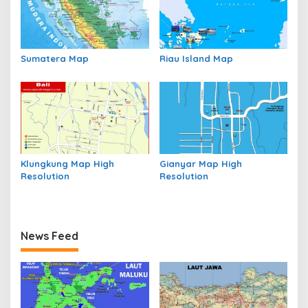
Sumatera Map
Riau Island Map
Klungkung Map High
Gianyar Map High
Resolution
Resolution
News Feed