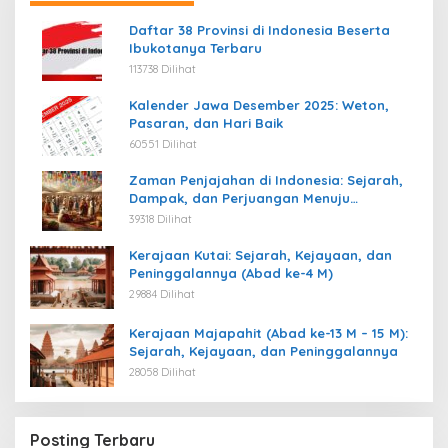
Daftar 38 Provinsi di Indonesia Beserta
Ibukotanya Terbaru
113738 Dilihat
Kalender Jawa Desember 2025: Weton,
Pasaran, dan Hari Baik
60551 Dilihat
Zaman Penjajahan di Indonesia: Sejarah,
Dampak, dan Perjuangan Menuju
Kemerdekaan
39318 Dilihat
Kerajaan Kutai: Sejarah, Kejayaan, dan
Peninggalannya (Abad ke-4 M)
29884 Dilihat
Kerajaan Majapahit (Abad ke-13 M – 15 M):
Sejarah, Kejayaan, dan Peninggalannya
28058 Dilihat
Posting Terbaru