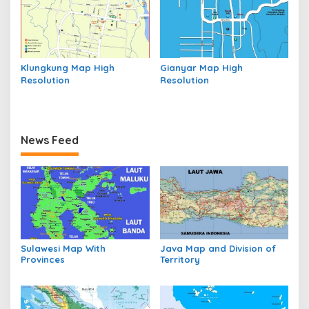
Klungkung Map High
Gianyar Map High
Resolution
Resolution
News Feed
Sulawesi Map With
Java Map and Division of
Provinces
Territory