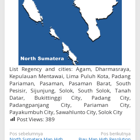
List Regency and cities: Agam, Dharmasraya,
Kepulauan Mentawai, Lima Puluh Kota, Padang
Pariaman, Pasaman, Pasaman Barat, South
Pesisir, Sijunjung, Solok, South Solok, Tanah
Datar, Bukittinggi City, Padang City,
Padangpanjang City, Pariaman City,
Payakumbuh City, Sawahlunto City, Solok City
Post Views:
389
N
Pos sebelumnya
Pos berikutnya
North Sumatera Map High
Riau Map High Resolution