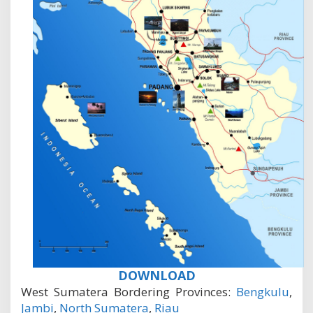
DOWNLOAD
West Sumatera Bordering Provinces:
Bengkulu
,
Jambi
,
North Sumatera
,
Riau