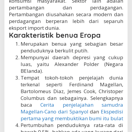
konsumsi masyarakat. Sektor lain adalah
pertambangan dan perdagangan.
Pertambangan diusahakan secara modern dan
perdagangan berperan lebih dari separuh
eksport import dunia.
Karakteristik benua Eropa
Merupakan benua yang sebagian besar
penduduknya berkulit putih.
Mempunyai daerah depresi yang cukup
luas, yaitu Alexander Polder (Negara
BElanda).
Tempat tokoh-tokoh penjelajah dunia
terkenal seperti Ferdinand Magellan,
Bartolomeus Diaz, Jemes Cook, Christoper
Columbus dan sebagainya. Selengkapnya
baca
Cerita penjelajahan samudra
Magellan-Cano dari Spanyol
dan
Ekspedisi
pertama yang membuktikan bumi itu bulat
Pertumbuhan penduduknya rata-rata di
bawah 0,5%, bahkan ada yang kurang dari