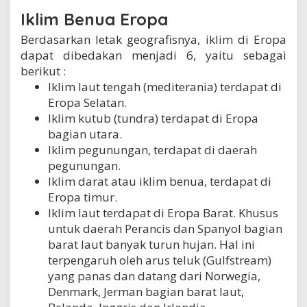
Iklim Benua Eropa
Berdasarkan letak geografisnya, iklim di Eropa
dapat dibedakan menjadi 6, yaitu sebagai
berikut :
Iklim laut tengah (mediterania) terdapat di
Eropa Selatan.
Iklim kutub (tundra) terdapat di Eropa
bagian utara.
Iklim pegunungan, terdapat di daerah
pegunungan.
Iklim darat atau iklim benua, terdapat di
Eropa timur.
Iklim laut terdapat di Eropa Barat. Khusus
untuk daerah Perancis dan Spanyol bagian
barat laut banyak turun hujan. Hal ini
terpengaruh oleh arus teluk (Gulfstream)
yang panas dan datang dari Norwegia,
Denmark, Jerman bagian barat laut,