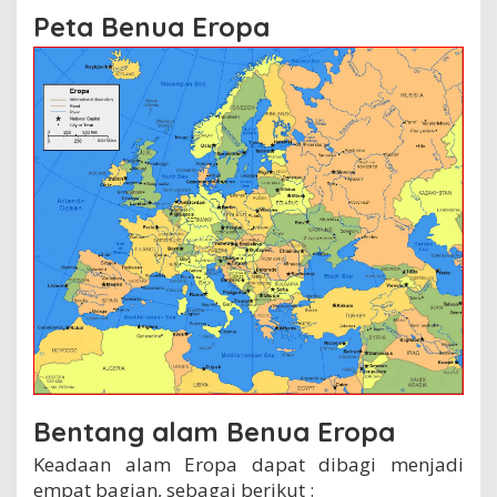
Peta Benua Eropa
Bentang alam Benua Eropa
Keadaan alam Eropa dapat dibagi menjadi
empat bagian, sebagai berikut :