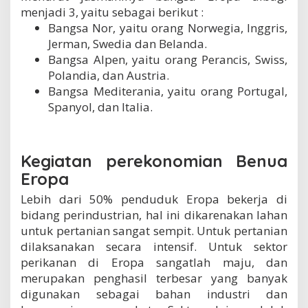
menjadi 3, yaitu sebagai berikut :
Bangsa Nor, yaitu orang Norwegia, Inggris,
Jerman, Swedia dan Belanda.
Bangsa Alpen, yaitu orang Perancis, Swiss,
Polandia, dan Austria.
Bangsa Mediterania, yaitu orang Portugal,
Spanyol, dan Italia.
Kegiatan perekonomian Benua
Eropa
Lebih dari 50% penduduk Eropa bekerja di
bidang perindustrian, hal ini dikarenakan lahan
untuk pertanian sangat sempit. Untuk pertanian
dilaksanakan secara intensif. Untuk sektor
perikanan di Eropa sangatlah maju, dan
merupakan penghasil terbesar yang banyak
digunakan sebagai bahan industri dan