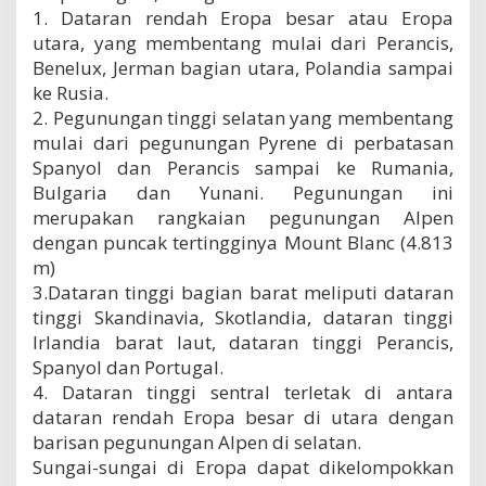
1. Dataran rendah Eropa besar atau Eropa
utara, yang membentang mulai dari Perancis,
Benelux, Jerman bagian utara, Polandia sampai
ke Rusia.
2. Pegunungan tinggi selatan yang membentang
mulai dari pegunungan Pyrene di perbatasan
Spanyol dan Perancis sampai ke Rumania,
Bulgaria dan Yunani. Pegunungan ini
merupakan rangkaian pegunungan Alpen
dengan puncak tertingginya Mount Blanc (4.813
m)
3.Dataran tinggi bagian barat meliputi dataran
tinggi Skandinavia, Skotlandia, dataran tinggi
Irlandia barat laut, dataran tinggi Perancis,
Spanyol dan Portugal.
4. Dataran tinggi sentral terletak di antara
dataran rendah Eropa besar di utara dengan
barisan pegunungan Alpen di selatan.
Sungai-sungai di Eropa dapat dikelompokkan