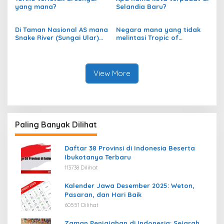
yang mana?
Selandia Baru?
Di Taman Nasional AS mana
Negara mana yang tidak
Snake River (Sungai Ular)
melintasi Tropic of
dimulai?
Capricorn?
View More
Paling Banyak Dilihat
Daftar 38 Provinsi di Indonesia Beserta
Ibukotanya Terbaru
113738 Dilihat
Kalender Jawa Desember 2025: Weton,
Pasaran, dan Hari Baik
60551 Dilihat
Zaman Penjajahan di Indonesia: Sejarah,