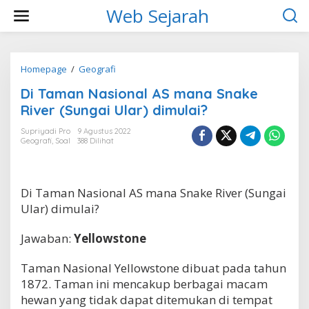
L
Web Sejarah
e
w
a
t
i
Homepage
/
Geografi
D
k
i
Di Taman Nasional AS mana Snake
e
T
k
a
River (Sungai Ular) dimulai?
o
m
n
a
Supriyadi Pro
9 Agustus 2022
t
Geografi
,
Soal
388 Dilihat
n
e
N
n
a
s
Di Taman Nasional AS mana Snake River (Sungai
i
o
Ular) dimulai?
n
a
Jawaban:
Yellowstone
l
A
Taman Nasional Yellowstone dibuat pada tahun
S
m
1872. Taman ini mencakup berbagai macam
a
hewan yang tidak dapat ditemukan di tempat
n