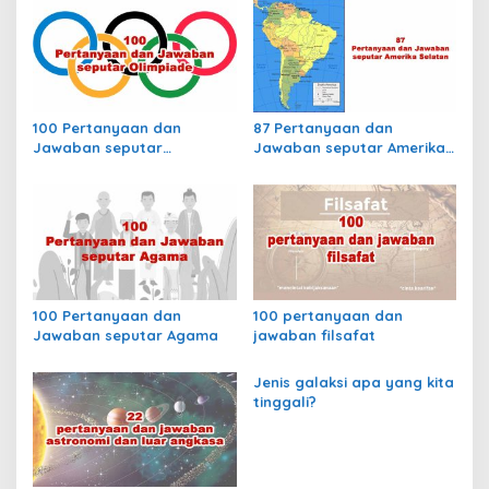
a
m
s
u
l
i
a
p
i
?
o
100 Pertanyaan dan
87 Pertanyaan dan
s
Jawaban seputar
Jawaban seputar Amerika
Olimpiade
Selatan
100 Pertanyaan dan
100 pertanyaan dan
Jawaban seputar Agama
jawaban filsafat
Jenis galaksi apa yang kita
tinggali?