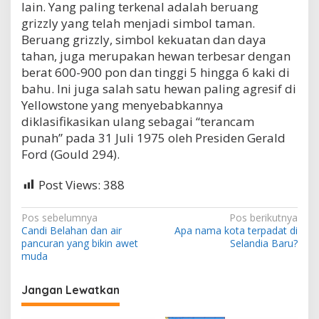
lain. Yang paling terkenal adalah beruang
a
grizzly yang telah menjadi simbol taman.
S
n
Beruang grizzly, simbol kekuatan dan daya
a
tahan, juga merupakan hewan terbesar dengan
k
berat 600-900 pon dan tinggi 5 hingga 6 kaki di
e
R
bahu. Ini juga salah satu hewan paling agresif di
i
Yellowstone yang menyebabkannya
v
diklasifikasikan ulang sebagai “terancam
e
punah” pada 31 Juli 1975 oleh Presiden Gerald
r
(
Ford (Gould 294).
S
u
Post Views:
388
n
g
a
N
Pos sebelumnya
Pos berikutnya
i
Candi Belahan dan air
Apa nama kota terpadat di
a
U
pancuran yang bikin awet
Selandia Baru?
l
v
muda
a
i
r
Jangan Lewatkan
)
g
d
i