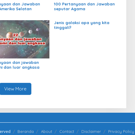
anyaan dan Jawaban
100 Pertanyaan dan Jawaban
Amerika Selatan
seputar Agama
Jenis galaksi apa yang kita
tinggali?
nyaan dan jawaban
i dan luar angkasa
View More
served
Beranda
About
Contact
Disclaimer
Privacy Policy