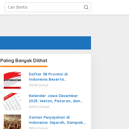
Paling Banyak Dilihat
Daftar 38 Provinsi di
Indonesia Beserta
Ibukotanya Terbaru
113743 Dilihat
Kalender Jawa Desember
2025: Weton, Pasaran, dan
Hari Baik
60555 Dilihat
Zaman Penjajahan di
Indonesia: Sejarah, Dampak,
dan Perjuangan Menuju
39324 Dilihat