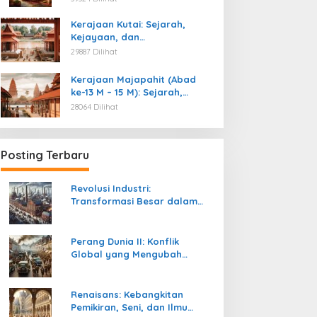
Kemerdekaan
Kerajaan Kutai: Sejarah,
Kejayaan, dan
Peninggalannya (Abad ke-4
29887 Dilihat
M)
Kerajaan Majapahit (Abad
ke-13 M – 15 M): Sejarah,
Kejayaan, dan
28064 Dilihat
Peninggalannya
Posting Terbaru
Revolusi Industri:
Transformasi Besar dalam
Sejarah Peradaban Manusia
Perang Dunia II: Konflik
Global yang Mengubah
Tatanan Politik, Sosial, dan
Peradaban Dunia
Renaisans: Kebangkitan
Pemikiran, Seni, dan Ilmu