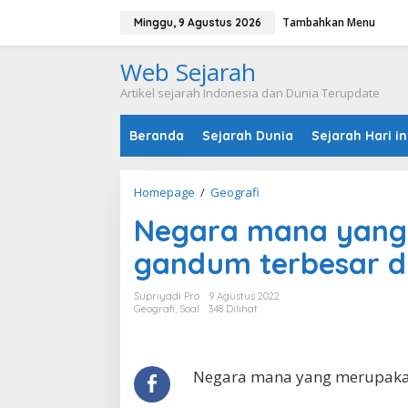
L
Tambahkan Menu
e
Minggu, 9 Agustus 2026
w
a
Web Sejarah
t
i
Artikel sejarah Indonesia dan Dunia Terupdate
k
e
Beranda
Sejarah Dunia
Sejarah Hari in
k
o
n
t
Homepage
/
Geografi
N
e
e
n
Negara mana yang
g
a
gandum terbesar d
r
a
m
Supriyadi Pro
9 Agustus 2022
a
Geografi
,
Soal
348 Dilihat
n
a
y
a
Negara mana yang merupakan
n
g