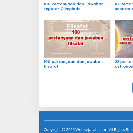
100 Pertanyaan dan Jawaban
87 Pert
seputar Olimpiade
seputar 
100 pertanyaan dan jawaban
22 perta
filsafat
astronom
Copyright © 2026 Websejarah.com - All Rights Re