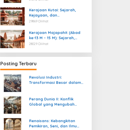
Kemerdekaan
Kerajaan Kutai: Sejarah,
Kejayaan, dan
Peninggalannya (Abad ke-4
29869 Dilihat
M)
Kerajaan Majapahit (Abad
ke-13 M – 15 M): Sejarah,
Kejayaan, dan
28029 Dilihat
Peninggalannya
Posting Terbaru
Revolusi Industri:
Transformasi Besar dalam
Sejarah Peradaban Manusia
Perang Dunia II: Konflik
Global yang Mengubah
Tatanan Politik, Sosial, dan
Peradaban Dunia
Renaisans: Kebangkitan
Pemikiran, Seni, dan Ilmu