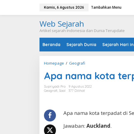
L
Tambahkan Menu
e
Kamis, 6 Agustus 2026
w
a
Web Sejarah
t
i
Artikel sejarah Indonesia dan Dunia Terupdate
k
e
Beranda
Sejarah Dunia
Sejarah Hari in
k
o
n
t
Homepage
/
Geografi
A
e
p
n
Apa nama kota terp
a
n
a
Supriyadi Pro
9 Agustus 2022
m
Geografi
,
Soal
377 Dilihat
a
k
o
t
Apa nama kota terpadat di S
a
t
Jawaban:
Auckland
.
e
r