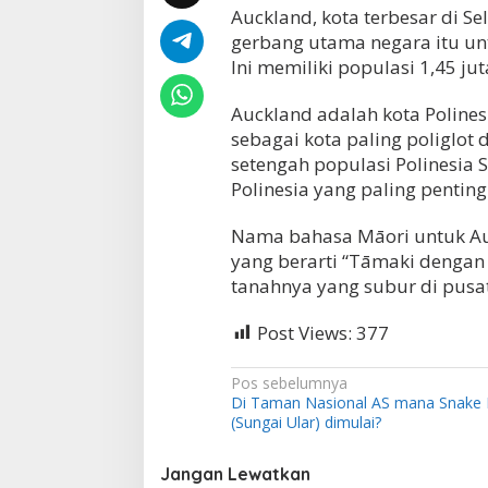
Auckland, kota terbesar di S
p
a
gerbang utama negara itu un
d
Ini memiliki populasi 1,45 jut
a
t
Auckland adalah kota Polines
d
i
sebagai kota paling poliglot 
S
setengah populasi Polinesia
e
Polinesia yang paling penting 
l
a
n
Nama bahasa Māori untuk Au
d
yang berarti “Tāmaki dengan
i
tanahnya yang subur di pusat 
a
B
Post Views:
a
377
r
u
N
Pos sebelumnya
?
Di Taman Nasional AS mana Snake 
a
(Sungai Ular) dimulai?
v
i
Jangan Lewatkan