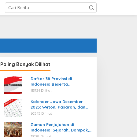
Paling Banyak Dilihat
Daftar 38 Provinsi di
Indonesia Beserta
Ibukotanya Terbaru
113724 Dilihat
Kalender Jawa Desember
2025: Weton, Pasaran, dan
Hari Baik
60545 Dilihat
Zaman Penjajahan di
Indonesia: Sejarah, Dampak,
dan Perjuangan Menuju
39292 Dilihat