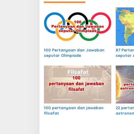
g
a
s
i
p
o
100 Pertanyaan dan Jawaban
87 Pert
s
seputar Olimpiade
seputar 
100 pertanyaan dan jawaban
22 perta
filsafat
astronom