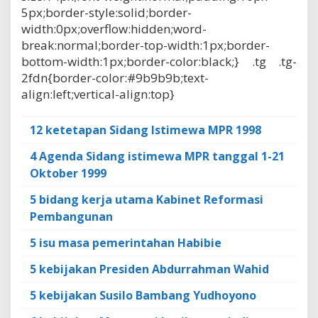
5px;border-style:solid;border-
width:0px;overflow:hidden;word-
break:normal;border-top-width:1px;border-
bottom-width:1px;border-color:black;} .tg .tg-
2fdn{border-color:#9b9b9b;text-
align:left;vertical-align:top}
12 ketetapan Sidang Istimewa MPR 1998
4 Agenda Sidang istimewa MPR tanggal 1-21
Oktober 1999
5 bidang kerja utama Kabinet Reformasi
Pembangunan
5 isu masa pemerintahan Habibie
5 kebijakan Presiden Abdurrahman Wahid
5 kebijakan Susilo Bambang Yudhoyono