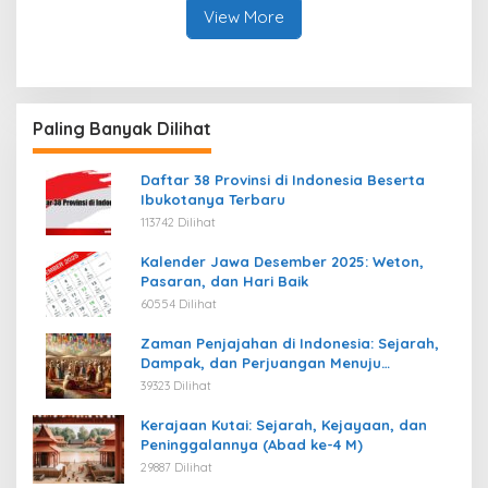
View More
Paling Banyak Dilihat
Daftar 38 Provinsi di Indonesia Beserta
Ibukotanya Terbaru
113742 Dilihat
Kalender Jawa Desember 2025: Weton,
Pasaran, dan Hari Baik
60554 Dilihat
Zaman Penjajahan di Indonesia: Sejarah,
Dampak, dan Perjuangan Menuju
Kemerdekaan
39323 Dilihat
Kerajaan Kutai: Sejarah, Kejayaan, dan
Peninggalannya (Abad ke-4 M)
29887 Dilihat