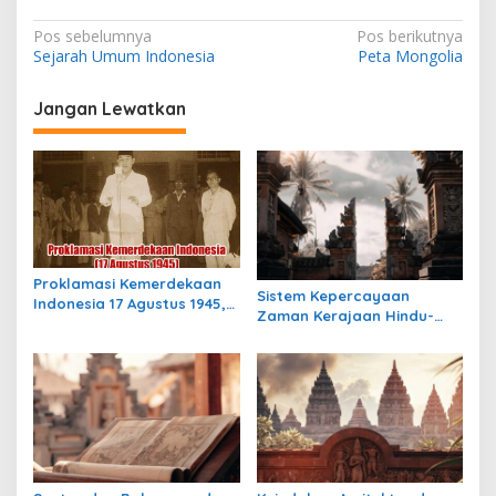
N
Pos sebelumnya
Pos berikutnya
Sejarah Umum Indonesia
Peta Mongolia
a
v
Jangan Lewatkan
i
g
a
s
i
p
Proklamasi Kemerdekaan
Sistem Kepercayaan
Indonesia 17 Agustus 1945,
o
Zaman Kerajaan Hindu-
Awal Mula Indonesia
Buddha di Indonesia:
s
Merdeka
Warisan Spiritual yang
Masih Bertahan