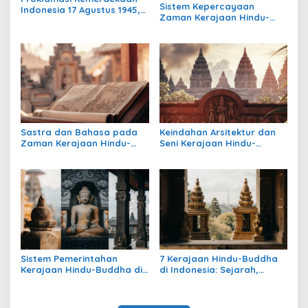
Sistem Kepercayaan
Indonesia 17 Agustus 1945,
Zaman Kerajaan Hindu-
Awal Mula Indonesia
Buddha di Indonesia:
Merdeka
Warisan Spiritual yang
Masih Bertahan
Sastra dan Bahasa pada
Keindahan Arsitektur dan
Zaman Kerajaan Hindu-
Seni Kerajaan Hindu-
Buddha di Indonesia
Buddha di Indonesia:
Warisan Megah yang Abadi
Sistem Pemerintahan
7 Kerajaan Hindu-Buddha
Kerajaan Hindu-Buddha di
di Indonesia: Sejarah,
Indonesia: Struktur,
Warisan, dan Pengaruhnya
Pengaruh, dan Warisannya