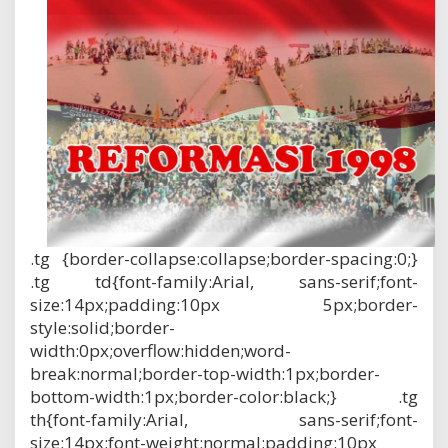
.tg {border-collapse:collapse;border-spacing:0;}
.tg td{font-family:Arial, sans-serif;font-
size:14px;padding:10px 5px;border-
style:solid;border-
width:0px;overflow:hidden;word-
break:normal;border-top-width:1px;border-
bottom-width:1px;border-color:black;} .tg
th{font-family:Arial, sans-serif;font-
size:14px;font-weight:normal;padding:10px