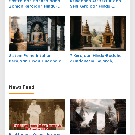
Sastra dan Bahasa pada
Keindahan Arsitektur dan
Zaman Kerajaan Hindu-
Seni Kerajaan Hindu-
Buddha di Indonesia
Buddha di Indonesia:
Warisan Megah yang Abadi
Sistem Pemerintahan
7 Kerajaan Hindu-Buddha
Kerajaan Hindu-Buddha di
di Indonesia: Sejarah,
Indonesia: Struktur,
Warisan, dan Pengaruhnya
Pengaruh, dan Warisannya
News Feed
Proklamasi Kemerdekaan