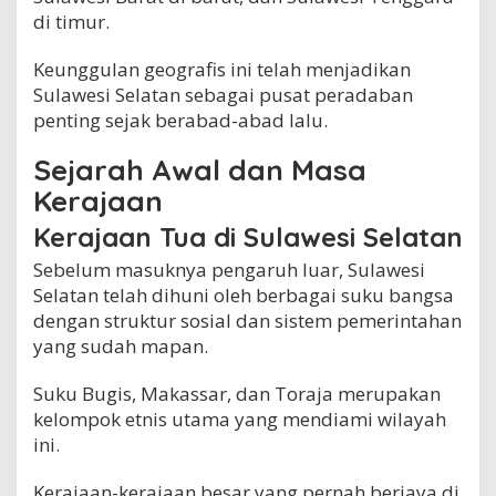
e
di timur.
l
a
Keunggulan geografis ini telah menjadikan
t
Sulawesi Selatan sebagai pusat peradaban
a
n
penting sejak berabad-abad lalu.
:
W
Sejarah Awal dan Masa
a
Kerajaan
r
i
Kerajaan Tua di Sulawesi Selatan
s
a
Sebelum masuknya pengaruh luar, Sulawesi
n
Selatan telah dihuni oleh berbagai suku bangsa
K
e
dengan struktur sosial dan sistem pemerintahan
r
yang sudah mapan.
a
j
Suku Bugis, Makassar, dan Toraja merupakan
a
a
kelompok etnis utama yang mendiami wilayah
n
ini.
d
i
Kerajaan-kerajaan besar yang pernah berjaya di
T