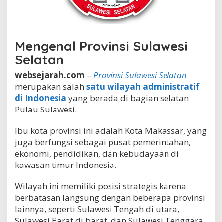
K
e
j
a
y
Mengenal Provinsi Sulawesi
a
Selatan
a
n
websejarah.com
–
Provinsi Sulawesi Selatan
P
merupakan salah
satu wilayah administratif
r
o
di Indonesia
yang berada di bagian selatan
v
Pulau Sulawesi.
i
n
Ibu kota provinsi ini adalah Kota Makassar, yang
s
i
juga berfungsi sebagai pusat pemerintahan,
S
ekonomi, pendidikan, dan kebudayaan di
u
kawasan timur Indonesia.
l
a
w
Wilayah ini memiliki posisi strategis karena
e
berbatasan langsung dengan beberapa provinsi
s
lainnya, seperti Sulawesi Tengah di utara,
i
Sulawesi Barat di barat, dan Sulawesi Tenggara
S