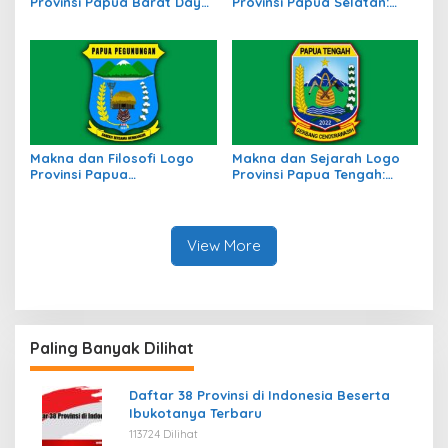
Provinsi Papua Barat Daya:
Provinsi Papua Selatan:
Simbol Identitas Daerah
Identitas Baru di Tanah
Baru di Timur Indonesia
Papua
Makna dan Filosofi Logo
Makna dan Sejarah Logo
Provinsi Papua
Provinsi Papua Tengah:
Pegunungan, Simbol
Simbol Identitas Budaya
Identitas Budaya
dan Wilayah
View More
Paling Banyak Dilihat
Daftar 38 Provinsi di Indonesia Beserta
Ibukotanya Terbaru
113724 Dilihat