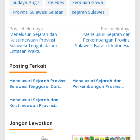
budaya Bugis
Celebes
kerajaan Gowa
Provinsi Sulawesi Selatan
sejarah Sulawesi
N
Pos sebelumnya
Pos berikutnya
Menelusuri Sejarah dan
Menelusuri Sejarah dan
a
Keistimewaan Provinsi
Perkembangan Provinsi
v
Sulawesi Tengah dalam
Sulawesi Barat di Indonesia
Lintasan Waktu
i
g
Posting Terkait
a
s
Menelusuri Sejarah Provinsi
Menelusuri Sejarah dan
Sulawesi Tenggara: Dari
Perkembangan Provinsi
i
Kerajaan ke Pemerintahan
Sulawesi Barat di Indonesia
p
Modern
Menelusuri Sejarah dan
Keistimewaan Provinsi
o
Sulawesi Tengah dalam
s
Lintasan Waktu
Jangan Lewatkan