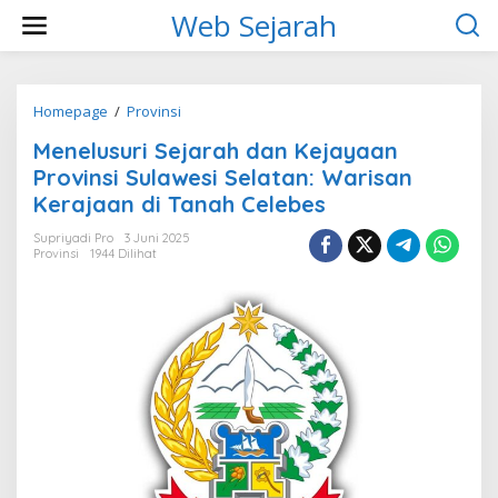
L
Web Sejarah
e
w
a
t
i
Homepage
/
Provinsi
M
k
e
Menelusuri Sejarah dan Kejayaan
e
n
k
e
Provinsi Sulawesi Selatan: Warisan
o
l
Kerajaan di Tanah Celebes
n
u
t
s
Supriyadi Pro
3 Juni 2025
e
u
Provinsi
1944 Dilihat
n
r
i
S
e
j
a
r
a
h
d
a
n