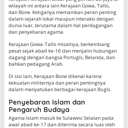
a
wilayah ini antara lain Kerajaan Gowa, Tallo,
n
dan Bone. Ketiganya memainkan peran penting
a
dalam sejarah lokal maupun interaksi dengan
h
dunia luar, terutama dalam hal perdagangan
C
e
dan penyebaran agama.
l
e
Kerajaan Gowa-Tallo misalnya, berkembang
b
pesat sejak abad ke-16 dan menjalin hubungan
e
s
dagang dengan bangsa Portugis, Belanda, dan
bahkan pedagang Arab.
Di sisi lain, Kerajaan Bone dikenal karena
kekuatan militernya dan peran pentingnya
dalam menyatukan berbagai kerajaan Bugis.
Penyebaran Islam dan
Pengaruh Budaya
Agama Islam masuk ke Sulawesi Selatan pada
awal abad ke-17 dan diterima secara luas oleh