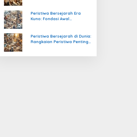
Pengetahuan yang Mengubah
Peradaban Dunia
Peristiwa Bersejarah Era
Kuno: Fondasi Awal
Peradaban Manusia
Peristiwa Bersejarah di Dunia:
Rangkaian Peristiwa Penting
yang Mengubah Arah
Peradaban Manusia
Wali Sanga
Peranan ulama proses awal p
slam di Indonesia
 November 2015