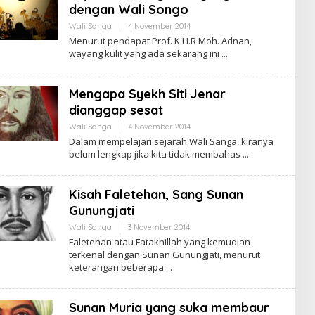
I
dengan Wali Songo
Y
A
Wali Sanga
|
4 November 2014
O
D
L
Menurut pendapat Prof. K.H.R Moh. Adnan,
I
E
wayang kulit yang ada sekarang ini
P
H
R
S
O
U
P
Mengapa Syekh Siti Jenar
R
I
dianggap sesat
Y
A
Wali Sanga
|
4 November 2014
O
D
L
Dalam mempelajari sejarah Wali Sanga, kiranya
I
E
belum lengkap jika kita tidak membahas
P
H
R
S
O
U
P
Kisah Faletehan, Sang Sunan
R
I
Gunungjati
Y
A
Wali Sanga
|
3 November 2014
O
D
L
Faletehan atau Fatakhillah yang kemudian
I
E
terkenal dengan Sunan Gunungjati, menurut
P
H
R
keterangan beberapa
S
O
U
P
R
Sunan Muria yang suka membaur
I