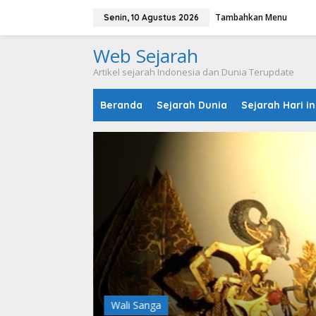
L
Tambahkan Menu
e
Senin, 10 Agustus 2026
w
a
Web Sejarah
t
i
Artikel sejarah Indonesia dan Dunia Terupdate
k
e
Beranda
Sejarah Dunia
Sejarah Hari in
k
o
n
t
e
n
Wali Sanga