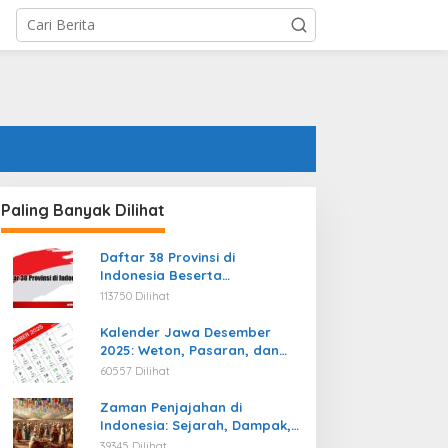
Paling Banyak Dilihat
Daftar 38 Provinsi di
Indonesia Beserta
Ibukotanya Terbaru
113750 Dilihat
Kalender Jawa Desember
2025: Weton, Pasaran, dan
Hari Baik
60557 Dilihat
Zaman Penjajahan di
Indonesia: Sejarah, Dampak,
dan Perjuangan Menuju
39345 Dilihat