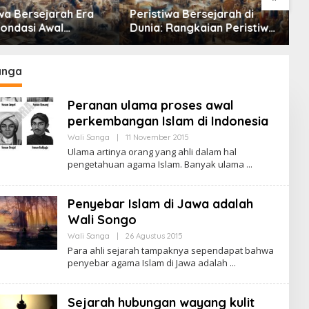
wa Bersejarah Era
Peristiwa Bersejarah di
R
Fondasi Awal
Dunia: Rangkaian Peristiwa
T
ban Manusia
Penting yang Mengubah
S
Arah Peradaban Manusia
M
anga
Peranan ulama proses awal
perkembangan Islam di Indonesia
Wali Sanga
|
11 November 2015
O
L
Ulama artinya orang yang ahli dalam hal
E
pengetahuan agama Islam. Banyak ulama
H
S
U
P
Penyebar Islam di Jawa adalah
R
I
Wali Songo
Y
A
Wali Sanga
|
26 Agustus 2015
O
D
L
Para ahli sejarah tampaknya sependapat bahwa
I
E
penyebar agama Islam di Jawa adalah
P
H
R
S
O
U
P
Sejarah hubungan wayang kulit
R