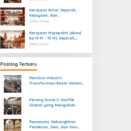
Kemerdekaan
Kerajaan Kutai: Sejarah,
Kejayaan, dan
Peninggalannya (Abad ke-4
29900 Dilihat
M)
Kerajaan Majapahit (Abad
ke-13 M – 15 M): Sejarah,
Kejayaan, dan
28086 Dilihat
Peninggalannya
Posting Terbaru
Revolusi Industri:
Transformasi Besar dalam
Sejarah Peradaban Manusia
Perang Dunia II: Konflik
Global yang Mengubah
Tatanan Politik, Sosial, dan
Peradaban Dunia
Renaisans: Kebangkitan
Pemikiran, Seni, dan Ilmu