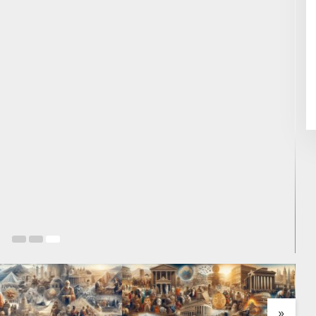
I
11
»