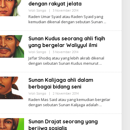
Y
dengan rakyat jelata
A
D
Wali Sanga
|
3 November 2014
O
I
L
Raden Umar Syaid atau Raden Syaid yang
P
E
R
kemudian dikenal dengan sebutan Sunan
H
O
S
U
P
Sunan Kudus seorang ahli fiqih
R
I
yang bergelar Waliyyul ilmi
Y
A
Wali Sanga
|
3 November 2014
O
D
L
Ja’far Shodiq atau yang lebih akrab dikenal
I
E
dengan sebutan Sunan Kudus menurut
P
H
R
S
O
U
P
Sunan Kalijaga ahli dalam
R
I
berbagai bidang seni
Y
A
Wali Sanga
|
2 November 2014
O
D
L
Raden Mas Said atau yang kemudian bergelar
I
E
dengan sebutan Sunan Kalijaga adalah
P
H
R
S
O
U
P
Sunan Drajat seorang yang
R
I
berjiwa sosialis
Y