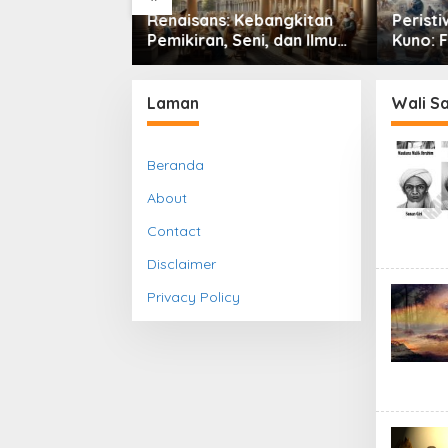
II: Konflik
Renaisans: Kebangkitan
Peristi
g Mengubah
Pemikiran, Seni, dan Ilmu
Kuno: 
ik, Sosial, dan
Pengetahuan yang
Perada
Dunia
Mengubah Peradaban
Dunia
Laman
Wali S
Beranda
About
Contact
Disclaimer
Privacy Policy