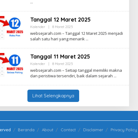
S
P
U
R
P
O
R
Tanggal 12 Maret 2025
I
Y
Kalender
|
8 Maret 2025
O
A
L
D
websejarah.com – Tanggal 12 Maret 2025 menjadi
E
I
salah satu hari yang menarik
H
P
S
R
U
O
P
Tanggal 11 Maret 2025
R
I
Kalender
|
8 Maret 2025
O
Y
L
websejarah.com – Setiap tanggal memiliki makna
A
E
D
dan peristiwa tersendiri, baik dalam sejarah
H
I
S
P
U
R
P
O
R
Lihat Selengkapnya
I
Y
A
D
I
P
R
O
served
Beranda
About
Contact
Disclaimer
Privacy Policy