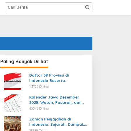
Paling Banyak Dilihat
Daftar 38 Provinsi di
Indonesia Beserta
Ibukotanya Terbaru
113729 Dilihat
Kalender Jawa Desember
2025: Weton, Pasaran, dan
Hari Baik
60546 Dilihat
Zaman Penjajahan di
Indonesia: Sejarah, Dampak,
dan Perjuangan Menuju
39299 Dilihat