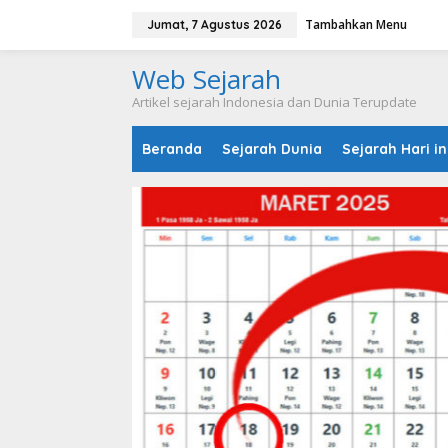
L
Tambahkan Menu
e
Jumat, 7 Agustus 2026
w
a
Web Sejarah
t
i
Artikel sejarah Indonesia dan Dunia Terupdate
k
e
Beranda
Sejarah Dunia
Sejarah Hari in
k
o
n
t
e
n