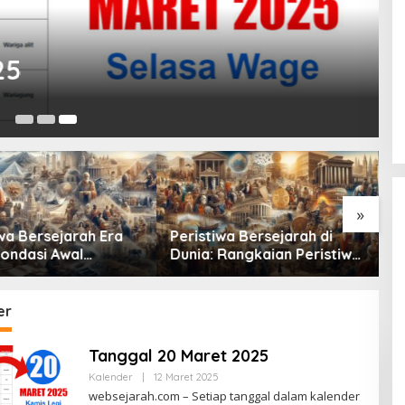
25
12
»
wa Bersejarah Era
Peristiwa Bersejarah di
R
Fondasi Awal
Dunia: Rangkaian Peristiwa
T
ban Manusia
Penting yang Mengubah
S
Arah Peradaban Manusia
M
er
Tanggal 20 Maret 2025
Kalender
|
12 Maret 2025
O
L
websejarah.com – Setiap tanggal dalam kalender
E