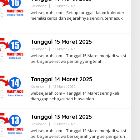
I
Kalender
|
12 Maret 2025
O
Y
L
websejarah.com – Setiap tanggal dalam kalender
A
E
D
memiliki cerita dan sejarahnya sendiri, termasuk
H
I
S
P
U
R
P
O
R
Tanggal 15 Maret 2025
I
Y
Kalender
|
12 Maret 2025
O
A
L
D
websejarah.com – Tanggal 15 Maret menjadi saksi
E
I
berbagai peristiwa penting yang telah
H
P
S
R
U
O
P
Tanggal 14 Maret 2025
R
I
Kalender
|
12 Maret 2025
O
Y
L
websejarah.com – Tanggal 14 Maret sering kali
A
E
D
dianggap sebagai hari biasa oleh
H
I
S
P
U
R
P
O
Tanggal 13 Maret 2025
R
I
Kalender
|
12 Maret 2025
O
Y
L
websejarah.com – Tanggal 13 Maret menjadi saksi
A
E
D
berbagai peristiwa bersejarah yang berpengaruh
H
I