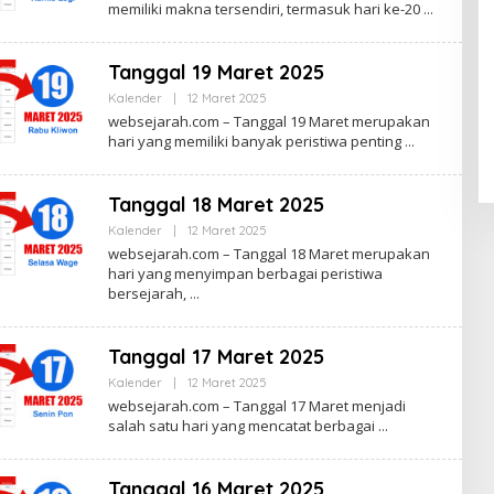
memiliki makna tersendiri, termasuk hari ke-20
H
S
U
P
Tanggal 19 Maret 2025
R
I
Kalender
|
12 Maret 2025
O
Y
L
websejarah.com – Tanggal 19 Maret merupakan
A
E
D
hari yang memiliki banyak peristiwa penting
H
I
S
P
U
R
P
O
Tanggal 18 Maret 2025
R
I
Kalender
|
12 Maret 2025
O
Y
L
websejarah.com – Tanggal 18 Maret merupakan
A
E
D
hari yang menyimpan berbagai peristiwa
H
I
bersejarah,
S
P
U
R
P
O
R
Tanggal 17 Maret 2025
I
Y
Kalender
|
12 Maret 2025
O
A
L
D
websejarah.com – Tanggal 17 Maret menjadi
E
I
salah satu hari yang mencatat berbagai
H
P
S
R
U
O
P
Tanggal 16 Maret 2025
R