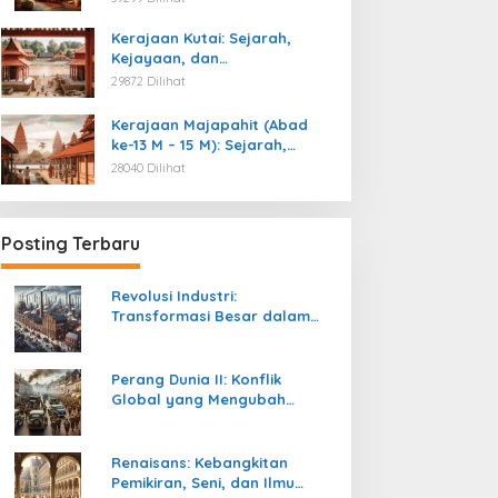
Kemerdekaan
Kerajaan Kutai: Sejarah,
Kalender
Kejayaan, dan
Tanggal 20 Maret 2025
Peninggalannya (Abad ke-4
29872 Dilihat
M)
 Maret 2025
Kerajaan Majapahit (Abad
ke-13 M – 15 M): Sejarah,
Kejayaan, dan
28040 Dilihat
Peninggalannya
Posting Terbaru
evolusi Industri:
Perang Dunia II: Konflik
Revolusi Industri:
ransformasi Besar dalam
Global yang Mengubah
Transformasi Besar dalam
ejarah Peradaban
Tatanan Politik, Sosial, dan
Sejarah Peradaban Manusia
anusia
Peradaban Dunia
Perang Dunia II: Konflik
Global yang Mengubah
Tatanan Politik, Sosial, dan
Peradaban Dunia
Renaisans: Kebangkitan
Pemikiran, Seni, dan Ilmu