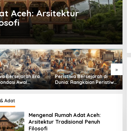
t Aceh: Arsitektur
osofi
»
wa Bersejarah Era
Peristiwa Bersejarah di
R
Fondasi Awal
Dunia: Rangkaian Peristiwa
T
ban Manusia
Penting yang Mengubah
S
Arah Peradaban Manusia
M
 & Adat
Mengenal Rumah Adat Aceh:
Arsitektur Tradisional Penuh
Filosofi