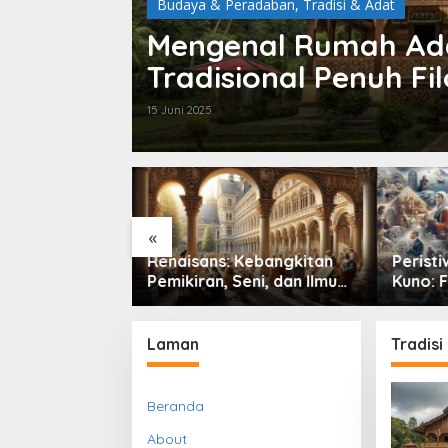
Budaya & Peradaban
,
Tradisi & Adat
Mengenal Rumah Ada
Tradisional Penuh Fil
15 Juni 2025
«
II: Konflik
Renaisans: Kebangkitan
Peristi
g Mengubah
Pemikiran, Seni, dan Ilmu
Kuno: 
ik, Sosial, dan
Pengetahuan yang
Perada
Dunia
Mengubah Peradaban
Dunia
Laman
Tradisi
Beranda
About