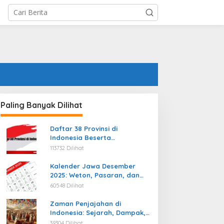
Paling Banyak Dilihat
Daftar 38 Provinsi di
Indonesia Beserta
Ibukotanya Terbaru
113732 Dilihat
Kalender Jawa Desember
2025: Weton, Pasaran, dan
Hari Baik
60548 Dilihat
Zaman Penjajahan di
Indonesia: Sejarah, Dampak,
dan Perjuangan Menuju
39304 Dilihat