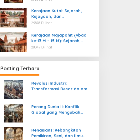
Kemerdekaan
Kerajaan Kutai: Sejarah,
Kejayaan, dan
Peninggalannya (Abad ke-4
29878 Dilihat
M)
Kerajaan Majapahit (Abad
ke-13 M – 15 M): Sejarah,
Kejayaan, dan
28049 Dilihat
Peninggalannya
Posting Terbaru
evolusi Industri:
Perang Dunia II: Konflik
Revolusi Industri:
ransformasi Besar dalam
Global yang Mengubah
Transformasi Besar dalam
ejarah Peradaban
Tatanan Politik, Sosial, dan
Sejarah Peradaban Manusia
anusia
Peradaban Dunia
Perang Dunia II: Konflik
Global yang Mengubah
Tatanan Politik, Sosial, dan
Peradaban Dunia
Renaisans: Kebangkitan
Pemikiran, Seni, dan Ilmu