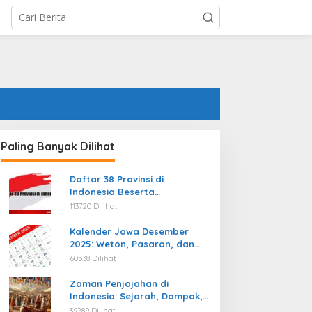
Paling Banyak Dilihat
Daftar 38 Provinsi di
Indonesia Beserta
Ibukotanya Terbaru
113720 Dilihat
Kalender Jawa Desember
2025: Weton, Pasaran, dan
Hari Baik
60538 Dilihat
Zaman Penjajahan di
Indonesia: Sejarah, Dampak,
dan Perjuangan Menuju
39289 Dilihat