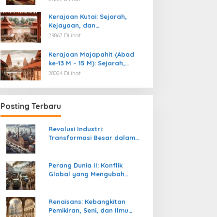
Kemerdekaan
Kerajaan Kutai: Sejarah,
Kejayaan, dan
Peninggalannya (Abad ke-4
29867 Dilihat
M)
Kerajaan Majapahit (Abad
ke-13 M – 15 M): Sejarah,
Kejayaan, dan
28024 Dilihat
Peninggalannya
Posting Terbaru
Revolusi Industri:
Transformasi Besar dalam
Sejarah Peradaban Manusia
Perang Dunia II: Konflik
Global yang Mengubah
Tatanan Politik, Sosial, dan
Peradaban Dunia
Renaisans: Kebangkitan
Pemikiran, Seni, dan Ilmu