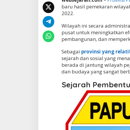
h
baru hasil pemekaran wilaya
:
2022.
D
i
Wilayah ini secara administra
n
a
pusat untuk meningkatkan ef
m
pembangunan, dan memperkua
i
k
Sebagai
provinsi yang relati
a
W
sejarah dan sosial yang mena
i
berada di jantung wilayah pe
l
dan budaya yang sangat berbe
a
y
Sejarah Pembentu
a
h
B
a
r
u
d
i
T