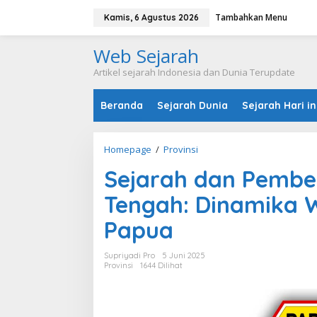
L
Tambahkan Menu
e
Kamis, 6 Agustus 2026
w
a
Web Sejarah
t
i
Artikel sejarah Indonesia dan Dunia Terupdate
k
e
Beranda
Sejarah Dunia
Sejarah Hari in
k
o
n
t
Homepage
/
Provinsi
S
e
e
n
Sejarah dan Pembe
j
a
Tengah: Dinamika W
r
a
Papua
h
d
a
Supriyadi Pro
5 Juni 2025
n
Provinsi
1644 Dilihat
P
e
m
b