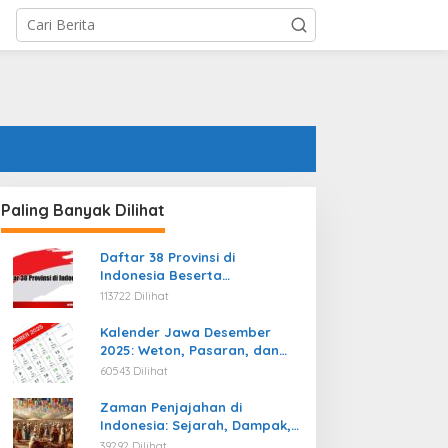
Paling Banyak Dilihat
Daftar 38 Provinsi di
Indonesia Beserta
Ibukotanya Terbaru
113722 Dilihat
Kalender Jawa Desember
2025: Weton, Pasaran, dan
Hari Baik
60543 Dilihat
Zaman Penjajahan di
Indonesia: Sejarah, Dampak,
dan Perjuangan Menuju
39292 Dilihat