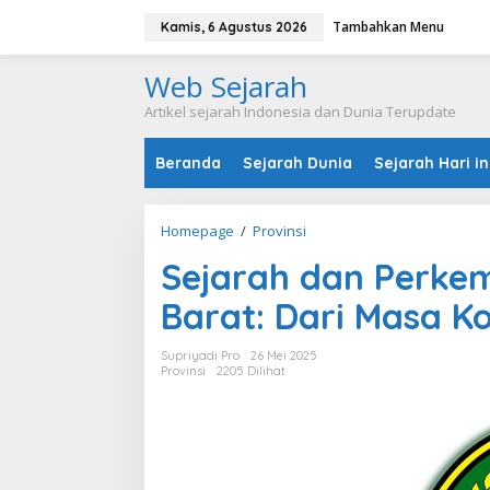
L
Tambahkan Menu
e
Kamis, 6 Agustus 2026
w
a
Web Sejarah
t
i
Artikel sejarah Indonesia dan Dunia Terupdate
k
e
Beranda
Sejarah Dunia
Sejarah Hari in
k
o
n
t
Homepage
/
Provinsi
S
e
e
n
Sejarah dan Perke
j
a
Barat: Dari Masa K
r
a
h
Supriyadi Pro
26 Mei 2025
d
Provinsi
2205 Dilihat
a
n
P
e
r
k