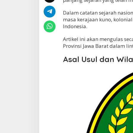
:
D
Dalam catatan sejarah nasion
a
masa kerajaan kuno, kolonia
r
Indonesia.
i
M
a
Artikel ini akan mengulas s
s
Provinsi Jawa Barat dalam lin
a
K
Asal Usul dan Wil
o
l
o
n
i
a
l
h
i
n
g
g
a
E