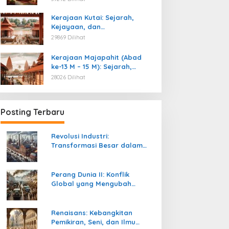
Kemerdekaan
Kerajaan Kutai: Sejarah,
Kejayaan, dan
Peninggalannya (Abad ke-4
29869 Dilihat
M)
Kerajaan Majapahit (Abad
ke-13 M – 15 M): Sejarah,
Kejayaan, dan
28026 Dilihat
Peninggalannya
Posting Terbaru
Revolusi Industri:
Transformasi Besar dalam
Sejarah Peradaban Manusia
Perang Dunia II: Konflik
Global yang Mengubah
Tatanan Politik, Sosial, dan
Peradaban Dunia
Renaisans: Kebangkitan
Pemikiran, Seni, dan Ilmu