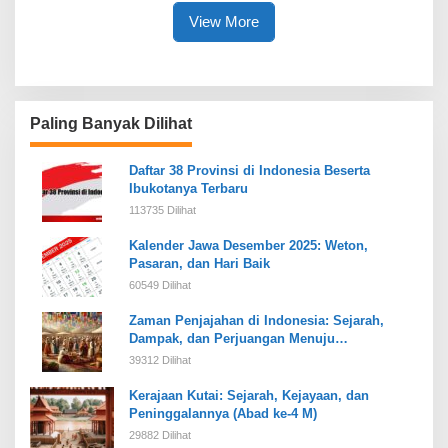
View More
Paling Banyak Dilihat
Daftar 38 Provinsi di Indonesia Beserta
Ibukotanya Terbaru
113735 Dilihat
Kalender Jawa Desember 2025: Weton,
Pasaran, dan Hari Baik
60549 Dilihat
Zaman Penjajahan di Indonesia: Sejarah,
Dampak, dan Perjuangan Menuju
Kemerdekaan
39312 Dilihat
Kerajaan Kutai: Sejarah, Kejayaan, dan
Peninggalannya (Abad ke-4 M)
29882 Dilihat