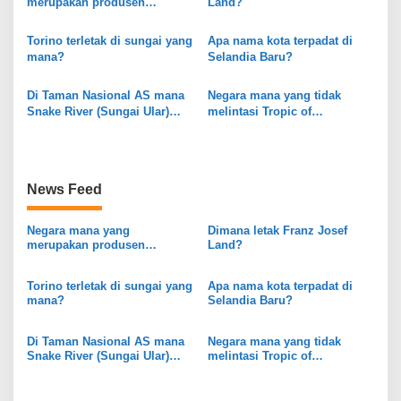
s
merupakan produsen
Land?
gandum terbesar di dunia?
i
Torino terletak di sungai yang
Apa nama kota terpadat di
p
mana?
Selandia Baru?
o
Di Taman Nasional AS mana
Negara mana yang tidak
s
Snake River (Sungai Ular)
melintasi Tropic of
dimulai?
Capricorn?
News Feed
Negara mana yang
Dimana letak Franz Josef
merupakan produsen
Land?
gandum terbesar di dunia?
Torino terletak di sungai yang
Apa nama kota terpadat di
mana?
Selandia Baru?
Di Taman Nasional AS mana
Negara mana yang tidak
Snake River (Sungai Ular)
melintasi Tropic of
dimulai?
Capricorn?