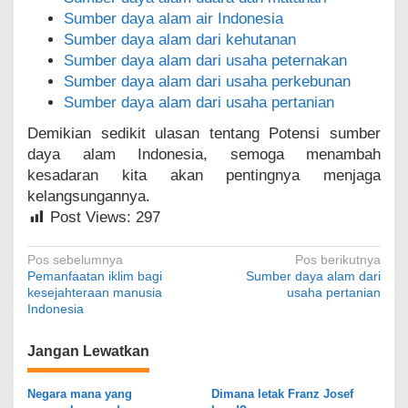
Sumber daya alam air Indonesia
Sumber daya alam dari kehutanan
Sumber daya alam dari usaha peternakan
Sumber daya alam dari usaha perkebunan
Sumber daya alam dari usaha pertanian
Demikian sedikit ulasan tentang Potensi sumber
daya alam Indonesia, semoga menambah
kesadaran kita akan pentingnya menjaga
kelangsungannya.
Post Views:
297
N
Pos sebelumnya
Pos berikutnya
Pemanfaatan iklim bagi
Sumber daya alam dari
a
kesejahteraan manusia
usaha pertanian
v
Indonesia
i
Jangan Lewatkan
g
a
Negara mana yang
Dimana letak Franz Josef