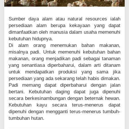
m
I
n
Sumber daya alam atau natural resources ialah
d
o
persediaan alam berupa kekayaan yang dapat
n
dimanfaatkan oleh manusia dalam usaha memenuhi
e
kebutuhan hidupnya.
s
i
Di alam orang menemukan bahan makanan,
a
misalnya padi. Untuk memenuhi kebutuhan bahan
makanan, orang menjadikan padi sebagai tanaman
yang senantiasa diperbaharui, dalam arti ditanam
untuk mendapatkan produksi yang sama jika
persediaan yang ada sekarang telah habis dimakan.
Padi memang dapat diperbaharui dengan jalan
bertani. Kebutuhan daging dapat juga dipenuhi
secara berkesinambungan dengan beternak hewan.
Kebutuhan kayu secara terus-menerus dapat
dipenuhi dengan mengganti terus-menerus tumbuh-
tumbuhan hutan.