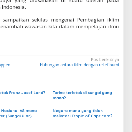
daya yang diusahakan di suatu daerah pada
h Indonesia.
 sampaikan sekilas mengenai Pembagian iklim
enambah wawasan kita dalam mempelajari ilmu
Pos berikutnya
oppen
Hubungan antara iklim dengan relief bumi
etak Franz Josef Land?
Torino terletak di sungai yang
mana?
 Nasional AS mana
Negara mana yang tidak
er (Sungai Ular)
melintasi Tropic of Capricorn?