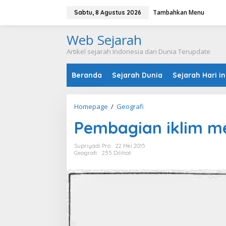
L
Tambahkan Menu
e
Sabtu, 8 Agustus 2026
w
a
Web Sejarah
t
i
Artikel sejarah Indonesia dan Dunia Terupdate
k
e
Beranda
Sejarah Dunia
Sejarah Hari in
k
o
n
t
Homepage
/
Geografi
P
e
e
n
Pembagian iklim m
m
b
a
Supriyadi Pro
22 Mei 2015
g
Geografi
255 Dilihat
i
a
n
i
k
l
i
m