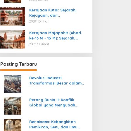
Kemerdekaan
Kerajaan Kutai: Sejarah,
Kejayaan, dan
Peninggalannya (Abad ke-4
29884 Dilihat
M)
Kerajaan Majapahit (Abad
ke-13 M – 15 M): Sejarah,
Kejayaan, dan
28057 Dilihat
Peninggalannya
Posting Terbaru
Revolusi Industri:
Transformasi Besar dalam
Sejarah Peradaban Manusia
Perang Dunia II: Konflik
Global yang Mengubah
Tatanan Politik, Sosial, dan
Peradaban Dunia
Renaisans: Kebangkitan
Pemikiran, Seni, dan Ilmu