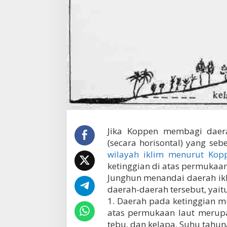
m
e
n
u
r
u
t
J
u
n
g
h
u
n
Jika Koppen membagi daera
(secara horisontal) yang se
wilayah iklim menurut Kop
ketinggian di atas permukaan l
Junghun menandai daerah ikl
daerah-daerah tersebut, yaitu
1. Daerah pada ketinggian m
atas permukaan laut merupa
tebu, dan kelapa. Suhu tahuna