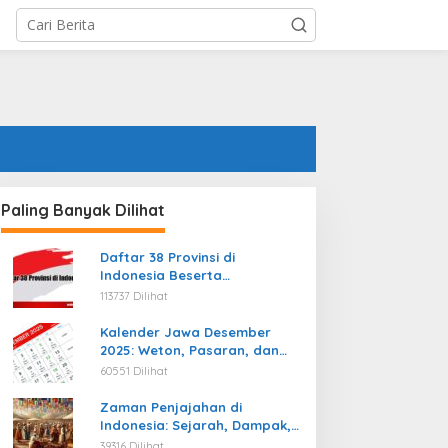
Paling Banyak Dilihat
Daftar 38 Provinsi di
Indonesia Beserta
Ibukotanya Terbaru
113737 Dilihat
Kalender Jawa Desember
2025: Weton, Pasaran, dan
Hari Baik
60551 Dilihat
Zaman Penjajahan di
Indonesia: Sejarah, Dampak,
dan Perjuangan Menuju
39316 Dilihat