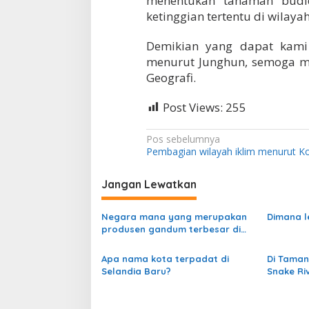
menentukan tanaman budi
ketinggian tertentu di wilaya
Demikian yang dapat kami
menurut Junghun, semoga m
Geografi.
Post Views:
255
N
Pos sebelumnya
Pembagian wilayah iklim menurut K
a
v
Jangan Lewatkan
i
g
Negara mana yang merupakan
Dimana l
produsen gandum terbesar di
a
dunia?
s
Apa nama kota terpadat di
Di Taman
Selandia Baru?
Snake Riv
i
dimulai?
p