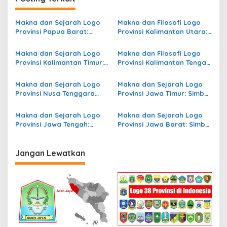
a
s
Makna dan Sejarah Logo
Makna dan Filosofi Logo
Provinsi Papua Barat:
Provinsi Kalimantan Utara:
i
Identitas Visual dari Tanah
Simbol Identitas dan
p
Cenderawasih
Sejarah Daerah
Makna dan Sejarah Logo
Makna dan Filosofi Logo
Provinsi Kalimantan Timur:
Provinsi Kalimantan Tengah
o
Simbol Identitas Daerah
dalam Perspektif Sejarah
s
dan Budaya
Makna dan Sejarah Logo
Makna dan Sejarah Logo
Provinsi Nusa Tenggara
Provinsi Jawa Timur: Simbol
Barat: Simbol Identitas dan
Identitas Daerah yang
Budaya
Penuh Arti
Makna dan Sejarah Logo
Makna dan Sejarah Logo
Provinsi Jawa Tengah:
Provinsi Jawa Barat: Simbol
Simbol Identitas Budaya
Identitas Budaya Sunda
yang Kaya
Jangan Lewatkan