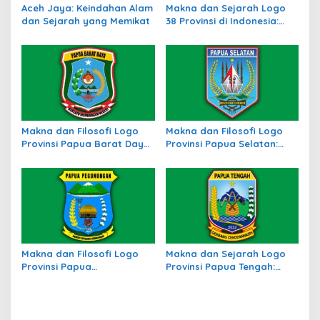
Aceh Jaya: Keindahan Alam
Makna dan Sejarah Logo
dan Sejarah yang Memikat
38 Provinsi di Indonesia:
Simbol Identitas Daerah
Makna dan Filosofi Logo
Makna dan Filosofi Logo
Provinsi Papua Barat Daya:
Provinsi Papua Selatan:
Simbol Identitas Daerah
Identitas Baru di Tanah
Baru di Timur Indonesia
Papua
Makna dan Filosofi Logo
Makna dan Sejarah Logo
Provinsi Papua
Provinsi Papua Tengah:
Pegunungan, Simbol
Simbol Identitas Budaya
Identitas Budaya
dan Wilayah