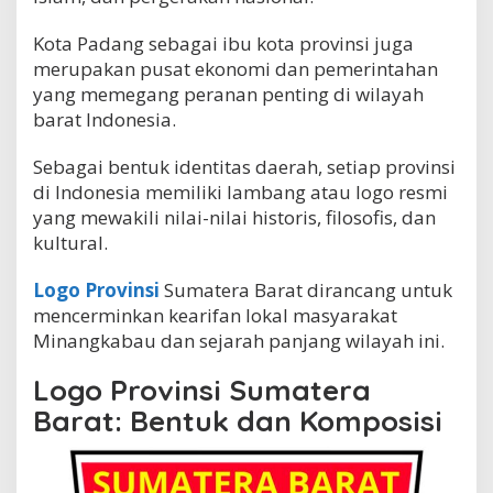
b
o
Kota Padang sebagai ibu kota provinsi juga
l
merupakan pusat ekonomi dan pemerintahan
S
yang memegang peranan penting di wilayah
e
j
barat Indonesia.
a
r
Sebagai bentuk identitas daerah, setiap provinsi
a
di Indonesia memiliki lambang atau logo resmi
h
d
yang mewakili nilai-nilai historis, filosofis, dan
a
kultural.
n
I
Logo Provinsi
Sumatera Barat dirancang untuk
d
e
mencerminkan kearifan lokal masyarakat
n
Minangkabau dan sejarah panjang wilayah ini.
t
i
Logo Provinsi Sumatera
t
a
Barat: Bentuk dan Komposisi
s
B
u
d