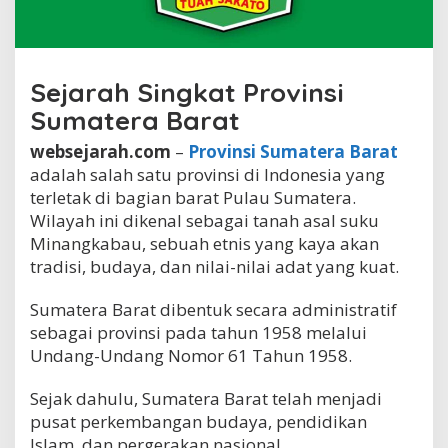
P
r
o
v
i
Sejarah Singkat Provinsi
n
Sumatera Barat
s
i
websejarah.com
–
Provinsi Sumatera Barat
S
adalah salah satu provinsi di Indonesia yang
u
m
terletak di bagian barat Pulau Sumatera.
a
Wilayah ini dikenal sebagai tanah asal suku
t
Minangkabau, sebuah etnis yang kaya akan
e
r
tradisi, budaya, dan nilai-nilai adat yang kuat.
a
B
Sumatera Barat dibentuk secara administratif
a
sebagai provinsi pada tahun 1958 melalui
r
Undang-Undang Nomor 61 Tahun 1958.
a
t
:
Sejak dahulu, Sumatera Barat telah menjadi
S
pusat perkembangan budaya, pendidikan
i
Islam, dan pergerakan nasional.
m