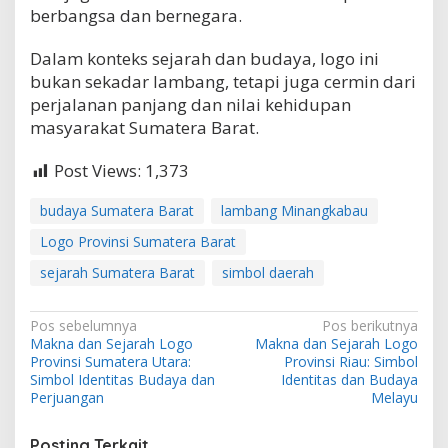
berbangsa dan bernegara.
Dalam konteks sejarah dan budaya, logo ini
bukan sekadar lambang, tetapi juga cermin dari
perjalanan panjang dan nilai kehidupan
masyarakat Sumatera Barat.
Post Views:
1,373
budaya Sumatera Barat
lambang Minangkabau
Logo Provinsi Sumatera Barat
sejarah Sumatera Barat
simbol daerah
N
Pos sebelumnya
Pos berikutnya
Makna dan Sejarah Logo
Makna dan Sejarah Logo
a
Provinsi Sumatera Utara:
Provinsi Riau: Simbol
v
Simbol Identitas Budaya dan
Identitas dan Budaya
Perjuangan
Melayu
i
g
Posting Terkait