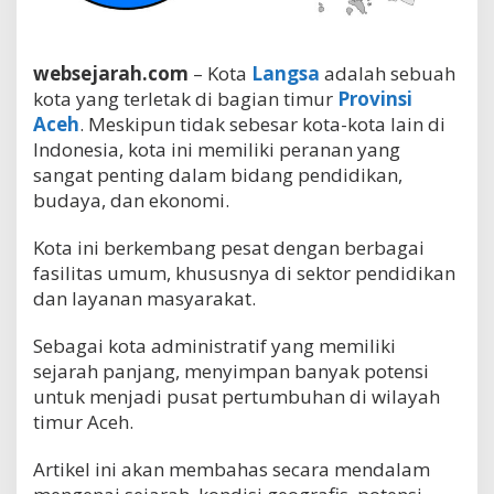
d
i
k
websejarah.com
– Kota
Langsa
adalah sebuah
a
n
kota yang terletak di bagian timur
Provinsi
d
Aceh
. Meskipun tidak sebesar kota-kota lain di
a
Indonesia, kota ini memiliki peranan yang
n
B
sangat penting dalam bidang pendidikan,
u
budaya, dan ekonomi.
d
a
Kota ini berkembang pesat dengan berbagai
y
fasilitas umum, khususnya di sektor pendidikan
a
d
dan layanan masyarakat.
i
U
Sebagai kota administratif yang memiliki
j
sejarah panjang, menyimpan banyak potensi
u
n
untuk menjadi pusat pertumbuhan di wilayah
g
timur Aceh.
T
i
Artikel ini akan membahas secara mendalam
m
u