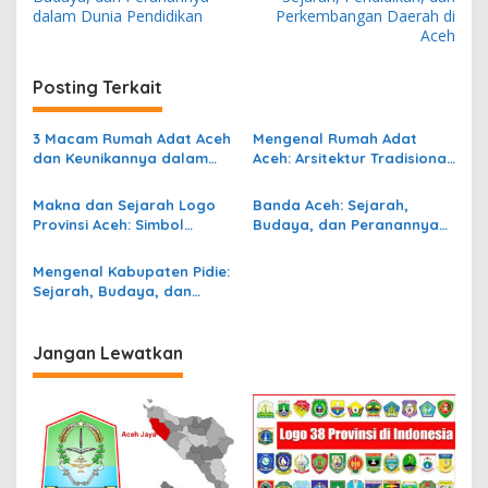
v
dalam Dunia Pendidikan
Perkembangan Daerah di
Aceh
i
g
Posting Terkait
a
s
3 Macam Rumah Adat Aceh
Mengenal Rumah Adat
dan Keunikannya dalam
Aceh: Arsitektur Tradisional
i
Perspektif Sejarah dan
Penuh Filosofi
p
Budaya
Makna dan Sejarah Logo
Banda Aceh: Sejarah,
Provinsi Aceh: Simbol
Budaya, dan Peranannya
o
Identitas Tanah Rencong
dalam Dunia Pendidikan
s
Mengenal Kabupaten Pidie:
Sejarah, Budaya, dan
Peran Strategis di Aceh
Jangan Lewatkan