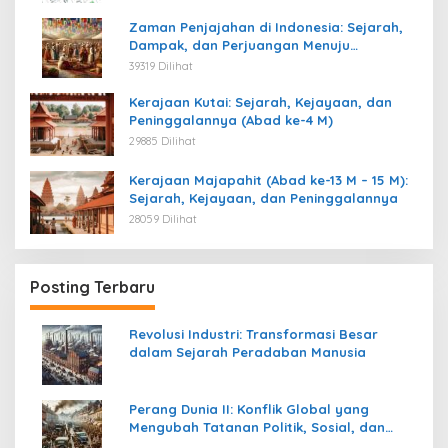
Zaman Penjajahan di Indonesia: Sejarah,
Dampak, dan Perjuangan Menuju
Kemerdekaan
39319 Dilihat
Kerajaan Kutai: Sejarah, Kejayaan, dan
Peninggalannya (Abad ke-4 M)
29885 Dilihat
Kerajaan Majapahit (Abad ke-13 M – 15 M):
Sejarah, Kejayaan, dan Peninggalannya
28059 Dilihat
Posting Terbaru
Revolusi Industri: Transformasi Besar
dalam Sejarah Peradaban Manusia
Perang Dunia II: Konflik Global yang
Mengubah Tatanan Politik, Sosial, dan
Peradaban Dunia