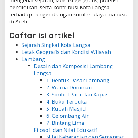
mengenai sejarah, kondisi geografis, potensi
r
pendidikan, serta kontribusi Kota Langsa
A
terhadap pengembangan sumber daya manusia
c
di Aceh.
e
h
Daftar isi artikel
Sejarah Singkat Kota Langsa
Letak Geografis dan Kondisi Wilayah
Lambang
Desain dan Komposisi Lambang
Langsa
1. Bentuk Dasar Lambang
2. Warna Dominan
3. Simbol Padi dan Kapas
4. Buku Terbuka
5. Kubah Masjid
6. Gelombang Air
7. Bintang Lima
Filosofi dan Nilai Edukatif
Nilai Keberanian dan Semangat