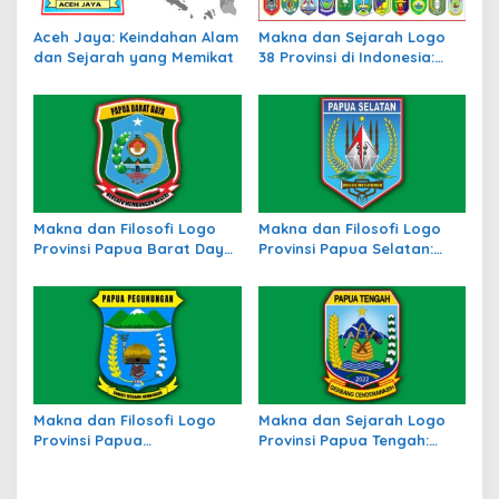
Aceh Jaya: Keindahan Alam
Makna dan Sejarah Logo
dan Sejarah yang Memikat
38 Provinsi di Indonesia:
Simbol Identitas Daerah
Makna dan Filosofi Logo
Makna dan Filosofi Logo
Provinsi Papua Barat Daya:
Provinsi Papua Selatan:
Simbol Identitas Daerah
Identitas Baru di Tanah
Baru di Timur Indonesia
Papua
Makna dan Filosofi Logo
Makna dan Sejarah Logo
Provinsi Papua
Provinsi Papua Tengah:
Pegunungan, Simbol
Simbol Identitas Budaya
Identitas Budaya
dan Wilayah