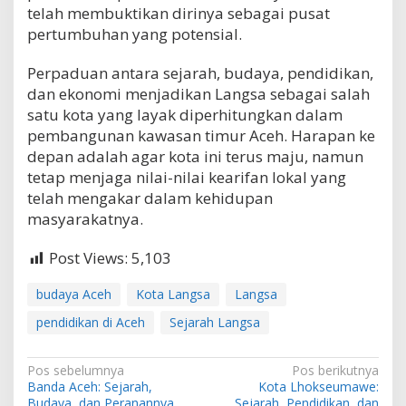
telah membuktikan dirinya sebagai pusat
pertumbuhan yang potensial.
Perpaduan antara sejarah, budaya, pendidikan,
dan ekonomi menjadikan Langsa sebagai salah
satu kota yang layak diperhitungkan dalam
pembangunan kawasan timur Aceh. Harapan ke
depan adalah agar kota ini terus maju, namun
tetap menjaga nilai-nilai kearifan lokal yang
telah mengakar dalam kehidupan
masyarakatnya.
Post Views:
5,103
budaya Aceh
Kota Langsa
Langsa
pendidikan di Aceh
Sejarah Langsa
N
Pos sebelumnya
Pos berikutnya
Banda Aceh: Sejarah,
Kota Lhokseumawe:
a
Budaya, dan Peranannya
Sejarah, Pendidikan, dan