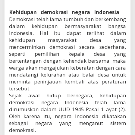
g
a
Kehidupan demokrasi negara Indonesia
–
r
Demokrasi telah lama tumbuh dan berkembang
a
dalam kehidupan bermasyarakat bangsa
I
n
Indonesia. Hal itu dapat terlihat dalam
d
kehidupan masyarakat desa yang
o
mencerminkan demokrasi secara sederhana,
n
e
seperti pemilihan kepala desa yang
s
bertentangan dengan kehendak bersama, maka
i
warga akan mengajukan keberatan dengan cara
a
mendatangi kelurahan atau balai desa untuk
meminta peninjauan kembali atas peraturan
tersebut.
Sejak awal hidup bernegara, kehidupan
demokrasi negara Indonesia telah lama
dirumuskan dalam UUD 1945 Pasal 1 ayat (2).
Oleh karena itu, negara Indonesia dikatakan
sebagai negara yang menganut sistem
demokrasi.