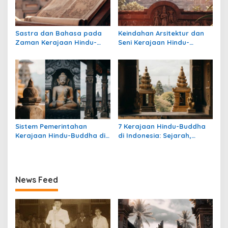
Sastra dan Bahasa pada
Keindahan Arsitektur dan
Zaman Kerajaan Hindu-
Seni Kerajaan Hindu-
Buddha di Indonesia
Buddha di Indonesia:
Warisan Megah yang Abadi
Sistem Pemerintahan
7 Kerajaan Hindu-Buddha
Kerajaan Hindu-Buddha di
di Indonesia: Sejarah,
Indonesia: Struktur,
Warisan, dan Pengaruhnya
Pengaruh, dan Warisannya
News Feed