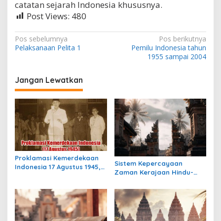
catatan sejarah Indonesia khususnya.
Post Views:
480
N
Pos sebelumnya
Pos berikutnya
Pelaksanaan Pelita 1
Pemilu Indonesia tahun
a
1955 sampai 2004
v
i
Jangan Lewatkan
g
a
s
i
p
Proklamasi Kemerdekaan
o
Sistem Kepercayaan
Indonesia 17 Agustus 1945,
Zaman Kerajaan Hindu-
s
Awal Mula Indonesia
Buddha di Indonesia:
Merdeka
Warisan Spiritual yang
Masih Bertahan