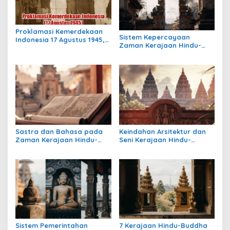
Proklamasi Kemerdekaan
Sistem Kepercayaan
Indonesia 17 Agustus 1945,
Zaman Kerajaan Hindu-
Awal Mula Indonesia
Buddha di Indonesia:
Merdeka
Warisan Spiritual yang
Masih Bertahan
Sastra dan Bahasa pada
Keindahan Arsitektur dan
Zaman Kerajaan Hindu-
Seni Kerajaan Hindu-
Buddha di Indonesia
Buddha di Indonesia:
Warisan Megah yang Abadi
Sistem Pemerintahan
7 Kerajaan Hindu-Buddha