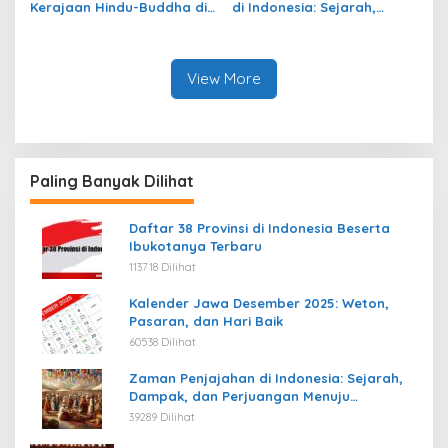
Kerajaan Hindu-Buddha di
di Indonesia: Sejarah,
Indonesia: Struktur,
Warisan, dan Pengaruhnya
Pengaruh, dan Warisannya
View More
Paling Banyak Dilihat
Daftar 38 Provinsi di Indonesia Beserta
Ibukotanya Terbaru
113718 Dilihat
Kalender Jawa Desember 2025: Weton,
Pasaran, dan Hari Baik
60538 Dilihat
Zaman Penjajahan di Indonesia: Sejarah,
Dampak, dan Perjuangan Menuju
Kemerdekaan
39289 Dilihat