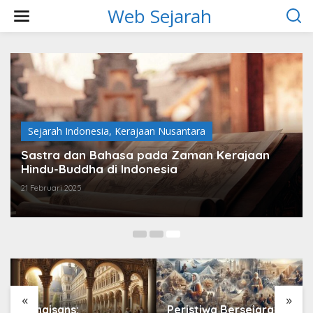
L
Web Sejarah
e
w
a
t
i
k
e
k
o
Sejarah Indonesia
,
Kerajaan Nusantara
n
t
Sastra dan Bahasa pada Zaman Kerajaan
e
Hindu-Buddha di Indonesia
n
21 Februari 2025
«
»
Renaisans:
Peristiwa Bersejarah