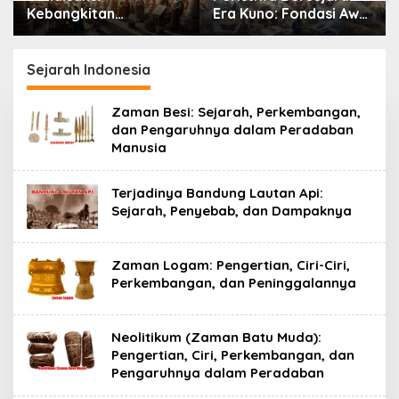
Kebangkitan
Era Kuno: Fondasi Awal
Pemikiran, Seni, dan
Peradaban Manusia
Ilmu Pengetahuan
yang Mengubah
Sejarah Indonesia
Peradaban Dunia
Zaman Besi: Sejarah, Perkembangan,
dan Pengaruhnya dalam Peradaban
Manusia
Terjadinya Bandung Lautan Api:
Sejarah, Penyebab, dan Dampaknya
Zaman Logam: Pengertian, Ciri-Ciri,
Perkembangan, dan Peninggalannya
Neolitikum (Zaman Batu Muda):
Pengertian, Ciri, Perkembangan, dan
Pengaruhnya dalam Peradaban