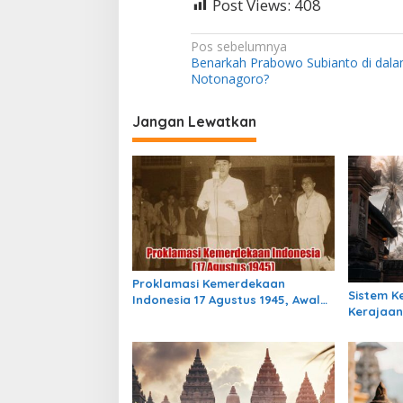
Post Views:
408
N
Pos sebelumnya
Benarkah Prabowo Subianto di dal
a
Notonagoro?
v
i
Jangan Lewatkan
g
a
s
i
p
o
Proklamasi Kemerdekaan
Sistem 
s
Indonesia 17 Agustus 1945, Awal
Kerajaan
Mula Indonesia Merdeka
Indonesia
Masih Be