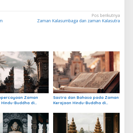
Pos berikutnya
am
Zaman Kalasumbaga dan zaman Kalasutra
Kepercayaan Zaman
Sastra dan Bahasa pada Zaman
 Hindu-Buddha di
Kerajaan Hindu-Buddha di
: Warisan Spiritual yang
Indonesia
rtahan