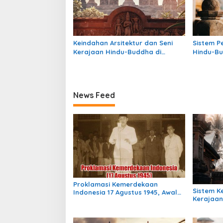
Keindahan Arsitektur dan Seni
Sistem P
Kerajaan Hindu-Buddha di
Hindu-Bu
Indonesia: Warisan Megah yang
Struktur
Abadi
Warisan
News Feed
Proklamasi Kemerdekaan
Sistem 
Indonesia 17 Agustus 1945, Awal
Kerajaan
Mula Indonesia Merdeka
Indonesia
Masih Be