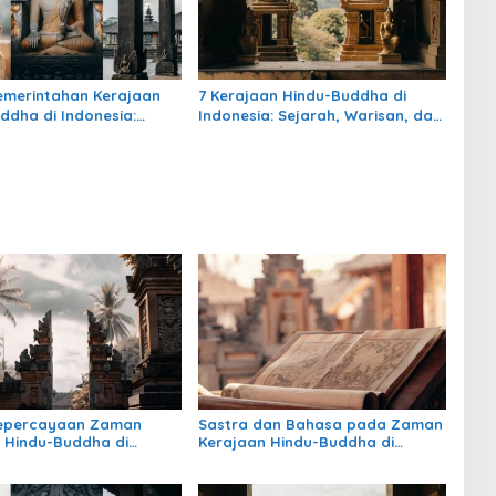
emerintahan Kerajaan
7 Kerajaan Hindu-Buddha di
ddha di Indonesia:
Indonesia: Sejarah, Warisan, dan
, Pengaruh, dan
Pengaruhnya
nya
Kepercayaan Zaman
Sastra dan Bahasa pada Zaman
 Hindu-Buddha di
Kerajaan Hindu-Buddha di
: Warisan Spiritual yang
Indonesia
rtahan