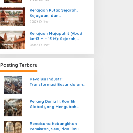
Kemerdekaan
Kerajaan Kutai: Sejarah,
Kejayaan, dan
Peninggalannya (Abad ke-4
29876 Dilihat
M)
Kerajaan Majapahit (Abad
ke-13 M – 15 M): Sejarah,
Kejayaan, dan
28046 Dilihat
Peninggalannya
Posting Terbaru
Revolusi Industri:
Transformasi Besar dalam
Sejarah Peradaban Manusia
Perang Dunia II: Konflik
Global yang Mengubah
Tatanan Politik, Sosial, dan
Peradaban Dunia
Renaisans: Kebangkitan
Pemikiran, Seni, dan Ilmu