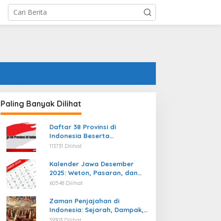
Paling Banyak Dilihat
Daftar 38 Provinsi di
Indonesia Beserta
Ibukotanya Terbaru
113731 Dilihat
Kalender Jawa Desember
2025: Weton, Pasaran, dan
Hari Baik
60548 Dilihat
Zaman Penjajahan di
Indonesia: Sejarah, Dampak,
dan Perjuangan Menuju
39303 Dilihat