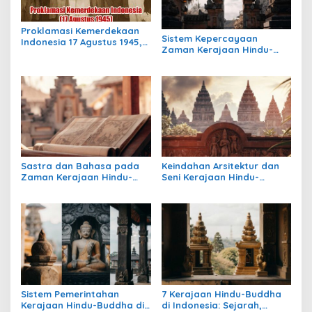
Proklamasi Kemerdekaan
Sistem Kepercayaan
Indonesia 17 Agustus 1945,
Zaman Kerajaan Hindu-
Awal Mula Indonesia
Buddha di Indonesia:
Merdeka
Warisan Spiritual yang
Masih Bertahan
Sastra dan Bahasa pada
Keindahan Arsitektur dan
Zaman Kerajaan Hindu-
Seni Kerajaan Hindu-
Buddha di Indonesia
Buddha di Indonesia:
Warisan Megah yang Abadi
Sistem Pemerintahan
7 Kerajaan Hindu-Buddha
Kerajaan Hindu-Buddha di
di Indonesia: Sejarah,