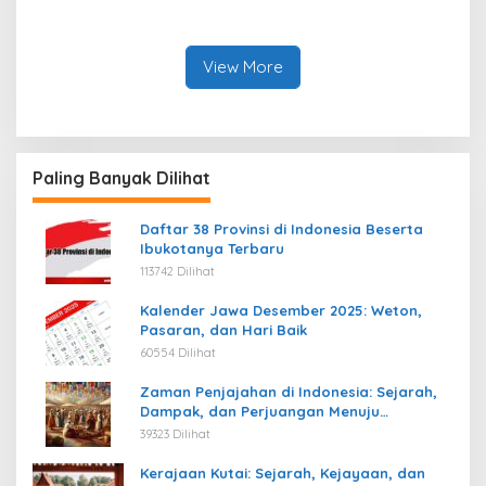
Indonesia: Struktur,
Warisan, dan Pengaruhnya
Pengaruh, dan Warisannya
View More
Paling Banyak Dilihat
Daftar 38 Provinsi di Indonesia Beserta
Ibukotanya Terbaru
113742 Dilihat
Kalender Jawa Desember 2025: Weton,
Pasaran, dan Hari Baik
60554 Dilihat
Zaman Penjajahan di Indonesia: Sejarah,
Dampak, dan Perjuangan Menuju
Kemerdekaan
39323 Dilihat
Kerajaan Kutai: Sejarah, Kejayaan, dan