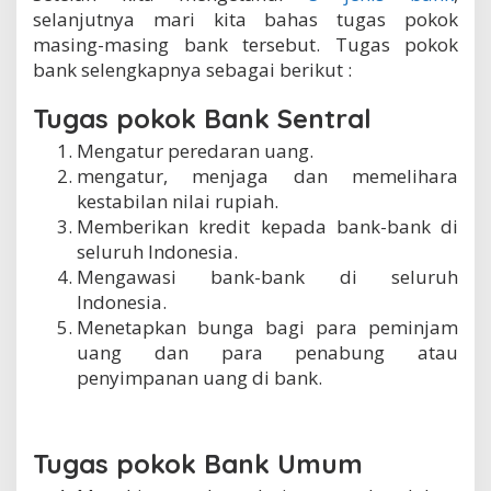
i
selanjutnya mari kita bahas tugas pokok
I
masing-masing bank tersebut. Tugas pokok
n
bank selengkapnya sebagai berikut :
d
o
Tugas pokok Bank Sentral
n
e
Mengatur peredaran uang.
s
i
mengatur, menjaga dan memelihara
a
kestabilan nilai rupiah.
Memberikan kredit kepada bank-bank di
seluruh Indonesia.
Mengawasi bank-bank di seluruh
Indonesia.
Menetapkan bunga bagi para peminjam
uang dan para penabung atau
penyimpanan uang di bank.
Tugas pokok Bank Umum