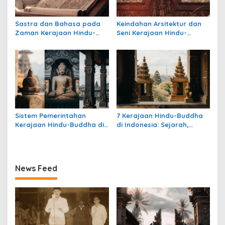
Sastra dan Bahasa pada
Keindahan Arsitektur dan
Zaman Kerajaan Hindu-
Seni Kerajaan Hindu-
Buddha di Indonesia
Buddha di Indonesia:
Warisan Megah yang Abadi
Sistem Pemerintahan
7 Kerajaan Hindu-Buddha
Kerajaan Hindu-Buddha di
di Indonesia: Sejarah,
Indonesia: Struktur,
Warisan, dan Pengaruhnya
Pengaruh, dan Warisannya
News Feed