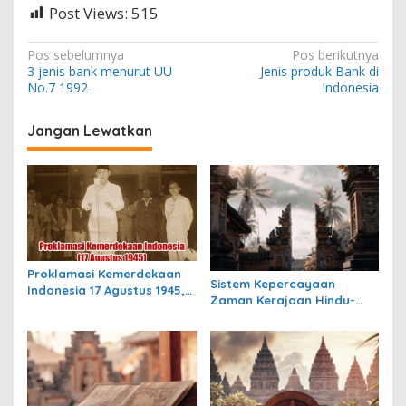
Post Views:
515
N
Pos sebelumnya
Pos berikutnya
3 jenis bank menurut UU
Jenis produk Bank di
a
No.7 1992
Indonesia
v
i
Jangan Lewatkan
g
a
s
i
p
Proklamasi Kemerdekaan
o
Sistem Kepercayaan
Indonesia 17 Agustus 1945,
Zaman Kerajaan Hindu-
s
Awal Mula Indonesia
Buddha di Indonesia:
Merdeka
Warisan Spiritual yang
Masih Bertahan