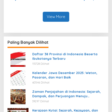
Indonesia: Struktur,
Warisan, dan Pengaruhnya
Pengaruh, dan Warisannya
View More
Paling Banyak Dilihat
Daftar 38 Provinsi di Indonesia Beserta
Ibukotanya Terbaru
113728 Dilihat
Kalender Jawa Desember 2025: Weton,
Pasaran, dan Hari Baik
60546 Dilihat
Zaman Penjajahan di Indonesia: Sejarah,
Dampak, dan Perjuangan Menuju
Kemerdekaan
39297 Dilihat
Kerajaan Kutai: Sejarah, Kejayaan, dan