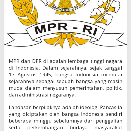
d
o
n
e
s
i
a
MPR dan DPR di adalah lembaga tinggi negara
di Indonesia. Dalam sejarahnya, sejak tanggal
17 Agustus 1945, bangsa Indonesia memulai
sejarahnya sebagai sebuah bangsa yang masih
muda dalam menyusun pemerintahan, politik,
dan administrasi negaranya.
Landasan berpijaknya adalah ideologi Pancasila
yang diciptakan oleh bangsa Indonesia sendiri
beberapa minggu sebelumnya dari penggalian
serta perkembangan budaya masyarakat