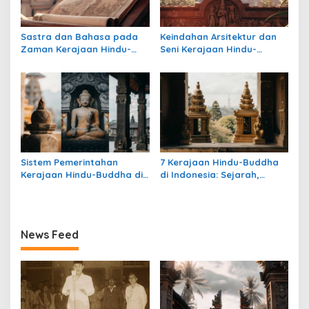
Sastra dan Bahasa pada
Keindahan Arsitektur dan
Zaman Kerajaan Hindu-
Seni Kerajaan Hindu-
Buddha di Indonesia
Buddha di Indonesia:
Warisan Megah yang Abadi
Sistem Pemerintahan
7 Kerajaan Hindu-Buddha
Kerajaan Hindu-Buddha di
di Indonesia: Sejarah,
Indonesia: Struktur,
Warisan, dan Pengaruhnya
Pengaruh, dan Warisannya
News Feed