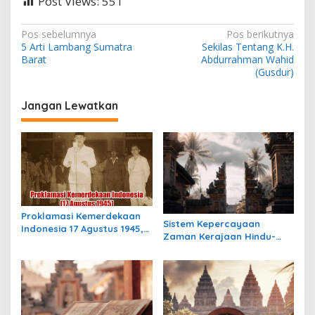
Post Views:
551
N
Pos sebelumnya
Pos berikutnya
5 Arti Lambang Sumatra
Sekilas Tentang K.H.
a
Barat
Abdurrahman Wahid
v
(Gusdur)
i
Jangan Lewatkan
g
a
s
i
p
o
Proklamasi Kemerdekaan
Sistem Kepercayaan
s
Indonesia 17 Agustus 1945,
Zaman Kerajaan Hindu-
Awal Mula Indonesia
Buddha di Indonesia:
Merdeka
Warisan Spiritual yang
Masih Bertahan