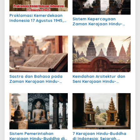
Proklamasi Kemerdekaan
Sistem Kepercayaan
Indonesia 17 Agustus 1945,
Zaman Kerajaan Hindu-
Awal Mula Indonesia
Buddha di Indonesia:
Merdeka
Warisan Spiritual yang
Masih Bertahan
Sastra dan Bahasa pada
Keindahan Arsitektur dan
Zaman Kerajaan Hindu-
Seni Kerajaan Hindu-
Buddha di Indonesia
Buddha di Indonesia:
Warisan Megah yang Abadi
Sistem Pemerintahan
7 Kerajaan Hindu-Buddha
Kerajaan Hindu-Buddha di
di Indonesia: Sejarah,