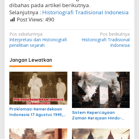
dibahas pada artikel berikutnya.
Selanjutnya :
Historiografi Tradisional Indonesia
Post Views:
490
N
Pos sebelumnya
Pos berikutnya
Interpretasi dan Historiografi
Historiografi Tradisional
a
penelitian sejarah
Indonesia
v
i
Jangan Lewatkan
g
a
s
i
p
Proklamasi Kemerdekaan
o
Sistem Kepercayaan
Indonesia 17 Agustus 1945,
Zaman Kerajaan Hindu-
s
Awal Mula Indonesia
Buddha di Indonesia:
Merdeka
Warisan Spiritual yang
Masih Bertahan