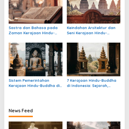
Sastra dan Bahasa pada
Keindahan Arsitektur dan
Zaman Kerajaan Hindu-
Seni Kerajaan Hindu-
Buddha di Indonesia
Buddha di Indonesia:
Warisan Megah yang Abadi
Sistem Pemerintahan
7 Kerajaan Hindu-Buddha
Kerajaan Hindu-Buddha di
di Indonesia: Sejarah,
Indonesia: Struktur,
Warisan, dan Pengaruhnya
Pengaruh, dan Warisannya
News Feed