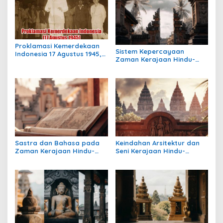
Proklamasi Kemerdekaan
Sistem Kepercayaan
Indonesia 17 Agustus 1945,
Zaman Kerajaan Hindu-
Awal Mula Indonesia
Buddha di Indonesia:
Merdeka
Warisan Spiritual yang
Masih Bertahan
Sastra dan Bahasa pada
Keindahan Arsitektur dan
Zaman Kerajaan Hindu-
Seni Kerajaan Hindu-
Buddha di Indonesia
Buddha di Indonesia:
Warisan Megah yang Abadi