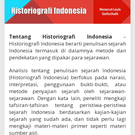
I
n
d
o
n
e
Tentang Historiografi Indonesia
–
s
i
Historiografi Indonesia berarti penulisan sejarah
a
Indonesia termasuk di dalamnya metode dan
pendekatan yang dipakai para sejarawan.
Analisis tentang penulisan sejarah Indonesia
(Historiografi Indonesia) berfokus pada narasi,
interpretasi, penggunaan bukti-bukti, atau
metode penyajian sejarah oleh sejarawan-
sejarawan. Dengan kata lain, peneliti mengkaji
tafsiran-tafsiran tentang peristiwa-peristiwa
sejarah Indonesia berdasarkan kajian-kajian
sejarah yang sudah ada, dan tidak perlu lagi
mengkaji materi-materi primer seperti materi
sumber asli.