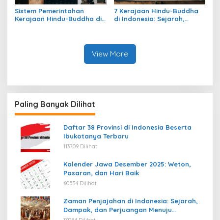
Sistem Pemerintahan
7 Kerajaan Hindu-Buddha
Kerajaan Hindu-Buddha di
di Indonesia: Sejarah,
Indonesia: Struktur,
Warisan, dan Pengaruhnya
Pengaruh, dan Warisannya
View More
Paling Banyak Dilihat
Daftar 38 Provinsi di Indonesia Beserta
Ibukotanya Terbaru
113709 Dilihat
Kalender Jawa Desember 2025: Weton,
Pasaran, dan Hari Baik
60534 Dilihat
Zaman Penjajahan di Indonesia: Sejarah,
Dampak, dan Perjuangan Menuju
Kemerdekaan