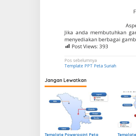
F
Aspe
Jika anda membutuhkan gam
menyediakan berbagai gambar
Post Views:
393
N
Pos sebelumnya
Template PPT Peta Suriah
a
v
Jangan Lewatkan
i
g
a
s
i
p
Template Powerpoint Peta
Template