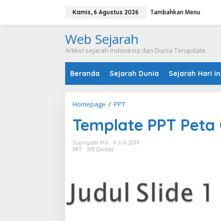
L
Tambahkan Menu
e
Kamis, 6 Agustus 2026
w
a
Web Sejarah
t
i
Artikel sejarah Indonesia dan Dunia Terupdate
k
e
Beranda
Sejarah Dunia
Sejarah Hari in
k
o
n
t
Homepage
/
PPT
T
e
e
n
Template PPT Peta
m
p
l
Supriyadi Pro
9 Juli 2019
a
PPT
393 Dilihat
t
e
P
P
T
P
e
t