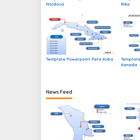
o
Moldova
Rika
s
Template Powerpoint Peta Kuba
Template
Kanada
News Feed