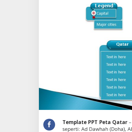
a
Q
a
t
a
r
Template PPT Peta Qatar
–
seperti: Ad Dawhah (Doha), A