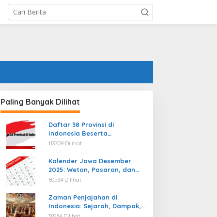
Paling Banyak Dilihat
Daftar 38 Provinsi di
Indonesia Beserta
Ibukotanya Terbaru
113709 Dilihat
Kalender Jawa Desember
2025: Weton, Pasaran, dan
Hari Baik
60534 Dilihat
Zaman Penjajahan di
Indonesia: Sejarah, Dampak,
dan Perjuangan Menuju
39284 Dilihat