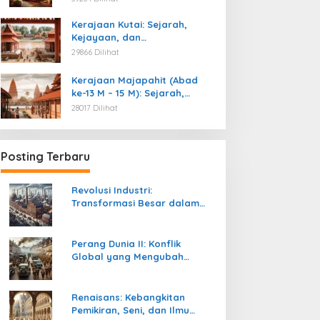
Kemerdekaan
Kerajaan Kutai: Sejarah,
Kejayaan, dan
Peninggalannya (Abad ke-4
29866 Dilihat
M)
Kerajaan Majapahit (Abad
ke-13 M – 15 M): Sejarah,
Kejayaan, dan
28017 Dilihat
Peninggalannya
Posting Terbaru
Revolusi Industri:
Transformasi Besar dalam
Sejarah Peradaban Manusia
Perang Dunia II: Konflik
Global yang Mengubah
Tatanan Politik, Sosial, dan
Peradaban Dunia
Renaisans: Kebangkitan
Pemikiran, Seni, dan Ilmu