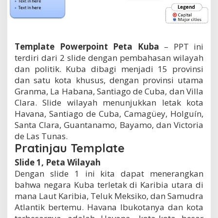
t
a
K
u
b
Template Powerpoint Peta Kuba
– PPT ini
a
terdiri dari 2 slide dengan pembahasan wilayah
dan politik. Kuba dibagi menjadi 15 provinsi
dan satu kota khusus, dengan provinsi utama
Granma, La Habana, Santiago de Cuba, dan Villa
Clara. Slide wilayah menunjukkan letak kota
Havana, Santiago de Cuba, Camagüey, Holguín,
Santa Clara, Guantanamo, Bayamo, dan Victoria
de Las Tunas.
Pratinjau Template
Slide 1, Peta Wilayah
Dengan slide 1 ini kita dapat menerangkan
bahwa negara Kuba terletak di Karibia utara di
mana Laut Karibia, Teluk Meksiko, dan Samudra
Atlantik bertemu. Havana Ibukotanya dan kota