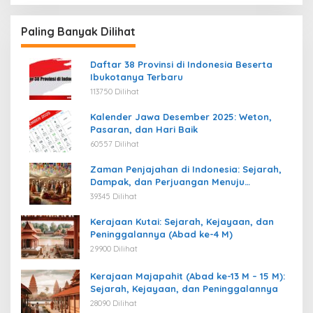
Paling Banyak Dilihat
Daftar 38 Provinsi di Indonesia Beserta
Ibukotanya Terbaru
113750 Dilihat
Kalender Jawa Desember 2025: Weton,
Pasaran, dan Hari Baik
60557 Dilihat
Zaman Penjajahan di Indonesia: Sejarah,
Dampak, dan Perjuangan Menuju
Kemerdekaan
39345 Dilihat
Kerajaan Kutai: Sejarah, Kejayaan, dan
Peninggalannya (Abad ke-4 M)
29900 Dilihat
Kerajaan Majapahit (Abad ke-13 M – 15 M):
Sejarah, Kejayaan, dan Peninggalannya
28090 Dilihat