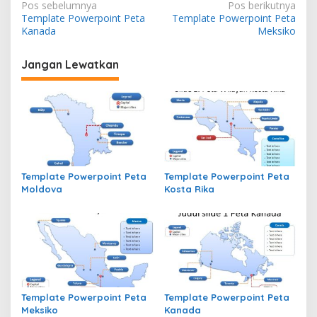
N
Pos sebelumnya
Pos berikutnya
Template Powerpoint Peta
Template Powerpoint Peta
a
Kanada
Meksiko
v
i
Jangan Lewatkan
g
a
s
i
p
Template Powerpoint Peta
Template Powerpoint Peta
o
Moldova
Kosta Rika
s
Template Powerpoint Peta
Template Powerpoint Peta
Meksiko
Kanada