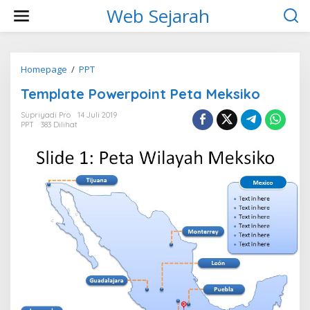
L
Web Sejarah
e
w
a
t
i
Homepage
/
PPT
T
k
e
Template Powerpoint Peta Meksiko
e
m
k
p
Supriyadi Pro
14 Juli 2019
o
l
PPT
383 Dilihat
n
a
t
t
e
e
n
P
o
w
e
r
p
o
i
n
t
P
e