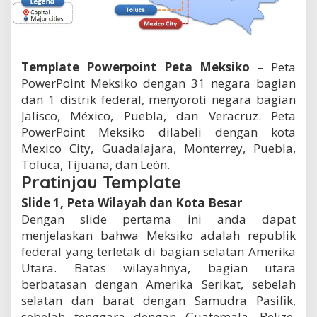
t
a
M
e
k
Template Powerpoint Peta Meksiko
– Peta
s
PowerPoint Meksiko dengan 31 negara bagian
i
dan 1 distrik federal, menyoroti negara bagian
k
o
Jalisco, México, Puebla, dan Veracruz. Peta
PowerPoint Meksiko dilabeli dengan kota
Mexico City, Guadalajara, Monterrey, Puebla,
Toluca, Tijuana, dan León.
Pratinjau Template
Slide 1, Peta Wilayah dan Kota Besar
Dengan slide pertama ini anda dapat
menjelaskan bahwa Meksiko adalah republik
federal yang terletak di bagian selatan Amerika
Utara. Batas wilayahnya, bagian utara
berbatasan dengan Amerika Serikat, sebelah
selatan dan barat dengan Samudra Pasifik,
sebelah tenggara dengan Guatemala, Belize,