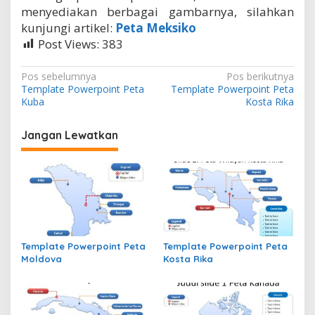
menyediakan berbagai gambarnya, silahkan
kunjungi artikel:
Peta Meksiko
Post Views:
383
N
Pos sebelumnya
Pos berikutnya
Template Powerpoint Peta
Template Powerpoint Peta
a
Kuba
Kosta Rika
v
i
Jangan Lewatkan
g
a
s
i
p
Template Powerpoint Peta
Template Powerpoint Peta
o
Moldova
Kosta Rika
s