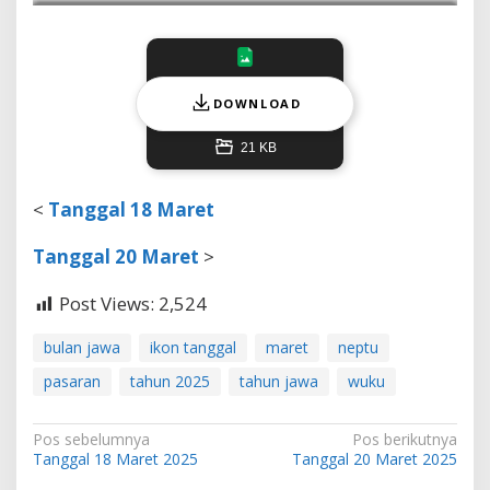
DOWNLOAD
21 KB
<
Tanggal 18 Maret
Tanggal 20 Maret
>
Post Views:
2,524
bulan jawa
ikon tanggal
maret
neptu
pasaran
tahun 2025
tahun jawa
wuku
N
Pos sebelumnya
Pos berikutnya
Tanggal 18 Maret 2025
Tanggal 20 Maret 2025
a