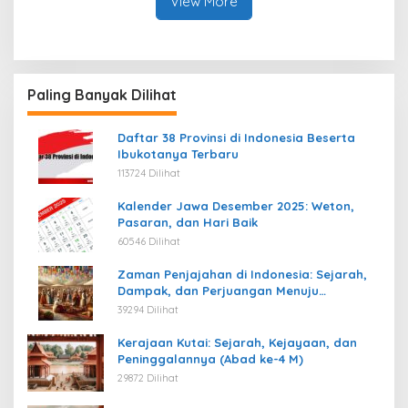
View More
Paling Banyak Dilihat
Daftar 38 Provinsi di Indonesia Beserta
Ibukotanya Terbaru
113724 Dilihat
Kalender Jawa Desember 2025: Weton,
Pasaran, dan Hari Baik
60546 Dilihat
Zaman Penjajahan di Indonesia: Sejarah,
Dampak, dan Perjuangan Menuju
Kemerdekaan
39294 Dilihat
Kerajaan Kutai: Sejarah, Kejayaan, dan
Peninggalannya (Abad ke-4 M)
29872 Dilihat