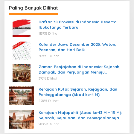
Paling Banyak Dilihat
Daftar 38 Provinsi di Indonesia Beserta
Ibukotanya Terbaru
113738 Dilihat
Kalender Jawa Desember 2025: Weton,
Pasaran, dan Hari Baik
60551 Dilihat
Zaman Penjajahan di Indonesia: Sejarah,
Dampak, dan Perjuangan Menuju
Kemerdekaan
39318 Dilihat
Kerajaan Kutai: Sejarah, Kejayaan, dan
Peninggalannya (Abad ke-4 M)
29885 Dilihat
Kerajaan Majapahit (Abad ke-13 M – 15 M):
Sejarah, Kejayaan, dan Peninggalannya
28059 Dilihat