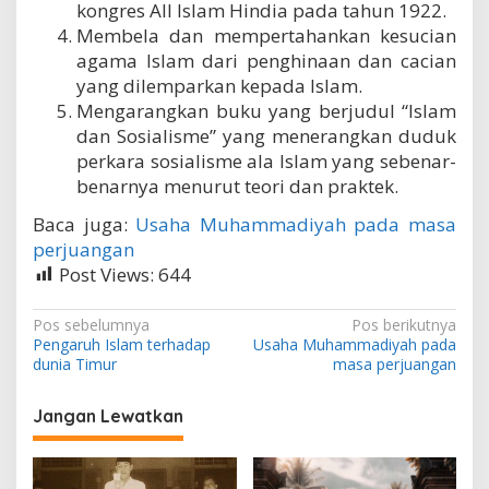
kongres All Islam Hindia pada tahun 1922.
Membela dan mempertahankan kesucian
agama Islam dari penghinaan dan cacian
yang dilemparkan kepada Islam.
Mengarangkan buku yang berjudul “Islam
dan Sosialisme” yang menerangkan duduk
perkara sosialisme ala Islam yang sebenar-
benarnya menurut teori dan praktek.
Baca juga:
Usaha Muhammadiyah pada masa
perjuangan
Post Views:
644
N
Pos sebelumnya
Pos berikutnya
Pengaruh Islam terhadap
Usaha Muhammadiyah pada
a
dunia Timur
masa perjuangan
v
i
Jangan Lewatkan
g
a