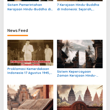
Sistem Pemerintahan
7 Kerajaan Hindu-Buddha
Kerajaan Hindu-Buddha di
di Indonesia: Sejarah,
Indonesia: Struktur,
Warisan, dan Pengaruhnya
Pengaruh, dan Warisannya
News Feed
Proklamasi Kemerdekaan
Sistem Kepercayaan
Indonesia 17 Agustus 1945,
Zaman Kerajaan Hindu-
Awal Mula Indonesia
Buddha di Indonesia:
Merdeka
Warisan Spiritual yang
Masih Bertahan