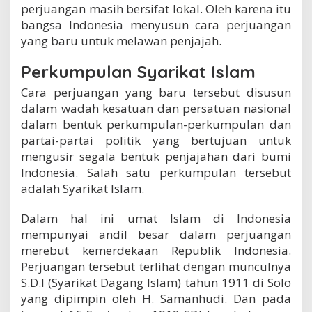
perjuangan masih bersifat lokal. Oleh karena itu
a
s
bangsa Indonesia menyusun cara perjuangan
a
yang baru untuk melawan penjajah.
p
e
Perkumpulan Syarikat Islam
r
j
Cara perjuangan yang baru tersebut disusun
u
dalam wadah kesatuan dan persatuan nasional
a
n
dalam bentuk perkumpulan-perkumpulan dan
g
partai-partai politik yang bertujuan untuk
a
mengusir segala bentuk penjajahan dari bumi
n
Indonesia. Salah satu perkumpulan tersebut
adalah Syarikat Islam.
Dalam hal ini umat Islam di Indonesia
mempunyai andil besar dalam perjuangan
merebut kemerdekaan Republik Indonesia.
Perjuangan tersebut terlihat dengan munculnya
S.D.I (Syarikat Dagang Islam) tahun 1911 di Solo
yang dipimpin oleh H. Samanhudi. Dan pada