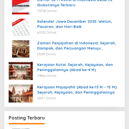
Ibukotanya Terbaru
113708 Dilihat
Kalender Jawa Desember 2025: Weton,
Pasaran, dan Hari Baik
60533 Dilihat
Zaman Penjajahan di Indonesia: Sejarah,
Dampak, dan Perjuangan Menuju
Kemerdekaan
39283 Dilihat
Kerajaan Kutai: Sejarah, Kejayaan, dan
Peninggalannya (Abad ke-4 M)
29866 Dilihat
Kerajaan Majapahit (Abad ke-13 M – 15 M):
Sejarah, Kejayaan, dan Peninggalannya
28017 Dilihat
Posting Terbaru