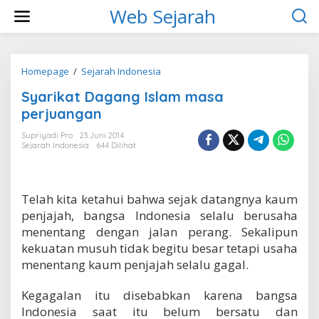
L
Web Sejarah
e
w
a
t
i
Homepage
/
Sejarah Indonesia
S
k
y
Syarikat Dagang Islam masa
e
a
k
r
perjuangan
o
i
n
k
Supriyadi Pro
23 Juni 2014
t
Sejarah Indonesia
644 Dilihat
a
e
t
n
D
a
Telah kita ketahui bahwa sejak datangnya kaum
g
a
penjajah, bangsa Indonesia selalu berusaha
n
menentang dengan jalan perang. Sekalipun
g
kekuatan musuh tidak begitu besar tetapi usaha
I
menentang kaum penjajah selalu gagal.
s
l
a
Kegagalan itu disebabkan karena bangsa
m
Indonesia saat itu belum bersatu dan
m