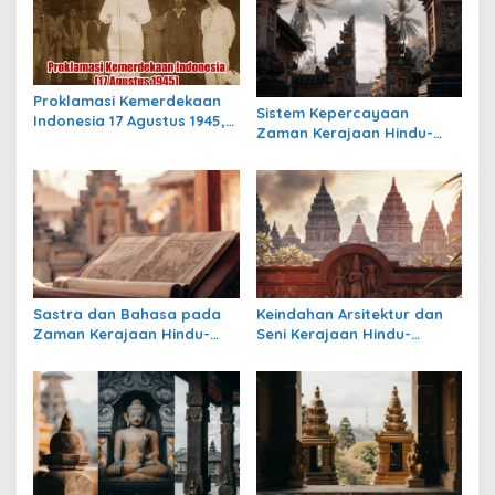
s
i
p
Proklamasi Kemerdekaan
o
Sistem Kepercayaan
Indonesia 17 Agustus 1945,
Zaman Kerajaan Hindu-
s
Awal Mula Indonesia
Buddha di Indonesia:
Merdeka
Warisan Spiritual yang
Masih Bertahan
Sastra dan Bahasa pada
Keindahan Arsitektur dan
Zaman Kerajaan Hindu-
Seni Kerajaan Hindu-
Buddha di Indonesia
Buddha di Indonesia:
Warisan Megah yang Abadi