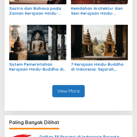
Sastra dan Bahasa pada
Keindahan Arsitektur dan
Zaman Kerajaan Hindu-
Seni Kerajaan Hindu-
Buddha di Indonesia
Buddha di Indonesia:
Warisan Megah yang Abadi
Sistem Pemerintahan
7 Kerajaan Hindu-Buddha
Kerajaan Hindu-Buddha di
di Indonesia: Sejarah,
Indonesia: Struktur,
Warisan, dan Pengaruhnya
Pengaruh, dan Warisannya
View More
Paling Banyak Dilihat
Daftar 38 Provinsi di Indonesia Beserta