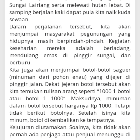
S
Sungai Lairiang serta melewati hutan lebat. Di
u
samping berjalan kaki dapat pula kita naik kuda
l
sewaan.
a
Dalam perjalanan tersebut, kita akan
w
e
menjumpai masyarakat pegunungan yang
s
hidupnya masih berpindah-pindah. Kegiatan
i
keseharian mereka adalah berladang,
T
mendulang emas di pinggir sungai, dan
e
n
berburu.
g
Kita juga akan menjumpai botol-botol saguer
a
(minuman dari pohon enau) yang dijejer di
h
pinggir jalan. Dekat jejeran botol tersebut akan
kita temukan tulisan arang seperti “1000 1 botol
atau botol 1 1000”. Maksudnya, minuman
dalam botol tersebut harganya Rp 1000. Tetapi
tidak berikut botolnya. Setelah isinya kita
minum, botol dikembalikan ke tempatnya.
Kejujuran diutamakan. Soalnya, kita tidak akan
pernah ada penjaga atau penjual menunggu di