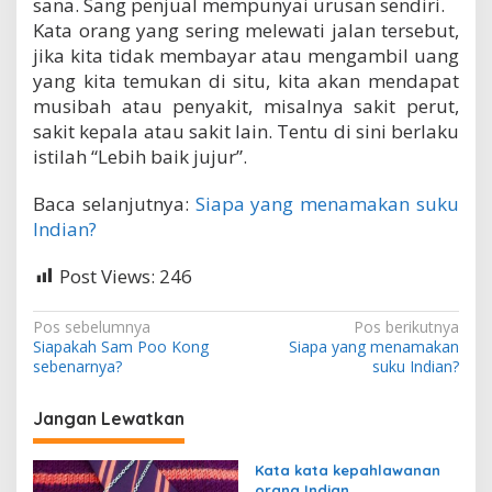
sana. Sang penjual mempunyai urusan sendiri.
Kata orang yang sering melewati jalan tersebut,
jika kita tidak membayar atau mengambil uang
yang kita temukan di situ, kita akan mendapat
musibah atau penyakit, misalnya sakit perut,
sakit kepala atau sakit lain. Tentu di sini berlaku
istilah “Lebih baik jujur”.
Baca selanjutnya:
Siapa yang menamakan suku
Indian?
Post Views:
246
N
Pos sebelumnya
Pos berikutnya
Siapakah Sam Poo Kong
Siapa yang menamakan
a
sebenarnya?
suku Indian?
v
i
Jangan Lewatkan
g
Kata kata kepahlawanan
a
orang Indian