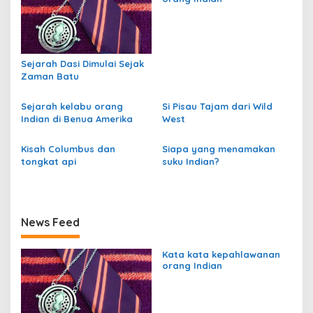
s
i
p
Sejarah Dasi Dimulai Sejak
o
Zaman Batu
s
Sejarah kelabu orang
Si Pisau Tajam dari Wild
Indian di Benua Amerika
West
Kisah Columbus dan
Siapa yang menamakan
tongkat api
suku Indian?
News Feed
Kata kata kepahlawanan
orang Indian