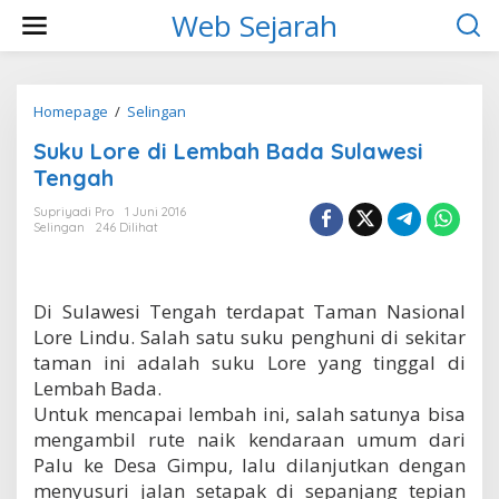
L
Web Sejarah
e
w
a
t
i
Homepage
/
Selingan
S
k
u
Suku Lore di Lembah Bada Sulawesi
e
k
k
u
Tengah
o
L
n
o
Supriyadi Pro
1 Juni 2016
t
Selingan
246 Dilihat
r
e
e
n
d
i
Di Sulawesi Tengah terdapat Taman Nasional
L
e
Lore Lindu. Salah satu suku penghuni di sekitar
m
taman ini adalah suku Lore yang tinggal di
b
Lembah Bada.
a
Untuk mencapai lembah ini, salah satunya bisa
h
B
mengambil rute naik kendaraan umum dari
a
Palu ke Desa Gimpu, lalu dilanjutkan dengan
d
menyusuri jalan setapak di sepanjang tepian
a