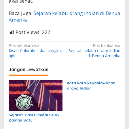
akal sehat.
Baca juga:
Sejarah kelabu orang Indian di Benua
Amerika
Post Views:
222
N
Pos sebelumnya
Pos berikutnya
Kisah Columbus dan tongkat
Sejarah kelabu orang Indian
a
api
di Benua Amerika
v
i
Jangan Lewatkan
g
Kata kata kepahlawanan
a
orang Indian
s
i
p
Sejarah Dasi Dimulai Sejak
o
Zaman Batu
s