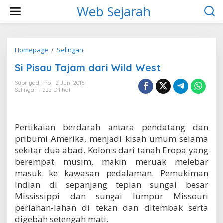
L
Web Sejarah
e
w
a
t
i
Homepage
/
Selingan
S
k
i
Si Pisau Tajam dari Wild West
e
P
k
i
Supriyadi Pro
2 Juni 2016
o
s
Selingan
222 Dilihat
n
a
t
u
e
T
n
a
Pertikaian berdarah antara pendatang dan
j
pribumi Amerika, menjadi kisah umum selama
a
m
sekitar dua abad. Kolonis dari tanah Eropa yang
d
berempat musim, makin meruak melebar
a
masuk ke kawasan pedalaman. Pemukiman
r
Indian di sepanjang tepian sungai besar
i
W
Mississippi dan sungai lumpur Missouri
i
perlahan-lahan di tekan dan ditembak serta
l
digebah setengah mati.
d