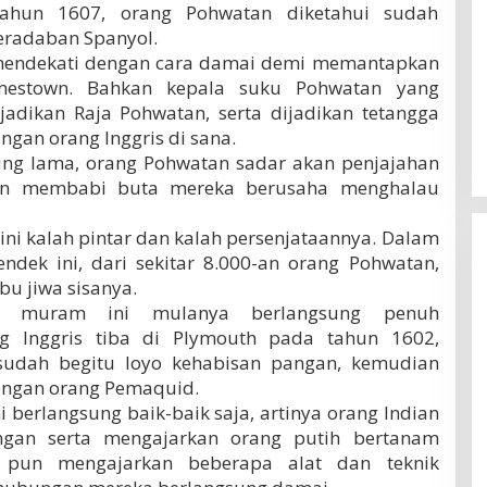
 tahun 1607, orang Pohwatan diketahui sudah
eradaban Spanyol.
 mendekati dengan cara damai demi memantapkan
estown. Bahkan kepala suku Pohwatan yang
dikan Raja Pohwatan, serta dijadikan tetangga
an orang Inggris di sana.
sung lama, orang Pohwatan sadar akan penjajahan
gan membabi buta mereka berusaha menghalau
ni kalah pintar dan kalah persenjataannya. Dalam
ndek ini, dari sekitar 8.000-an orang Pohwatan,
bu jiwa sisanya.
ah muram ini mulanya berlangsung penuh
g Inggris tiba di Plymouth pada tahun 1602,
sudah begitu loyo kehabisan pangan, kemudian
engan orang Pemaquid.
berlangsung baik-baik saja, artinya orang Indian
gan serta mengajarkan orang putih bertanam
u pun mengajarkan beberapa alat dan teknik