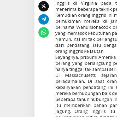
Inggris di Virginia pada
r
menerima beberapa teknik p
a
n
Kemudian orang Inggris ini
g
pemukiman mereka di Jam
I
bernama Wahunsonacook dija
n
d
yang memasok kebutuhan pang
i
Namun, hal ini tak berlang
a
dari pendatang, lalu den
n
orang Inggris ke lautan.
d
i
Sayangnya, pribumi Amerika i
B
perang yang berlangsung pe
e
hanya tinggal tak sampai seri
n
Di Massachusetts sejar
u
a
peradamaian. Di saat oran
A
kebanyakan pendatang ini 
m
mereka berhubungan baik d
e
r
Beberapa tahun hubungan ini 
i
itu memberikan bahan pan
k
jagung. Orang Inggris it
a