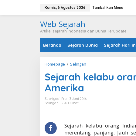
L
Tambahkan Menu
e
Kamis, 6 Agustus 2026
w
a
Web Sejarah
t
i
Artikel sejarah Indonesia dan Dunia Terupdate
k
e
Beranda
Sejarah Dunia
Sejarah Hari in
k
o
n
t
Homepage
/
Selingan
S
e
e
n
Sejarah kelabu ora
j
a
Amerika
r
a
h
Supriyadi Pro
3 Juni 2016
k
Selingan
290 Dilihat
e
l
a
b
Sejarah kelabu orang India
u
merentang panjang. Jauh s
o