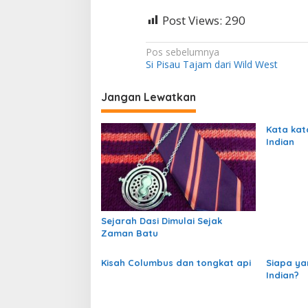
Post Views:
290
N
Pos sebelumnya
Si Pisau Tajam dari Wild West
a
v
Jangan Lewatkan
i
g
Kata kat
Indian
a
s
i
p
Sejarah Dasi Dimulai Sejak
o
Zaman Batu
s
Kisah Columbus dan tongkat api
Siapa y
Indian?