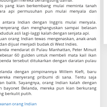
 hubungan mereka berlangsung damai.
is yang kian berkembang mulai meminta tanah
bara api permusuhan pun mulai menyala dan
g antara Indian dengan Inggris mulai menyala.
 menyerang dan menghanguskan sampai belasan
uduk asli lagi-laggi kalah dengan senjata api.
buan orang Indian tewas mengenaskan, anak-anak
dan dijual menjadi budak di West Indies.
landa mendarat di Pulau Manhattan, Peter Minuit
ebesar 60 gulden untuk membeli mata kail ikan
 benda tersebut ditukarkan dengan daratan pulau
elanda dengan pimpinannya Willem Kieft, baru
ereka menyerang pribumi di sana. Tentu saja
n balik. Sayangnya, orang Indian kalah dengan
n bayonet Belanda, mereka pun kian berkurang
 berkulit putih.
wanan orang Indian