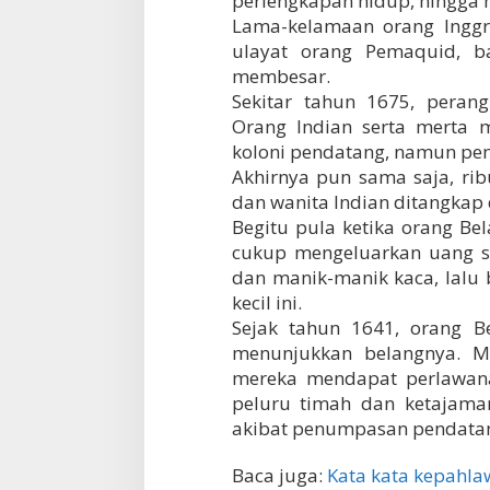
perlengkapan hidup, hingga
Lama-kelamaan orang Inggr
ulayat orang Pemaquid, 
membesar.
Sekitar tahun 1675, peran
Orang Indian serta merta
koloni pendatang, namun pend
Akhirnya pun sama saja, ri
dan wanita Indian ditangkap 
Begitu pula ketika orang Be
cukup mengeluarkan uang s
dan manik-manik kaca, lalu
kecil ini.
Sejak tahun 1641, orang B
menunjukkan belangnya. M
mereka mendapat perlawana
peluru timah dan ketajama
akibat penumpasan pendatang
Baca juga:
Kata kata kepahla