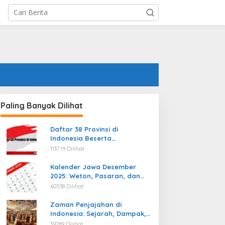
Paling Banyak Dilihat
Daftar 38 Provinsi di
Indonesia Beserta
Ibukotanya Terbaru
113719 Dilihat
Kalender Jawa Desember
2025: Weton, Pasaran, dan
Hari Baik
60538 Dilihat
Zaman Penjajahan di
Indonesia: Sejarah, Dampak,
dan Perjuangan Menuju
39289 Dilihat