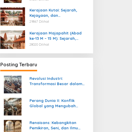
Kemerdekaan
Kerajaan Kutai: Sejarah,
Kejayaan, dan
Peninggalannya (Abad ke-4
29867 Dilihat
M)
Kerajaan Majapahit (Abad
ke-13 M – 15 M): Sejarah,
Kejayaan, dan
28020 Dilihat
Peninggalannya
Posting Terbaru
Revolusi Industri:
Transformasi Besar dalam
Sejarah Peradaban Manusia
Perang Dunia II: Konflik
Global yang Mengubah
Tatanan Politik, Sosial, dan
Peradaban Dunia
Renaisans: Kebangkitan
Pemikiran, Seni, dan Ilmu