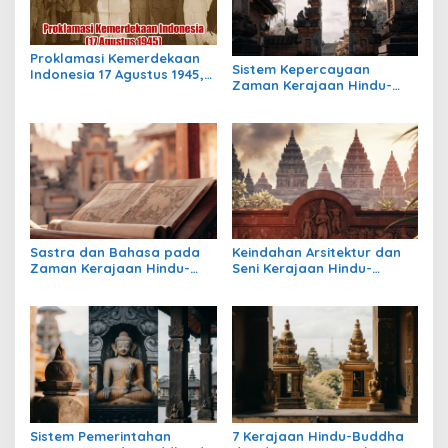
Proklamasi Kemerdekaan
Sistem Kepercayaan
Indonesia 17 Agustus 1945,
Zaman Kerajaan Hindu-
Awal Mula Indonesia
Buddha di Indonesia:
Merdeka
Warisan Spiritual yang
Masih Bertahan
Sastra dan Bahasa pada
Keindahan Arsitektur dan
Zaman Kerajaan Hindu-
Seni Kerajaan Hindu-
Buddha di Indonesia
Buddha di Indonesia:
Warisan Megah yang Abadi
Sistem Pemerintahan
7 Kerajaan Hindu-Buddha