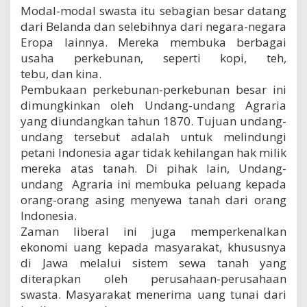
a
Modal-modal swasta itu sebagian besar datang
n
dari Belanda dan selebihnya dari negara-negara
e
Eropa lainnya. Mereka membuka berbagai
k
usaha perkebunan, seperti kopi, teh,
o
n
tebu, dan kina.
o
Pembukaan perkebunan-perkebunan besar ini
m
dimungkinkan oleh Undang-undang Agraria
i
yang diundangkan tahun 1870. Tujuan undang-
l
i
undang tersebut adalah untuk melindungi
b
petani Indonesia agar tidak kehilangan hak milik
e
mereka atas tanah. Di pihak lain, Undang-
r
a
undang Agraria ini membuka peluang kepada
l
orang-orang asing menyewa tanah dari orang
Indonesia.
Zaman liberal ini juga memperkenalkan
ekonomi uang kepada masyarakat, khususnya
di Jawa melalui sistem sewa tanah yang
diterapkan oleh perusahaan-perusahaan
swasta. Masyarakat menerima uang tunai dari