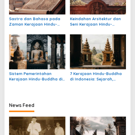
Sastra dan Bahasa pada
Keindahan Arsitektur dan
Zaman Kerajaan Hindu-
Seni Kerajaan Hindu-
Buddha di Indonesia
Buddha di Indonesia:
Warisan Megah yang Abadi
Sistem Pemerintahan
7 Kerajaan Hindu-Buddha
Kerajaan Hindu-Buddha di
di Indonesia: Sejarah,
Indonesia: Struktur,
Warisan, dan Pengaruhnya
Pengaruh, dan Warisannya
News Feed