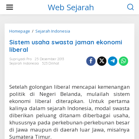
L
Web Sejarah
e
w
a
t
i
Homepage
/
Sejarah Indonesia
S
k
i
Sistem usaha swasta jaman ekonomi
e
s
k
t
liberal
o
e
n
m
Supriyadi Pro
25 Desember 2013
t
Sejarah Indonesia
523 Dilihat
u
e
s
n
a
h
Setelah golongan liberal mencapai kemenangan
a
s
politik di Negeri Belanda, mulailah sistem
w
ekonomi liberal diterapkan. Untuk pertama
a
kalinya dalam sejarah Indonesia, modal swasta
s
diberikan peluang ditanam diberbagai usaha,
t
a
khususnya pada perkebunan-perkebunan besar
j
di Jawa maupun di daerah luar Jawa, misalnya
a
Sumatera Timur.
m