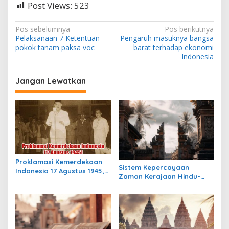
Post Views:
523
N
Pos sebelumnya
Pos berikutnya
Pelaksanaan 7 Ketentuan
Pengaruh masuknya bangsa
a
pokok tanam paksa voc
barat terhadap ekonomi
v
Indonesia
i
Jangan Lewatkan
g
a
s
i
p
o
Proklamasi Kemerdekaan
Sistem Kepercayaan
s
Indonesia 17 Agustus 1945,
Zaman Kerajaan Hindu-
Awal Mula Indonesia
Buddha di Indonesia:
Merdeka
Warisan Spiritual yang
Masih Bertahan