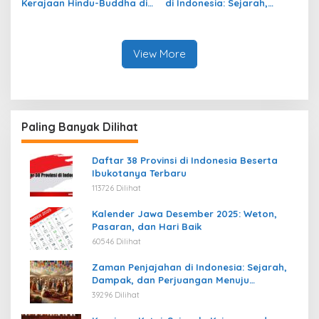
Kerajaan Hindu-Buddha di
di Indonesia: Sejarah,
Indonesia: Struktur,
Warisan, dan Pengaruhnya
Pengaruh, dan Warisannya
View More
Paling Banyak Dilihat
Daftar 38 Provinsi di Indonesia Beserta
Ibukotanya Terbaru
113726 Dilihat
Kalender Jawa Desember 2025: Weton,
Pasaran, dan Hari Baik
60546 Dilihat
Zaman Penjajahan di Indonesia: Sejarah,
Dampak, dan Perjuangan Menuju
Kemerdekaan
39296 Dilihat