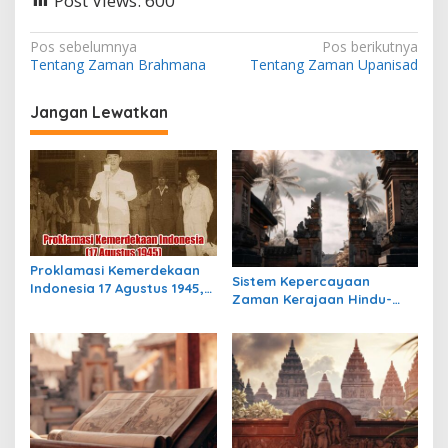
Post Views:
600
N
Pos sebelumnya
Pos berikutnya
Tentang Zaman Brahmana
Tentang Zaman Upanisad
a
v
Jangan Lewatkan
i
g
a
s
i
p
Proklamasi Kemerdekaan
Sistem Kepercayaan
Indonesia 17 Agustus 1945,
o
Zaman Kerajaan Hindu-
Awal Mula Indonesia
Buddha di Indonesia:
s
Merdeka
Warisan Spiritual yang
Masih Bertahan