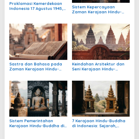
Proklamasi Kemerdekaan
Sistem Kepercayaan
Indonesia 17 Agustus 1945,
Zaman Kerajaan Hindu-
Awal Mula Indonesia
Buddha di Indonesia:
Merdeka
Warisan Spiritual yang
Masih Bertahan
Sastra dan Bahasa pada
Keindahan Arsitektur dan
Zaman Kerajaan Hindu-
Seni Kerajaan Hindu-
Buddha di Indonesia
Buddha di Indonesia:
Warisan Megah yang Abadi
Sistem Pemerintahan
7 Kerajaan Hindu-Buddha
Kerajaan Hindu-Buddha di
di Indonesia: Sejarah,
Indonesia: Struktur,
Warisan, dan Pengaruhnya
Pengaruh, dan Warisannya