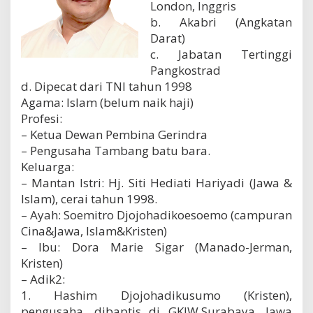
London, Inggris
b. Akabri (Angkatan
Darat)
c. Jabatan Tertinggi
Pangkostrad
d. Dipecat dari TNI tahun 1998
Agama: Islam (belum naik haji)
Profesi:
– Ketua Dewan Pembina Gerindra
– Pengusaha Tambang batu bara.
Keluarga:
– Mantan Istri: Hj. Siti Hediati Hariyadi (Jawa &
Islam), cerai tahun 1998.
– Ayah: Soemitro Djojohadikoesoemo (campuran
Cina&Jawa, Islam&Kristen)
– Ibu: Dora Marie Sigar (Manado-Jerman,
Kristen)
– Adik2:
1. Hashim Djojohadikusumo (Kristen),
pengusaha, dibaptis di GKJW,Surabaya, Jawa