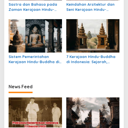
Sastra dan Bahasa pada
Keindahan Arsitektur dan
Zaman Kerajaan Hindu-
Seni Kerajaan Hindu-
Buddha di Indonesia
Buddha di Indonesia:
Warisan Megah yang Abadi
Sistem Pemerintahan
7 Kerajaan Hindu-Buddha
Kerajaan Hindu-Buddha di
di Indonesia: Sejarah,
Indonesia: Struktur,
Warisan, dan Pengaruhnya
Pengaruh, dan Warisannya
News Feed