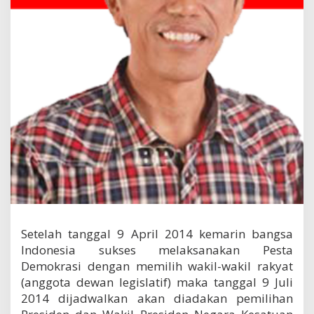
e
n
i
n
d
o
n
e
s
i
a
2
0
1
4
Setelah tanggal 9 April 2014 kemarin bangsa
Indonesia sukses melaksanakan Pesta
Demokrasi dengan memilih wakil-wakil rakyat
(anggota dewan legislatif) maka tanggal 9 Juli
2014 dijadwalkan akan diadakan pemilihan