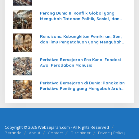
Perang Dunia II: Konflik Global yang
Mengubah Tatanan Politik, Sosial, dan
Peradaban Dunia
Renaisans: Kebangkitan Pemikiran, Seni,
dan Ilmu Pengetahuan yang Mengubah
Peradaban Dunia
Peristiwa Bersejarah Era Kuno: Fondasi
Awal Peradaban Manusia
Peristiwa Bersejarah di Dunia: Rangkaian
Peristiwa Penting yang Mengubah Arah
Peradaban Manusia
Copyright © 2026 Websejarah.com - All Rights Reserved
Beranda
About
Contact
Disclaimer
Privacy Policy