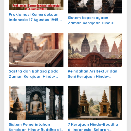
p
o
Proklamasi Kemerdekaan
Sistem Kepercayaan
s
Indonesia 17 Agustus 1945,
Zaman Kerajaan Hindu-
Awal Mula Indonesia
Buddha di Indonesia:
Merdeka
Warisan Spiritual yang
Masih Bertahan
Sastra dan Bahasa pada
Keindahan Arsitektur dan
Zaman Kerajaan Hindu-
Seni Kerajaan Hindu-
Buddha di Indonesia
Buddha di Indonesia:
Warisan Megah yang Abadi
Sistem Pemerintahan
7 Kerajaan Hindu-Buddha
Kerajaan Hindu-Buddha di
di Indonesia: Sejarah,