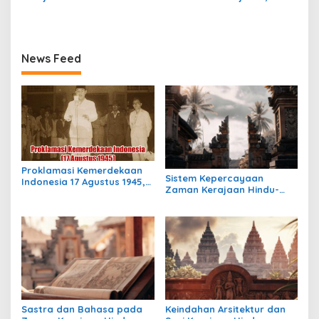
Indonesia: Struktur,
Warisan, dan Pengaruhnya
Pengaruh, dan Warisannya
News Feed
Proklamasi Kemerdekaan
Sistem Kepercayaan
Indonesia 17 Agustus 1945,
Zaman Kerajaan Hindu-
Awal Mula Indonesia
Buddha di Indonesia:
Merdeka
Warisan Spiritual yang
Masih Bertahan
Sastra dan Bahasa pada
Keindahan Arsitektur dan