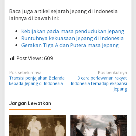
Baca juga artikel sejarah Jepang di Indonesia
lainnya di bawah ini:
Kebijakan pada masa pendudukan Jepang
Runtuhnya kekuasaan Jepang di Indonesia
Gerakan Tiga A dan Putera masa Jepang
Post Views:
609
N
Pos sebelumnya
Pos berikutnya
Transisi penjajahan Belanda
3 cara perlawanan rakyat
a
kepada Jepang di Indonesia
Indonesia terhadap ekspansi
v
Jepang
i
Jangan Lewatkan
g
a
s
i