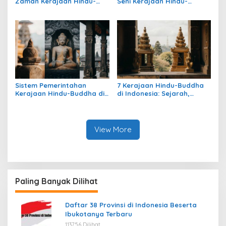
Zaman Kerajaan Hindu-
Seni Kerajaan Hindu-
Buddha di Indonesia
Buddha di Indonesia:
Warisan Megah yang Abadi
Sistem Pemerintahan
7 Kerajaan Hindu-Buddha
Kerajaan Hindu-Buddha di
di Indonesia: Sejarah,
Indonesia: Struktur,
Warisan, dan Pengaruhnya
Pengaruh, dan Warisannya
View More
Paling Banyak Dilihat
Daftar 38 Provinsi di Indonesia Beserta
Ibukotanya Terbaru
113756 Dilihat