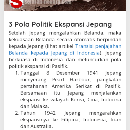
e
p
a
n
3 Pola Politik Ekspansi Jepang
g
d
Setelah Jepang mengalahkan Belanda, maka
i
kekuasaan Belanda secara otomatis berpindah
P
a
kepada Jepang (lihat artikel
Transisi penjajahan
s
Belanda kepada Jepang di Indonesia
). Jepang
i
berkuasa di Indonesia dan meluncurkan pola
f
politik ekspansi di Pasifik.
i
k
Tanggal 8 Desember 1941 Jepang
menyerang Pearl Harbour, pangkalan
pertahanan Amerika Serikat di Pasifik.
Bersamaan itu Jepang menjalankan
ekspansi ke wilayah Korea, Cina, Indocina
dan Malaka.
Tahun 1942 Jepang mengarahkan
ekspansinya ke Filipina, Indonesia, Irian
dan Australia.