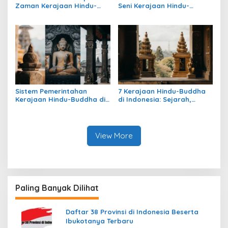
Zaman Kerajaan Hindu-
Seni Kerajaan Hindu-
Buddha di Indonesia
Buddha di Indonesia:
Warisan Megah yang Abadi
Sistem Pemerintahan
7 Kerajaan Hindu-Buddha
Kerajaan Hindu-Buddha di
di Indonesia: Sejarah,
Indonesia: Struktur,
Warisan, dan Pengaruhnya
Pengaruh, dan Warisannya
View More
Paling Banyak Dilihat
Daftar 38 Provinsi di Indonesia Beserta
Ibukotanya Terbaru