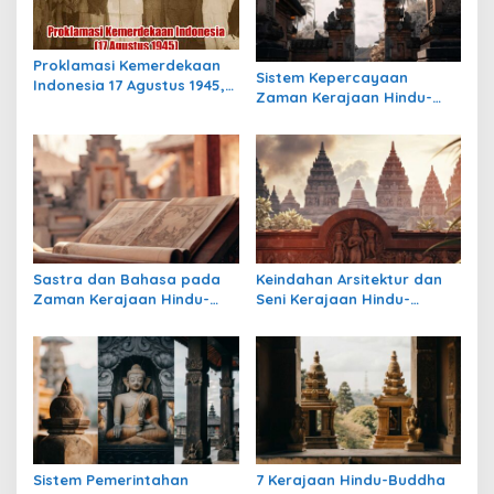
i
p
o
Proklamasi Kemerdekaan
Sistem Kepercayaan
s
Indonesia 17 Agustus 1945,
Zaman Kerajaan Hindu-
Awal Mula Indonesia
Buddha di Indonesia:
Merdeka
Warisan Spiritual yang
Masih Bertahan
Sastra dan Bahasa pada
Keindahan Arsitektur dan
Zaman Kerajaan Hindu-
Seni Kerajaan Hindu-
Buddha di Indonesia
Buddha di Indonesia:
Warisan Megah yang Abadi
Sistem Pemerintahan
7 Kerajaan Hindu-Buddha