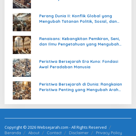
Perang Dunia II: Konflik Global yang
Mengubah Tatanan Politik, Sosial, dan
Peradaban Dunia
Renaisans: Kebangkitan Pemikiran, Seni,
dan Ilmu Pengetahuan yang Mengubah
Peradaban Dunia
Peristiwa Bersejarah Era Kuno: Fondasi
Awal Peradaban Manusia
Peristiwa Bersejarah di Dunia: Rangkaian
Peristiwa Penting yang Mengubah Arah
Peradaban Manusia
Copyright © 2026 Websejarah.com - All Rights Reserved
Beranda
About
Contact
Disclaimer
Privacy Policy