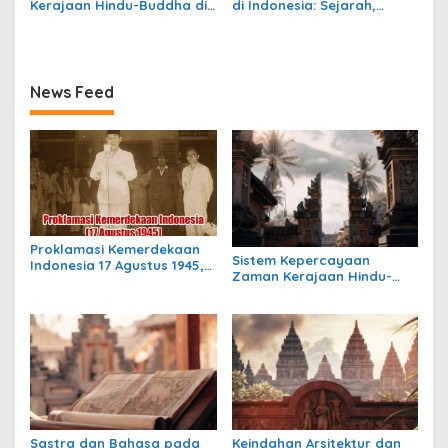
Kerajaan Hindu-Buddha di
di Indonesia: Sejarah,
Indonesia: Struktur,
Warisan, dan Pengaruhnya
Pengaruh, dan Warisannya
News Feed
Proklamasi Kemerdekaan
Sistem Kepercayaan
Indonesia 17 Agustus 1945,
Zaman Kerajaan Hindu-
Awal Mula Indonesia
Buddha di Indonesia:
Merdeka
Warisan Spiritual yang
Masih Bertahan
Sastra dan Bahasa pada
Keindahan Arsitektur dan