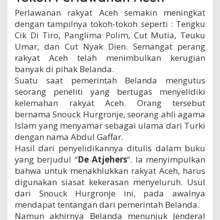
k
Perlawanan rakyat Aceh semakin meningkat
a
dengan tampilnya tokoh-tokoh seperti : Tengku
n
p
Cik Di Tiro, Panglima Polim, Cut Mutia, Teuku
e
Umar, dan Cut Nyak Dien. Semangat perang
m
rakyat Aceh telah menimbulkan kerugian
i
banyak di pihak Belanda.
m
p
Suatu saat pemerintah Belanda mengutus
i
seorang peneliti yang bertugas menyelidiki
n
kelemahan rakyat Aceh. Orang tersebut
A
c
bernama Snouck Hurgronje, seorang ahli agama
e
Islam yang menyamar sebagai ulama dari Turki
h
dengan nama Abdul Gaffar.
Hasil dari penyelidikannya ditulis dalam buku
yang berjudul “
De Atjehers
“. Ia menyimpulkan
bahwa untuk menakhlukkan rakyat Aceh, harus
digunakan siasat kekerasan menyeluruh. Usul
dari Snouck Hurgronje ini, pada awalnya
mendapat tentangan dari pemerintah Belanda.
Namun akhirnya Belanda menunjuk Jenderal