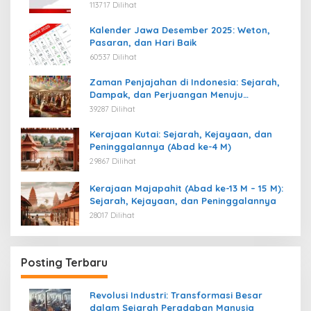
113717 Dilihat
Kalender Jawa Desember 2025: Weton,
Pasaran, dan Hari Baik
60537 Dilihat
Zaman Penjajahan di Indonesia: Sejarah,
Dampak, dan Perjuangan Menuju
Kemerdekaan
39287 Dilihat
Kerajaan Kutai: Sejarah, Kejayaan, dan
Peninggalannya (Abad ke-4 M)
29867 Dilihat
Kerajaan Majapahit (Abad ke-13 M – 15 M):
Sejarah, Kejayaan, dan Peninggalannya
28017 Dilihat
Posting Terbaru
Revolusi Industri: Transformasi Besar
dalam Sejarah Peradaban Manusia