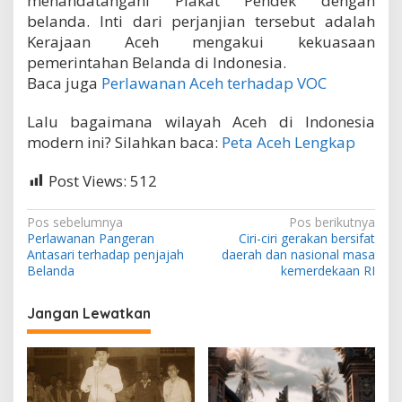
menandatangani Plakat Pendek dengan
belanda. Inti dari perjanjian tersebut adalah
Kerajaan Aceh mengakui kekuasaan
pemerintahan Belanda di Indonesia.
Baca juga
Perlawanan Aceh terhadap VOC
Lalu bagaimana wilayah Aceh di Indonesia
modern ini? Silahkan baca:
Peta Aceh Lengkap
Post Views:
512
N
Pos sebelumnya
Pos berikutnya
Perlawanan Pangeran
Ciri-ciri gerakan bersifat
a
Antasari terhadap penjajah
daerah dan nasional masa
v
Belanda
kemerdekaan RI
i
Jangan Lewatkan
g
a
s