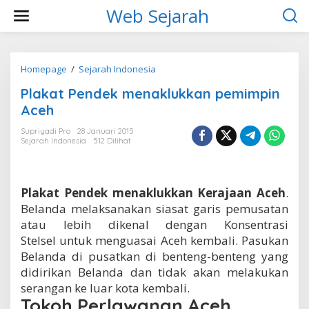
L
Web Sejarah
e
w
a
t
i
Homepage
/
Sejarah Indonesia
P
k
l
Plakat Pendek menaklukkan pemimpin
e
a
k
k
Aceh
o
a
n
t
Supriyadi Pro
28 Januari 2015
t
Sejarah Indonesia
512 Dilihat
P
e
e
n
n
d
Plakat Pendek menaklukkan Kerajaan Aceh
.
e
k
Belanda melaksanakan siasat garis pemusatan
m
atau lebih dikenal dengan Konsentrasi
e
Stelsel untuk menguasai Aceh kembali. Pasukan
n
Belanda di pusatkan di benteng-benteng yang
a
k
didirikan Belanda dan tidak akan melakukan
l
serangan ke luar kota kembali.
u
Tokoh Perlawanan Aceh
k