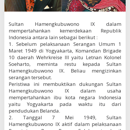
n
g
k
u
Sultan Hamengkubuwono IX dalam
B
u
mempertahankan kemerdekaan Republik
w
Indonesia antara lain sebagai berikut :
o
1. Sebelum pelaksanaan Serangan Umum 1
n
Maret 1949 di Yogyakarta, Komandan Brigade
o
I
10 daerah Wehrkreise III yaitu Letnan Kolonel
X
Soeharto, meminta restu kepada Sultan
u
Hamengkubuwono IX. Beliau mengizinkan
n
t
serangan tersebut.
u
Peristiwa ini membuktikan dukungan Sultan
k
Hamengkubuwono IX dalam usaha
k
mempertahankan ibu kota negara Indonesia
e
m
yaitu Yogyakarta pada waktu itu dari
e
pendudukan Belanda.
r
2. Tanggal 7 Mei 1949, Sultan
d
Hamengkubuwono IX aktif dalam pelaksanaan
e
k