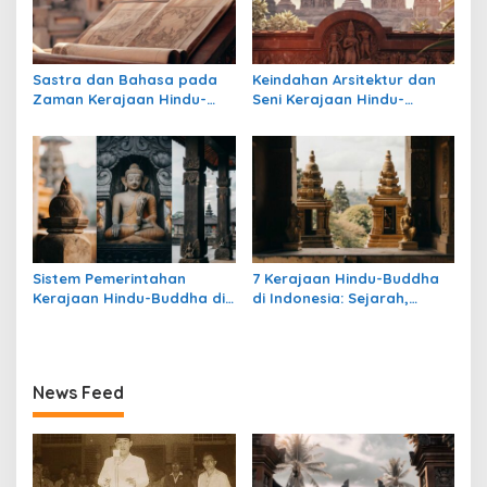
Sastra dan Bahasa pada
Keindahan Arsitektur dan
Zaman Kerajaan Hindu-
Seni Kerajaan Hindu-
Buddha di Indonesia
Buddha di Indonesia:
Warisan Megah yang Abadi
Sistem Pemerintahan
7 Kerajaan Hindu-Buddha
Kerajaan Hindu-Buddha di
di Indonesia: Sejarah,
Indonesia: Struktur,
Warisan, dan Pengaruhnya
Pengaruh, dan Warisannya
News Feed