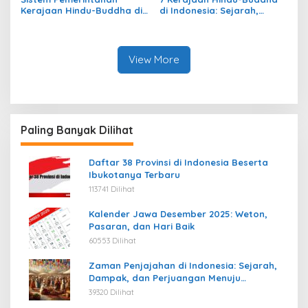
Kerajaan Hindu-Buddha di
di Indonesia: Sejarah,
Indonesia: Struktur,
Warisan, dan Pengaruhnya
Pengaruh, dan Warisannya
View More
Paling Banyak Dilihat
Daftar 38 Provinsi di Indonesia Beserta
Ibukotanya Terbaru
113741 Dilihat
Kalender Jawa Desember 2025: Weton,
Pasaran, dan Hari Baik
60553 Dilihat
Zaman Penjajahan di Indonesia: Sejarah,
Dampak, dan Perjuangan Menuju
Kemerdekaan
39320 Dilihat