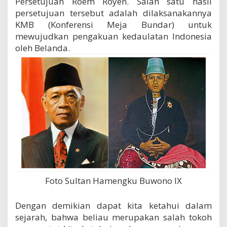
Persetujuan Roem Royen. Salah satu hasil
a
persetujuan tersebut adalah dilaksanakannya
a
KMB (Konferensi Meja Bundar) untuk
n
I
mewujudkan pengakuan kedaulatan Indonesia
n
oleh Belanda.
d
o
n
e
s
i
a
Foto Sultan Hamengku Buwono IX
Dengan demikian dapat kita ketahui dalam
sejarah, bahwa beliau merupakan salah tokoh