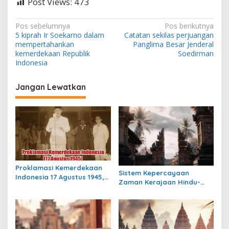
Post Views:
473
N
Pos sebelumnya
Pos berikutnya
5 kiprah Ir Soekarno dalam
Catatan sekilas perjuangan
a
mempertahankan
Panglima Besar Jenderal
v
kemerdekaan Republik
Soedirman
Indonesia
i
g
Jangan Lewatkan
a
s
i
p
o
s
Proklamasi Kemerdekaan
Sistem Kepercayaan
Indonesia 17 Agustus 1945,
Zaman Kerajaan Hindu-
Awal Mula Indonesia
Buddha di Indonesia:
Merdeka
Warisan Spiritual yang
Masih Bertahan