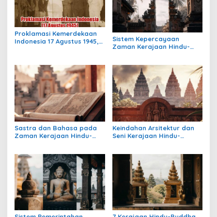
Proklamasi Kemerdekaan
Sistem Kepercayaan
Indonesia 17 Agustus 1945,
Zaman Kerajaan Hindu-
Awal Mula Indonesia
Buddha di Indonesia:
Merdeka
Warisan Spiritual yang
Masih Bertahan
Sastra dan Bahasa pada
Keindahan Arsitektur dan
Zaman Kerajaan Hindu-
Seni Kerajaan Hindu-
Buddha di Indonesia
Buddha di Indonesia:
Warisan Megah yang Abadi
Sistem Pemerintahan
7 Kerajaan Hindu-Buddha