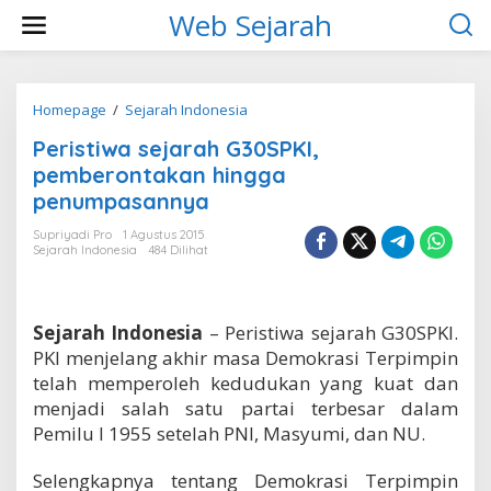
L
Web Sejarah
e
w
a
t
i
Homepage
/
Sejarah Indonesia
P
k
e
Peristiwa sejarah G30SPKI,
e
r
k
i
pemberontakan hingga
o
s
penumpasannya
n
t
t
i
Supriyadi Pro
1 Agustus 2015
e
w
Sejarah Indonesia
484 Dilihat
n
a
s
e
j
Sejarah Indonesia
– Peristiwa sejarah G30SPKI.
a
PKI menjelang akhir masa Demokrasi Terpimpin
r
telah memperoleh kedudukan yang kuat dan
a
menjadi salah satu partai terbesar dalam
h
G
Pemilu I 1955 setelah PNI, Masyumi, dan NU.
3
0
Selengkapnya tentang Demokrasi Terpimpin
S