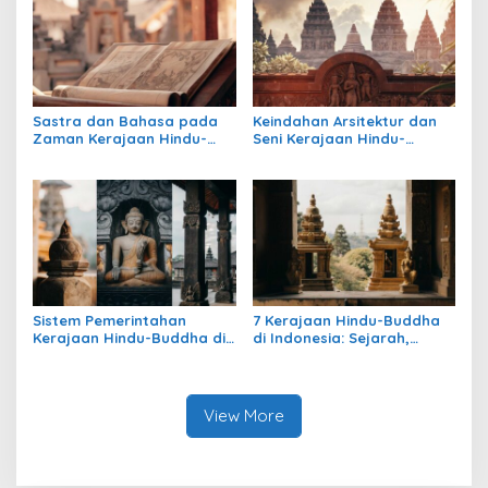
Sastra dan Bahasa pada
Keindahan Arsitektur dan
Zaman Kerajaan Hindu-
Seni Kerajaan Hindu-
Buddha di Indonesia
Buddha di Indonesia:
Warisan Megah yang Abadi
Sistem Pemerintahan
7 Kerajaan Hindu-Buddha
Kerajaan Hindu-Buddha di
di Indonesia: Sejarah,
Indonesia: Struktur,
Warisan, dan Pengaruhnya
Pengaruh, dan Warisannya
View More