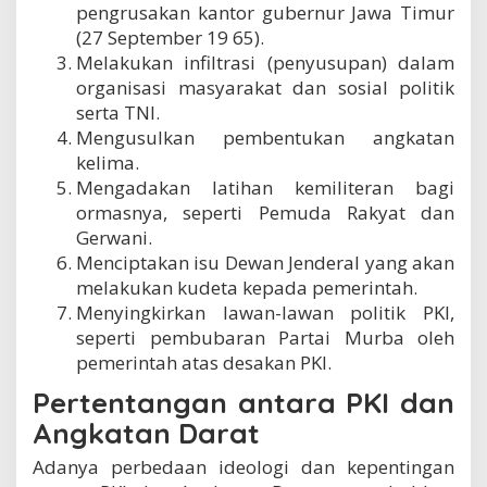
pengrusakan kantor gubernur Jawa Timur
n
(27 September 19 65).
u
m
Melakukan infiltrasi (penyusupan) dalam
p
organisasi masyarakat dan sosial politik
a
serta TNI.
s
a
Mengusulkan pembentukan angkatan
n
kelima.
n
Mengadakan latihan kemiliteran bagi
y
ormasnya, seperti Pemuda Rakyat dan
a
Gerwani.
Menciptakan isu Dewan Jenderal yang akan
melakukan kudeta kepada pemerintah.
Menyingkirkan lawan-lawan politik PKI,
seperti pembubaran Partai Murba oleh
pemerintah atas desakan PKI.
Pertentangan antara PKI dan
Angkatan Darat
Adanya perbedaan ideologi dan kepentingan