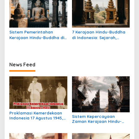
Sistem Pemerintahan
7 Kerajaan Hindu-Buddha
Kerajaan Hindu-Buddha di
di Indonesia: Sejarah,
Indonesia: Struktur,
Warisan, dan Pengaruhnya
Pengaruh, dan Warisannya
News Feed
Proklamasi Kemerdekaan
Sistem Kepercayaan
Indonesia 17 Agustus 1945,
Zaman Kerajaan Hindu-
Awal Mula Indonesia
Buddha di Indonesia:
Merdeka
Warisan Spiritual yang
Masih Bertahan