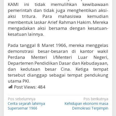
KAMI ini tidak memulihkan kewibawaan
pemerintah dan tidak juga menghentikan aksi-
aksi tritura. Para mahasiswa kemudian
membentuk laskar Arief Rahman Hakim. Mereka
mengadakan aksi bersama dengan kesatuan-
kesatuan lainnya.
Pada tanggal 8 Maret 1966, mereka menggelas
demonstrasi besar-besaran di kantor wakil
Perdana Menteri I/Menteri Luar Negeri,
Departemen Pendidikan Dasar dan Kebudayaan,
dan kedutaan besar Cina. Ketiga tempat
tersebut dianggap sebagai tempat pendukung
utama PKI.
Post Views:
484
N
Pos sebelumnya
Pos berikutnya
Cerita sejarah lahirnya
Kehidupan ekonomi masa
a
Supersemar 1966
Demokrasi Terpimpin
v