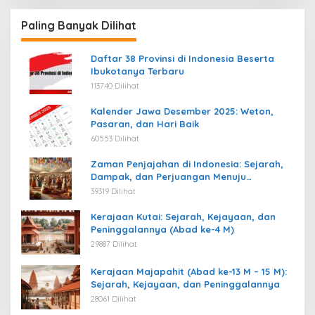
Paling Banyak Dilihat
Daftar 38 Provinsi di Indonesia Beserta
Ibukotanya Terbaru
113740 Dilihat
Kalender Jawa Desember 2025: Weton,
Pasaran, dan Hari Baik
60553 Dilihat
Zaman Penjajahan di Indonesia: Sejarah,
Dampak, dan Perjuangan Menuju
Kemerdekaan
39319 Dilihat
Kerajaan Kutai: Sejarah, Kejayaan, dan
Peninggalannya (Abad ke-4 M)
29887 Dilihat
Kerajaan Majapahit (Abad ke-13 M – 15 M):
Sejarah, Kejayaan, dan Peninggalannya
28061 Dilihat