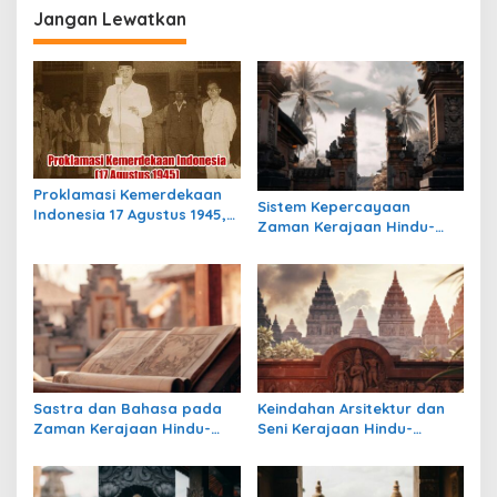
i
Jangan Lewatkan
g
a
s
i
p
Proklamasi Kemerdekaan
o
Sistem Kepercayaan
Indonesia 17 Agustus 1945,
Zaman Kerajaan Hindu-
s
Awal Mula Indonesia
Buddha di Indonesia:
Merdeka
Warisan Spiritual yang
Masih Bertahan
Sastra dan Bahasa pada
Keindahan Arsitektur dan
Zaman Kerajaan Hindu-
Seni Kerajaan Hindu-
Buddha di Indonesia
Buddha di Indonesia:
Warisan Megah yang Abadi