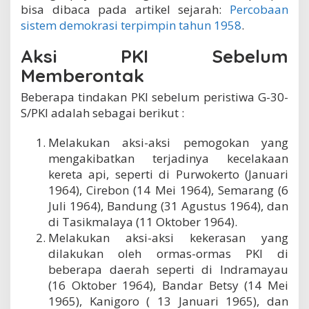
bisa dibaca pada artikel sejarah:
Percobaan
P
K
sistem demokrasi terpimpin tahun 1958
.
I
,
Aksi PKI Sebelum
p
Memberontak
e
m
Beberapa tindakan PKI sebelum peristiwa G-30-
b
e
S/PKI adalah sebagai berikut :
r
o
Melakukan aksi-aksi pemogokan yang
n
mengakibatkan terjadinya kecelakaan
t
a
kereta api, seperti di Purwokerto (Januari
k
1964), Cirebon (14 Mei 1964), Semarang (6
a
Juli 1964), Bandung (31 Agustus 1964), dan
n
h
di Tasikmalaya (11 Oktober 1964).
i
Melakukan aksi-aksi kekerasan yang
n
dilakukan oleh ormas-ormas PKI di
g
beberapa daerah seperti di Indramayau
g
a
(16 Oktober 1964), Bandar Betsy (14 Mei
p
1965), Kanigoro ( 13 Januari 1965), dan
e