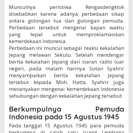
o
Munculnya peristiwa Rengasdengklok
e
disebabkan karena adanya perbedaan sikap
k
a
antara golongan tua dan golongan pemuda.
r
Perbedaan tersebut mengenai kapan waktu
n
yang tepat untuk memproklamasikan
o
kemerdekaan Indonesia.
-
H
Perbedaan ini muncul sebagai reaksi kekalahan
a
Jepang melawan Sekutu. Setelah mendengar
t
berita kekalahan Jepang dari siaran radio luar
t
a
negeri, pada malam harinya Sutan Syahrir
d
menyampaikan berita kekalahan Jepang
i
tersebut kepada Moh. Hatta. Syahrir juga
R
menanyakan mengenai kemerdekaan Indonesia
e
n
sehubungan dengan kekalahan Jepang tersebut.
g
a
Berkumpulnya Pemuda
s
Indonesia pada 15 Agustus 1945
d
e
Pada tanggal 15 Agustus 1945 para pemuda
n
berkumpul di salah satu ruang Lembaga
g