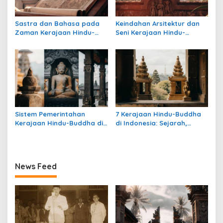
Sastra dan Bahasa pada
Keindahan Arsitektur dan
Zaman Kerajaan Hindu-
Seni Kerajaan Hindu-
Buddha di Indonesia
Buddha di Indonesia:
Warisan Megah yang Abadi
Sistem Pemerintahan
7 Kerajaan Hindu-Buddha
Kerajaan Hindu-Buddha di
di Indonesia: Sejarah,
Indonesia: Struktur,
Warisan, dan Pengaruhnya
Pengaruh, dan Warisannya
News Feed