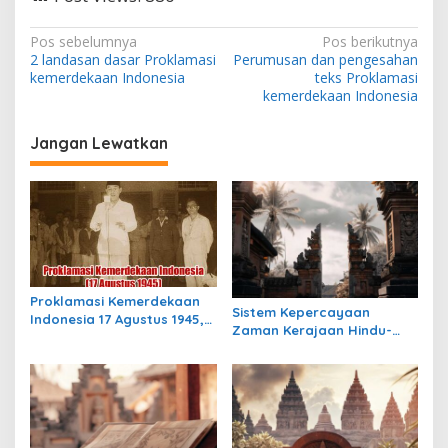
N
Pos sebelumnya
Pos berikutnya
2 landasan dasar Proklamasi
Perumusan dan pengesahan
a
kemerdekaan Indonesia
teks Proklamasi
v
kemerdekaan Indonesia
i
Jangan Lewatkan
g
a
s
i
p
o
Proklamasi Kemerdekaan
Sistem Kepercayaan
s
Indonesia 17 Agustus 1945,
Zaman Kerajaan Hindu-
Awal Mula Indonesia
Buddha di Indonesia:
Merdeka
Warisan Spiritual yang
Masih Bertahan