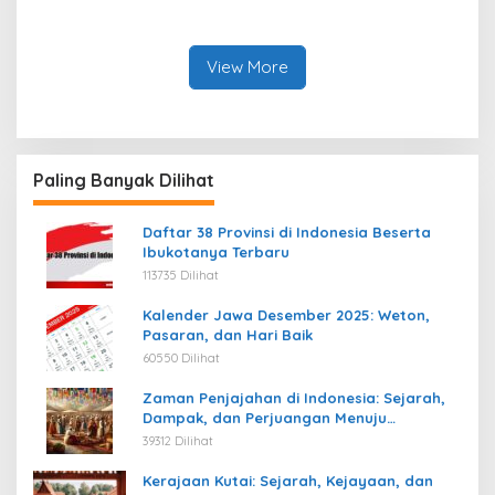
Indonesia: Struktur,
Warisan, dan Pengaruhnya
Pengaruh, dan Warisannya
View More
Paling Banyak Dilihat
Daftar 38 Provinsi di Indonesia Beserta
Ibukotanya Terbaru
113735 Dilihat
Kalender Jawa Desember 2025: Weton,
Pasaran, dan Hari Baik
60550 Dilihat
Zaman Penjajahan di Indonesia: Sejarah,
Dampak, dan Perjuangan Menuju
Kemerdekaan
39312 Dilihat
Kerajaan Kutai: Sejarah, Kejayaan, dan