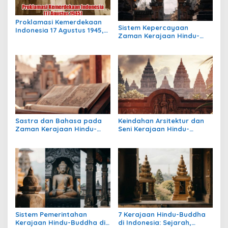
Proklamasi Kemerdekaan
Sistem Kepercayaan
Indonesia 17 Agustus 1945,
Zaman Kerajaan Hindu-
Awal Mula Indonesia
Buddha di Indonesia:
Merdeka
Warisan Spiritual yang
Masih Bertahan
Sastra dan Bahasa pada
Keindahan Arsitektur dan
Zaman Kerajaan Hindu-
Seni Kerajaan Hindu-
Buddha di Indonesia
Buddha di Indonesia:
Warisan Megah yang Abadi
Sistem Pemerintahan
7 Kerajaan Hindu-Buddha
Kerajaan Hindu-Buddha di
di Indonesia: Sejarah,