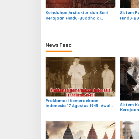
Keindahan Arsitektur dan Seni
Sistem P
Kerajaan Hindu-Buddha di
Hindu-Bu
Indonesia: Warisan Megah yang
Struktur
Abadi
Warisan
News Feed
Proklamasi Kemerdekaan
Sistem 
Indonesia 17 Agustus 1945, Awal
Kerajaan
Mula Indonesia Merdeka
Indonesia
Masih Be