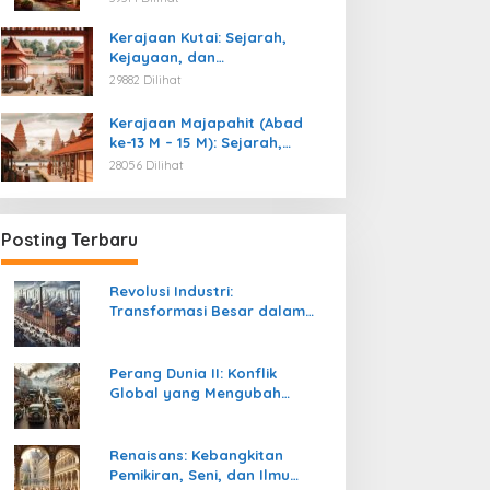
Kemerdekaan
Kerajaan Kutai: Sejarah,
Kejayaan, dan
Peninggalannya (Abad ke-4
29882 Dilihat
M)
Kerajaan Majapahit (Abad
ke-13 M – 15 M): Sejarah,
Kejayaan, dan
28056 Dilihat
Peninggalannya
Posting Terbaru
Revolusi Industri:
Transformasi Besar dalam
Sejarah Peradaban Manusia
Perang Dunia II: Konflik
Global yang Mengubah
Tatanan Politik, Sosial, dan
Peradaban Dunia
Renaisans: Kebangkitan
Pemikiran, Seni, dan Ilmu