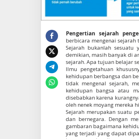
r
a
h
m
e
n
Pengertian sejarah penge
u
berbicara mengenai sejarah t
r
Sejarah bukanlah sesuatu 
u
demikian, masih banyak di a
t
p
sejarah. Apa tujuan belajar s
a
Ilmu pengetahuan khususn
r
kehidupan berbangsa dan ber
a
tidak mengenal sejarah, 
a
h
kehidupan bangsa atau ma
l
disebabkan karena kurangnya
i
oleh nenek moyang mereka hi
d
a
Sejarah merupakan suatu p
r
dan bernegara. Dengan mem
i
gambaran bagaimana kehidup
I
yang terjadi yang dapat di
n
d