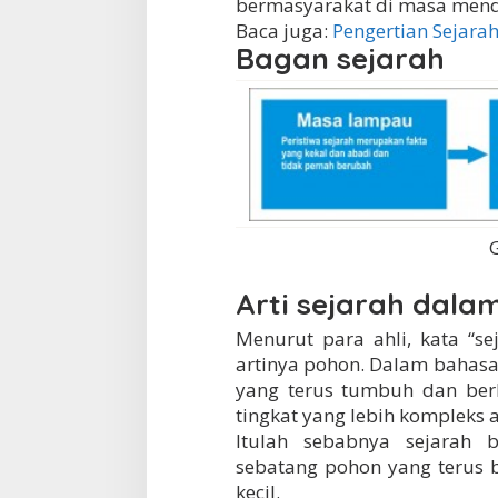
bermasyarakat di masa mend
o
Baca juga:
Pengertian Sejara
n
Bagan sejarah
e
s
i
a
Arti sejarah dala
Menurut para ahli, kata “s
artinya pohon. Dalam bahasa
yang terus tumbuh dan ber
tingkat yang lebih kompleks a
Itulah sebabnya sejarah
sebatang pohon yang terus 
kecil.