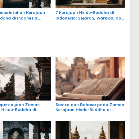
emerintahan Kerajaan
7 Kerajaan Hindu-Buddha di
ddha di Indonesia:
Indonesia: Sejarah, Warisan, dan
, Pengaruh, dan
Pengaruhnya
nya
Kepercayaan Zaman
Sastra dan Bahasa pada Zaman
 Hindu-Buddha di
Kerajaan Hindu-Buddha di
: Warisan Spiritual yang
Indonesia
rtahan