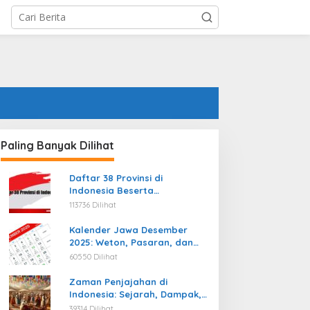
Paling Banyak Dilihat
Daftar 38 Provinsi di
Indonesia Beserta
Ibukotanya Terbaru
113736 Dilihat
Kalender Jawa Desember
2025: Weton, Pasaran, dan
Hari Baik
60550 Dilihat
Zaman Penjajahan di
Indonesia: Sejarah, Dampak,
dan Perjuangan Menuju
39314 Dilihat