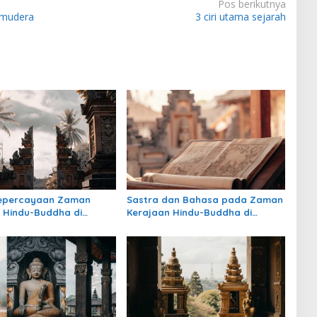
Pos berikutnya
amudera
3 ciri utama sejarah
Kepercayaan Zaman
Sastra dan Bahasa pada Zaman
 Hindu-Buddha di
Kerajaan Hindu-Buddha di
: Warisan Spiritual yang
Indonesia
rtahan