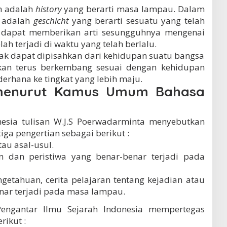
h adalah
history
yang berarti masa lampau. Dalam
h adalah
geschicht
yang berarti sesuatu yang telah
ut dapat memberikan arti sesungguhnya mengenai
lah terjadi di waktu yang telah berlalu.
dak dapat dipisahkan dari kehidupan suatu bangsa
kan terus berkembang sesuai dengan kehidupan
derhana ke tingkat yang lebih maju.
h menurut Kamus Umum Bahasa
ia tulisan W.J.S Poerwadarminta menyebutkan
ga pengertian sebagai berikut :
atau asal-usul.
an dan peristiwa yang benar-benar terjadi pada
ngetahuan, cerita pelajaran tentang kejadian atau
nar terjadi pada masa lampau.
engantar Ilmu Sejarah Indonesia mempertegas
rikut :