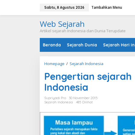
L
Tambahkan Menu
e
Sabtu, 8 Agustus 2026
w
a
Web Sejarah
t
i
Artikel sejarah Indonesia dan Dunia Terupdate
k
e
Beranda
Sejarah Dunia
Sejarah Hari in
k
o
n
t
Homepage
/
Sejarah Indonesia
P
e
e
n
Pengertian sejarah 
n
g
Indonesia
e
r
t
Supriyadi Pro
30 November 2015
i
Sejarah Indonesia
485 Dilihat
a
n
s
e
j
a