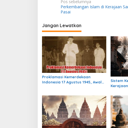
N
Pos sebelumnya
Perkembangan Islam di Kerajaan S
a
Pasai
v
i
Jangan Lewatkan
g
a
s
i
p
o
Proklamasi Kemerdekaan
Sistem 
s
Indonesia 17 Agustus 1945, Awal
Kerajaan
Mula Indonesia Merdeka
Indonesia
Masih Be