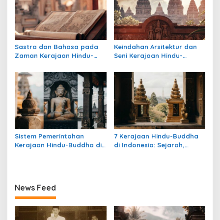
Sastra dan Bahasa pada
Keindahan Arsitektur dan
Zaman Kerajaan Hindu-
Seni Kerajaan Hindu-
Buddha di Indonesia
Buddha di Indonesia:
Warisan Megah yang Abadi
Sistem Pemerintahan
7 Kerajaan Hindu-Buddha
Kerajaan Hindu-Buddha di
di Indonesia: Sejarah,
Indonesia: Struktur,
Warisan, dan Pengaruhnya
Pengaruh, dan Warisannya
News Feed