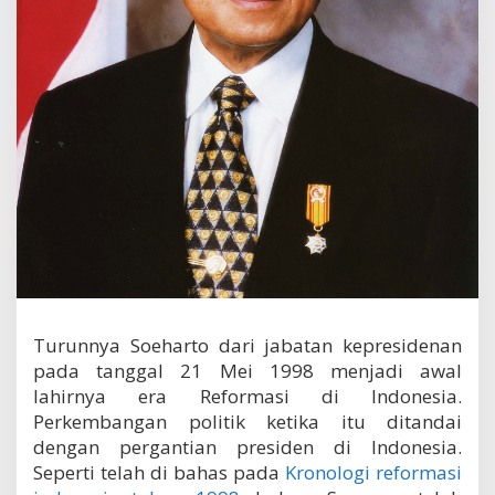
i
d
e
n
B
.
J
.
H
a
b
i
b
i
e
Turunnya Soeharto dari jabatan kepresidenan
pada tanggal 21 Mei 1998 menjadi awal
lahirnya era Reformasi di Indonesia.
Perkembangan politik ketika itu ditandai
dengan pergantian presiden di Indonesia.
Seperti telah di bahas pada
Kronologi reformasi