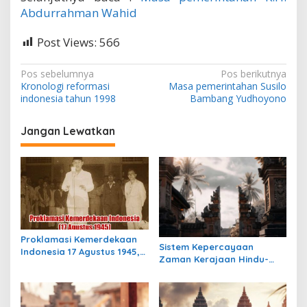
Abdurrahman Wahid
Post Views:
566
N
Pos sebelumnya
Pos berikutnya
Kronologi reformasi
Masa pemerintahan Susilo
a
indonesia tahun 1998
Bambang Yudhoyono
v
i
Jangan Lewatkan
g
a
s
i
p
Proklamasi Kemerdekaan
o
Sistem Kepercayaan
Indonesia 17 Agustus 1945,
Zaman Kerajaan Hindu-
s
Awal Mula Indonesia
Buddha di Indonesia:
Merdeka
Warisan Spiritual yang
Masih Bertahan