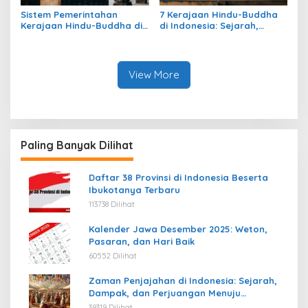
Sistem Pemerintahan
7 Kerajaan Hindu-Buddha
Kerajaan Hindu-Buddha di
di Indonesia: Sejarah,
Indonesia: Struktur,
Warisan, dan Pengaruhnya
Pengaruh, dan Warisannya
View More
Paling Banyak Dilihat
Daftar 38 Provinsi di Indonesia Beserta
Ibukotanya Terbaru
113738 Dilihat
Kalender Jawa Desember 2025: Weton,
Pasaran, dan Hari Baik
60552 Dilihat
Zaman Penjajahan di Indonesia: Sejarah,
Dampak, dan Perjuangan Menuju
Kemerdekaan
39319 Dilihat