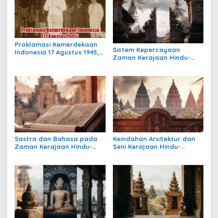
Proklamasi Kemerdekaan
Sistem Kepercayaan
Indonesia 17 Agustus 1945,
Zaman Kerajaan Hindu-
Awal Mula Indonesia
Buddha di Indonesia:
Merdeka
Warisan Spiritual yang
Masih Bertahan
Sastra dan Bahasa pada
Keindahan Arsitektur dan
Zaman Kerajaan Hindu-
Seni Kerajaan Hindu-
Buddha di Indonesia
Buddha di Indonesia:
Warisan Megah yang Abadi