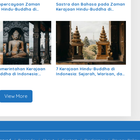
Kepercayaan Zaman
Sastra dan Bahasa pada Zaman
 Hindu-Buddha di
Kerajaan Hindu-Buddha di
: Warisan Spiritual yang
Indonesia
rtahan
emerintahan Kerajaan
7 Kerajaan Hindu-Buddha di
ddha di Indonesia:
Indonesia: Sejarah, Warisan, dan
, Pengaruh, dan
Pengaruhnya
nya
View More