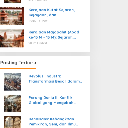
Kemerdekaan
Kerajaan Kutai: Sejarah,
Kejayaan, dan
Peninggalannya (Abad ke-4
29887 Dilihat
M)
Kerajaan Majapahit (Abad
ke-13 M – 15 M): Sejarah,
Kejayaan, dan
28061 Dilihat
Peninggalannya
Posting Terbaru
Revolusi Industri:
Transformasi Besar dalam
Sejarah Peradaban Manusia
Perang Dunia II: Konflik
Global yang Mengubah
Tatanan Politik, Sosial, dan
Peradaban Dunia
Renaisans: Kebangkitan
Pemikiran, Seni, dan Ilmu