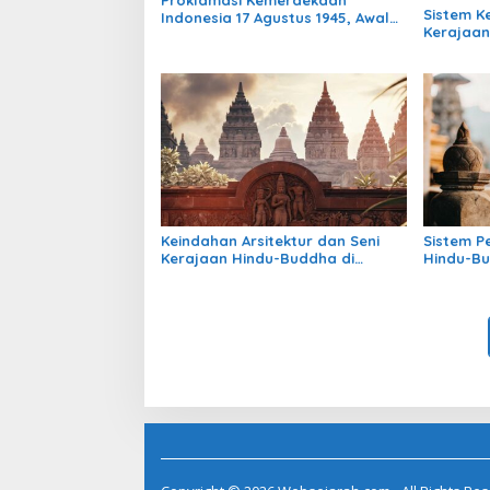
Sistem 
Indonesia 17 Agustus 1945, Awal
Kerajaan
Mula Indonesia Merdeka
Indonesia
Masih Be
Keindahan Arsitektur dan Seni
Sistem P
Kerajaan Hindu-Buddha di
Hindu-Bu
Indonesia: Warisan Megah yang
Struktur
Abadi
Warisan