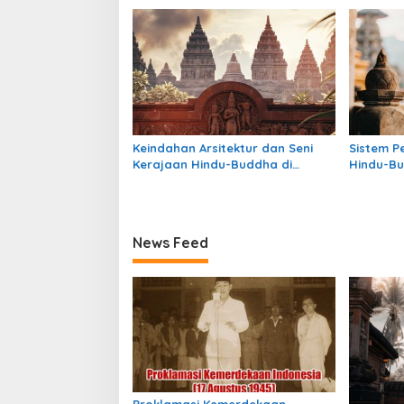
Masih Be
Keindahan Arsitektur dan Seni
Sistem P
Kerajaan Hindu-Buddha di
Hindu-Bu
Indonesia: Warisan Megah yang
Struktur
Abadi
Warisan
News Feed
Proklamasi Kemerdekaan