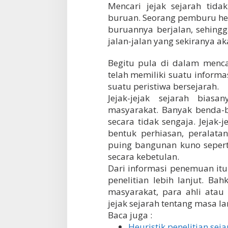
Mencari jejak sejarah tid
buruan. Seorang pemburu he
buruannya berjalan, sehin
jalan-jalan yang sekiranya ak
Begitu pula di dalam mencar
telah memiliki suatu inform
suatu peristiwa bersejarah.
Jejak-jejak sejarah bias
masyarakat. Banyak benda-
secara tidak sengaja. Jejak
bentuk perhiasan, peralata
puing bangunan kuno sepert
secara kebetulan.
Dari informasi penemuan itu
penelitian lebih lanjut. Ba
masyarakat, para ahli atau
jejak sejarah tentang masa l
Baca juga :
Heuristik penelitian sej