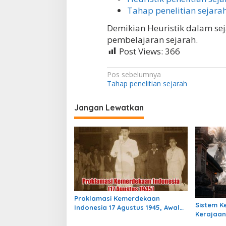
Tahap penelitian sejara
Demikian Heuristik dalam se
pembelajaran sejarah.
Post Views:
366
N
Pos sebelumnya
Tahap penelitian sejarah
a
v
Jangan Lewatkan
i
g
a
s
i
p
Proklamasi Kemerdekaan
o
Sistem 
Indonesia 17 Agustus 1945, Awal
Kerajaan
s
Mula Indonesia Merdeka
Indonesia