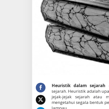
s
e
j
a
r
a
h
Heuristik dalam sejarah
–
sejarah. Heuristik adalah 
jejak-jejak sejarah ata
mengetahui segala bentuk per
lampau.