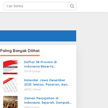
Paling Banyak Dilihat
Daftar 38 Provinsi di
Indonesia Beserta
Ibukotanya Terbaru
113739 Dilihat
Kalender Jawa Desember
2025: Weton, Pasaran, dan
Hari Baik
60552 Dilihat
Zaman Penjajahan di
Indonesia: Sejarah, Dampak,
dan Perjuangan Menuju
39319 Dilihat