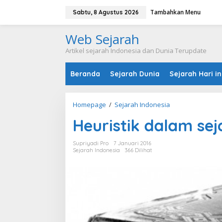
L
Tambahkan Menu
e
Sabtu, 8 Agustus 2026
w
a
Web Sejarah
t
i
Artikel sejarah Indonesia dan Dunia Terupdate
k
e
Beranda
Sejarah Dunia
Sejarah Hari in
k
o
n
t
Homepage
/
Sejarah Indonesia
H
e
e
n
Heuristik dalam se
u
r
i
Supriyadi Pro
7 Januari 2016
s
Sejarah Indonesia
366 Dilihat
t
i
k
d
a
l
a
m