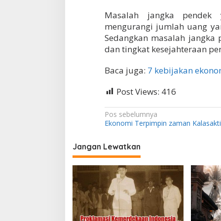
Masalah jangka pendek y
mengurangi jumlah uang yan
Sedangkan masalah jangka 
dan tingkat kesejahteraan p
Baca juga:
7 kebijakan ekonom
Post Views:
416
N
Pos sebelumnya
Ekonomi Terpimpin zaman Kalasakti
a
v
Jangan Lewatkan
i
g
a
s
i