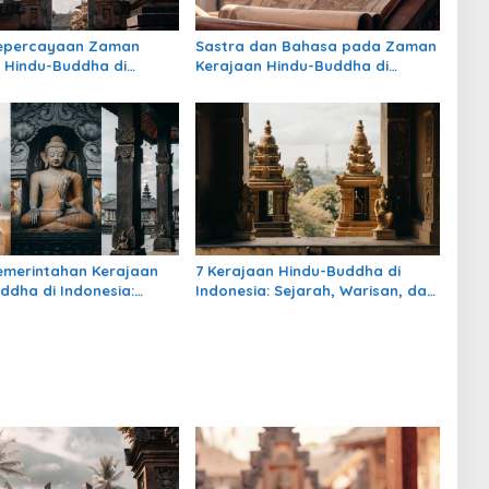
Kepercayaan Zaman
Sastra dan Bahasa pada Zaman
 Hindu-Buddha di
Kerajaan Hindu-Buddha di
: Warisan Spiritual yang
Indonesia
rtahan
emerintahan Kerajaan
7 Kerajaan Hindu-Buddha di
ddha di Indonesia:
Indonesia: Sejarah, Warisan, dan
, Pengaruh, dan
Pengaruhnya
nya