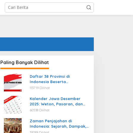
Paling Banyak Dilihat
Daftar 38 Provinsi di
Indonesia Beserta
Ibukotanya Terbaru
113719 Dilihat
Kalender Jawa Desember
2025: Weton, Pasaran, dan
Hari Baik
60538 Dilihat
Zaman Penjajahan di
Indonesia: Sejarah, Dampak,
dan Perjuangan Menuju
39289 Dilihat