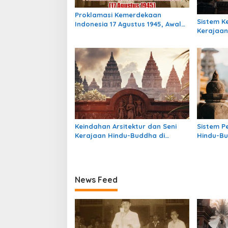
p
Proklamasi Kemerdekaan
o
Sistem 
Indonesia 17 Agustus 1945, Awal
Kerajaan
s
Mula Indonesia Merdeka
Indonesia
Masih Be
Keindahan Arsitektur dan Seni
Sistem P
Kerajaan Hindu-Buddha di
Hindu-Bu
Indonesia: Warisan Megah yang
Struktur
Abadi
Warisan
News Feed