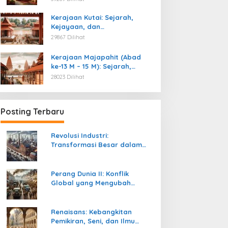
Kemerdekaan
Kerajaan Kutai: Sejarah,
Kejayaan, dan
Peninggalannya (Abad ke-4
29867 Dilihat
M)
Kerajaan Majapahit (Abad
ke-13 M – 15 M): Sejarah,
Kejayaan, dan
28023 Dilihat
Peninggalannya
Posting Terbaru
Revolusi Industri:
Transformasi Besar dalam
Sejarah Peradaban Manusia
Perang Dunia II: Konflik
Global yang Mengubah
Tatanan Politik, Sosial, dan
Peradaban Dunia
Renaisans: Kebangkitan
Pemikiran, Seni, dan Ilmu