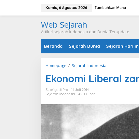
L
Tambahkan Menu
e
Kamis, 6 Agustus 2026
w
a
Web Sejarah
t
i
Artikel sejarah Indonesia dan Dunia Terupdate
k
e
Beranda
Sejarah Dunia
Sejarah Hari in
k
o
n
t
Homepage
/
Sejarah Indonesia
E
e
k
n
Ekonomi Liberal za
o
n
o
Supriyadi Pro
14 Juli 2014
m
Sejarah Indonesia
416 Dilihat
i
L
i
b
e
r
a
l