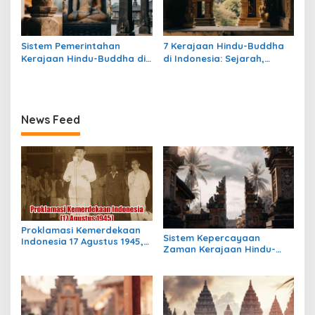
Sistem Pemerintahan
7 Kerajaan Hindu-Buddha
Kerajaan Hindu-Buddha di
di Indonesia: Sejarah,
Indonesia: Struktur,
Warisan, dan Pengaruhnya
Pengaruh, dan Warisannya
News Feed
Proklamasi Kemerdekaan
Sistem Kepercayaan
Indonesia 17 Agustus 1945,
Zaman Kerajaan Hindu-
Awal Mula Indonesia
Buddha di Indonesia:
Merdeka
Warisan Spiritual yang
Masih Bertahan