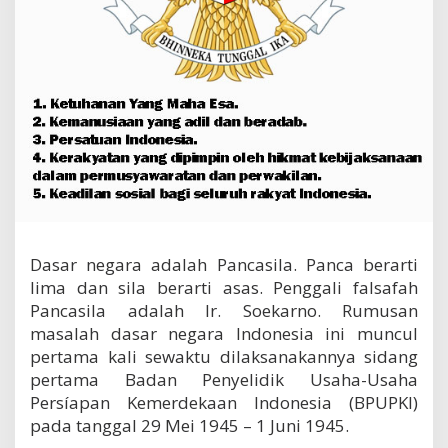
n
d
o
n
e
s
i
a
L
e
n
g
k
a
Dasar negara adalah Pancasila. Panca berarti
p
S
lima dan sila berarti asas. Penggali falsafah
e
Pancasila adalah Ir. Soekarno. Rumusan
j
masalah dasar negara Indonesia ini muncul
a
pertama kali sewaktu dilaksanakannya sidang
r
a
pertama Badan Penyelidik Usaha-Usaha
h
Persíapan Kemerdekaan Indonesia (BPUPKI)
n
pada tanggal 29 Mei 1945 – 1 Juni 1945.
y
a