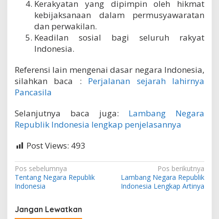
Kerakyatan yang dipimpin oleh hikmat
kebijaksanaan dalam permusyawaratan
dan perwakilan.
Keadilan sosial bagi seluruh rakyat
Indonesia.
Referensi lain mengenai dasar negara Indonesia,
silahkan baca :
Perjalanan sejarah lahirnya
Pancasila
Selanjutnya baca juga:
Lambang Negara
Republik Indonesia lengkap penjelasannya
Post Views:
493
N
Pos sebelumnya
Pos berikutnya
Tentang Negara Republik
Lambang Negara Republik
a
Indonesia
Indonesia Lengkap Artinya
v
i
Jangan Lewatkan