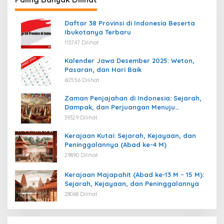
Daftar 38 Provinsi di Indonesia Beserta
Ibukotanya Terbaru
113747 Dilihat
Kalender Jawa Desember 2025: Weton,
Pasaran, dan Hari Baik
60556 Dilihat
Zaman Penjajahan di Indonesia: Sejarah,
Dampak, dan Perjuangan Menuju
Kemerdekaan
39329 Dilihat
Kerajaan Kutai: Sejarah, Kejayaan, dan
Peninggalannya (Abad ke-4 M)
29890 Dilihat
Kerajaan Majapahit (Abad ke-13 M – 15 M):
Sejarah, Kejayaan, dan Peninggalannya
28068 Dilihat