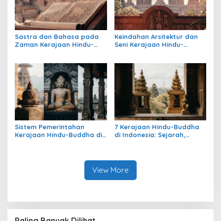
Sastra dan Bahasa pada
Keindahan Arsitektur dan
Zaman Kerajaan Hindu-
Seni Kerajaan Hindu-
Buddha di Indonesia
Buddha di Indonesia:
Warisan Megah yang Abadi
Sistem Pemerintahan
7 Kerajaan Hindu-Buddha
Kerajaan Hindu-Buddha di
di Indonesia: Sejarah,
Indonesia: Struktur,
Warisan, dan Pengaruhnya
Pengaruh, dan Warisannya
View More
Paling Banyak Dilihat