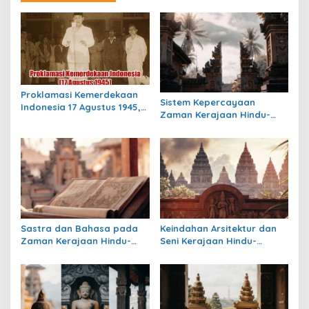
g
a
s
i
p
Proklamasi Kemerdekaan
o
Sistem Kepercayaan
Indonesia 17 Agustus 1945,
Zaman Kerajaan Hindu-
s
Awal Mula Indonesia
Buddha di Indonesia:
Merdeka
Warisan Spiritual yang
Masih Bertahan
Sastra dan Bahasa pada
Keindahan Arsitektur dan
Zaman Kerajaan Hindu-
Seni Kerajaan Hindu-
Buddha di Indonesia
Buddha di Indonesia:
Warisan Megah yang Abadi