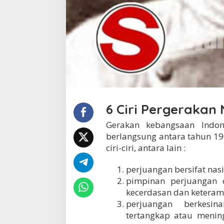
4
5
6 Ciri Pergerakan 
Gerakan kebangsaan Indon
berlangsung antara tahun 19
ciri-ciri, antara lain :
perjuangan bersifat nasi
pimpinan perjuangan 
kecerdasan dan keterampi
perjuangan berkesi
tertangkap atau menin