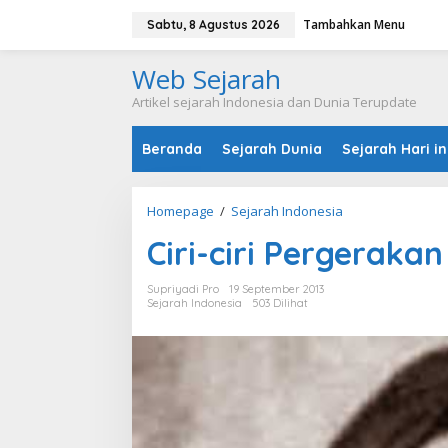
L
Tambahkan Menu
e
Sabtu, 8 Agustus 2026
w
a
Web Sejarah
t
i
Artikel sejarah Indonesia dan Dunia Terupdate
k
e
Beranda
Sejarah Dunia
Sejarah Hari in
k
o
n
t
Homepage
/
Sejarah Indonesia
C
e
i
n
Ciri-ciri Pergeraka
r
i
-
Supriyadi Pro
19 September 2013
c
Sejarah Indonesia
503 Dilihat
i
r
i
P
e
r
g
e