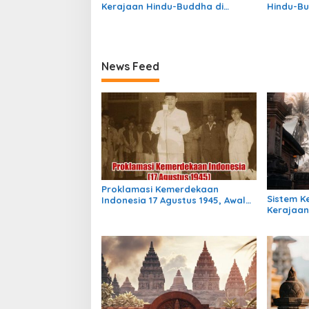
Kerajaan Hindu-Buddha di
Hindu-Bu
Indonesia: Warisan Megah yang
Struktur
Abadi
Warisan
News Feed
Proklamasi Kemerdekaan
Sistem 
Indonesia 17 Agustus 1945, Awal
Kerajaan
Mula Indonesia Merdeka
Indonesia
Masih Be