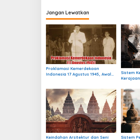
v
i
Jangan Lewatkan
g
a
s
i
p
o
Proklamasi Kemerdekaan
Sistem 
s
Indonesia 17 Agustus 1945, Awal
Kerajaan
Mula Indonesia Merdeka
Indonesia
Masih Be
Keindahan Arsitektur dan Seni
Sistem P