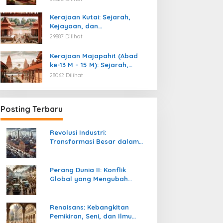
Kemerdekaan
Kerajaan Kutai: Sejarah,
Kejayaan, dan
Peninggalannya (Abad ke-4
29887 Dilihat
M)
Kerajaan Majapahit (Abad
ke-13 M – 15 M): Sejarah,
Kejayaan, dan
28062 Dilihat
Peninggalannya
Posting Terbaru
Revolusi Industri:
Transformasi Besar dalam
Sejarah Peradaban Manusia
Perang Dunia II: Konflik
Global yang Mengubah
Tatanan Politik, Sosial, dan
Peradaban Dunia
Renaisans: Kebangkitan
Pemikiran, Seni, dan Ilmu