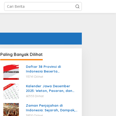
Paling Banyak Dilihat
Daftar 38 Provinsi di
Indonesia Beserta
Ibukotanya Terbaru
113741 Dilihat
Kalender Jawa Desember
2025: Weton, Pasaran, dan
Hari Baik
60553 Dilihat
Zaman Penjajahan di
Indonesia: Sejarah, Dampak,
dan Perjuangan Menuju
39320 Dilihat