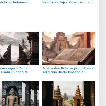
ddha di Indonesia:
Indonesia: Sejarah, Warisan, dan
, Pengaruh, dan
Pengaruhnya
nya
Kepercayaan Zaman
Sastra dan Bahasa pada Zaman
 Hindu-Buddha di
Kerajaan Hindu-Buddha di
: Warisan Spiritual yang
Indonesia
rtahan