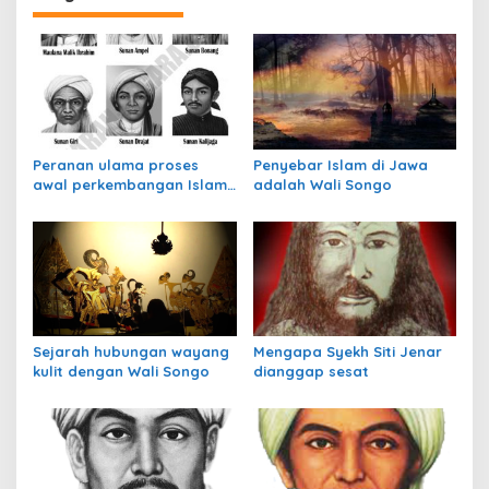
g
a
s
i
p
Peranan ulama proses
Penyebar Islam di Jawa
o
awal perkembangan Islam
adalah Wali Songo
s
di Indonesia
Sejarah hubungan wayang
Mengapa Syekh Siti Jenar
kulit dengan Wali Songo
dianggap sesat