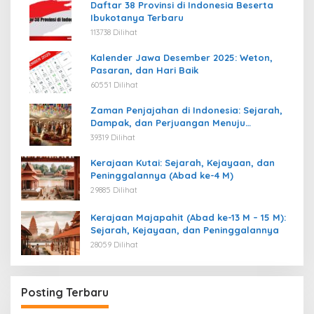
Daftar 38 Provinsi di Indonesia Beserta
Ibukotanya Terbaru
113738 Dilihat
Kalender Jawa Desember 2025: Weton,
Pasaran, dan Hari Baik
60551 Dilihat
Zaman Penjajahan di Indonesia: Sejarah,
Dampak, dan Perjuangan Menuju
Kemerdekaan
39319 Dilihat
Kerajaan Kutai: Sejarah, Kejayaan, dan
Peninggalannya (Abad ke-4 M)
29885 Dilihat
Kerajaan Majapahit (Abad ke-13 M – 15 M):
Sejarah, Kejayaan, dan Peninggalannya
28059 Dilihat
Posting Terbaru