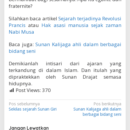
fraternite?
Silahkan baca artikel
Sejarah terjadinya Revolusi
Prancis
atau
Hak asasi manusia sejak zaman
Nabi Musa
Baca juga:
Sunan Kalijaga ahli dalam berbagai
bidang seni
Demikianlah intisari dari ajaran yang
terkandung di dalam Islam. Dan itulah yang
dipraktekkan oleh Sunan Drajat semasa
hidupnya.
Post Views:
370
N
Pos sebelumnya
Pos berikutnya
Sekilas sejarah Sunan Giri
Sunan Kalijaga ahli dalam
a
berbagai bidang seni
v
i
Jangan Lewatkan